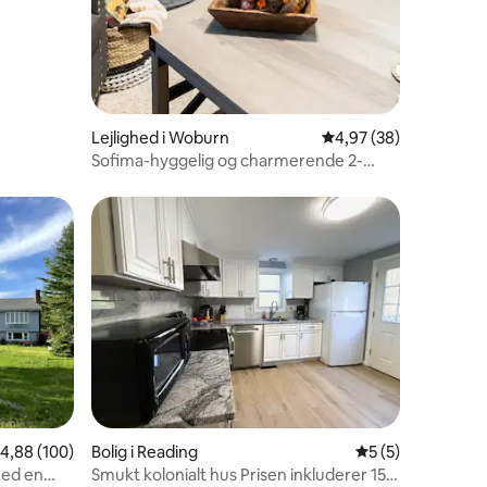
Lejlighed i Woburn
4,97 ud af 5 i gennem
4,97 (38)
Sofima-hyggelig og charmerende 2-
værelses lejlighed.
9 omtaler
,88 ud af 5 i gennemsnitlig bedømmelse, 100 omtaler
4,88 (100)
Bolig i Reading
5 ud af 5 i genne
5 (5)
med en
Smukt kolonialt hus Prisen inkluderer 15