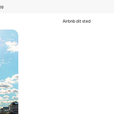
rog
Airbnb dit sted