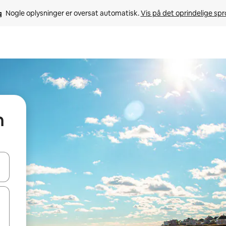
Nogle oplysninger er oversat automatisk. 
Vis på det oprindelige sp
n
 med piletasterne op og ned eller se mere ved at trykke eller stryge.