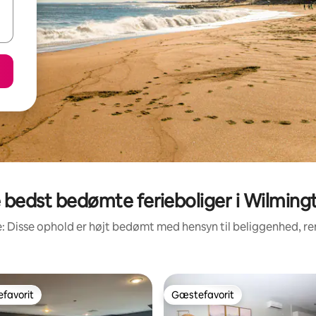
 bedst bedømte ferieboliger i Wilming
: Disse ophold er højt bedømt med hensyn til beliggenhed, 
favorit
Gæstefavorit
gæstefavorit
Gæstefavorit