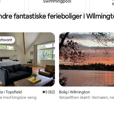
i
Swimmingpool
s
ornøjelse. YMCA ved siden af!
dre fantastiske ferieboliger i Wilming
favorit
gæstefavorit
e i Topsfield
5 ud af 5 i gennemsnitlig bedømmelse, 8
5 (82)
Bolig i Wilmington
ite med kingsize-seng
Simpelthen skønt: Ved søen, 
adgang til Boston