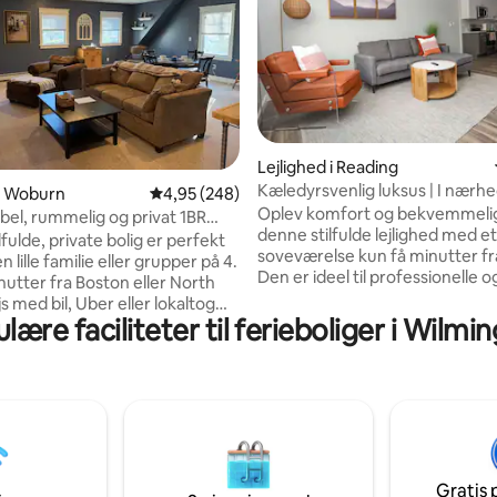
nitlig bedømmelse, 127 omtaler
Lejlighed i Reading
Kæledyrsvenlig luksus | I nærh
 i Woburn
4,95 ud af 5 i gennemsnitlig bedømmelse, 24
4,95 (248)
Boston + parkering
Oplev komfort og bekvemmelig
el, rummelig og privat 1BR
denne stilfulde lejlighed med et
beliggende
fulde, private bolig er perfekt
soveværelse kun få minutter fr
 en lille familie eller grupper på 4.
Den er ideel til professionelle 
nutter fra Boston eller North
og har: – En kingsize-seng med friskt,
s med bil, Uber eller lokaltog
hvidt sengetøj. – Et moderne
lære faciliteter til ferieboliger i Wilmi
e udflugter i Boston, Salem-
badeværelse med en kvartsbor
pe Ann-antikviteter,
brusebad. – Et fuldt udstyret køkken og
e, efterårsløv, skiløb,
vaskemaskine. – Samsung Smart TV til
e seværdigheder,
streaming. – Kæledyrsvenlige boliger.
ivenheder, dimissioner og
Nyd bygningens faciliteter sås
api i nærliggende indkøbscentre,
fitnesscenter og klubrum, sikk
ler ikoniske Newbury St. Et væld
parkering og nem adgang til
 og byrestauranter og
pendlerjernbane. Perfekt til for
Gratis 
r giver en række muligheder