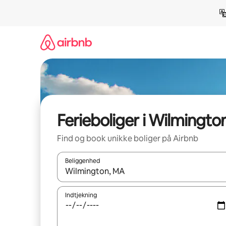
Gå
videre
til
indhold
Ferieboliger i Wilmingto
Find og book unikke boliger på Airbnb
Beliggenhed
Når resultaterne er tilgængelige, skal du navigere
Indtjekning