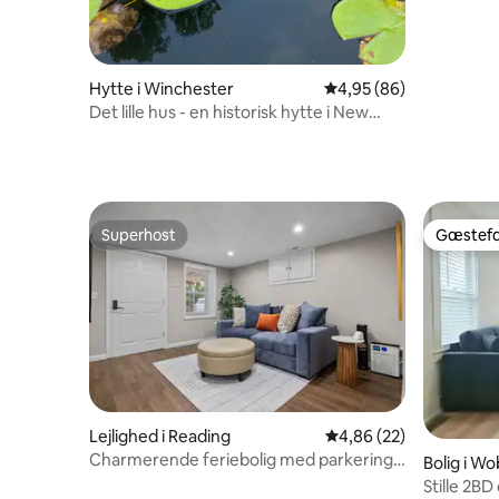
Hytte i Winchester
4,95 ud af 5 i gennem
4,95 (86)
Det lille hus - en historisk hytte i New
England.
Superhost
Gæstefa
Superhost
Gæstefa
Lejlighed i Reading
4,86 ud af 5 i gennem
4,86 (22)
Charmerende feriebolig med parkering
Bolig i W
30 minutter til Boston/Salem
Stille 2BD