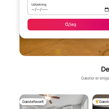
Udtjekning
Søg
De
Gæster er enige
Gæstefavorit
Gæste
Gæstefavorit
Bedste 