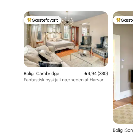
Gæstefavorit
Gæste
Bedste gæstefavorit
Bedste 
Bolig i Cambridge
4,94 ud af 5 i gennemsn
4,94 (330)
Fantastisk byskjul i nærheden af Harvard
Square
Bolig i So