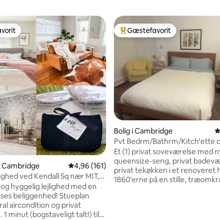
vorit
Gæstefavorit
vorit
Bedste gæstefavorit
nitlig bedømmelse, 577 omtaler
Bolig i Cambridge
4
Pvt Bedrm/Bathrm/Kitch'ette 
Tree Lined St
Et (1) privat soveværelse med n
queensize-seng, privat badevæ
 i Cambridge
4,96 ud af 5 i gennemsnitlig bedømmelse, 16
4,96 (161)
privat tekøkken i et renoveret 
lighed ved Kendall Sq nær MIT,
1860'erne på en stille, træomk
og MGH. GRATIS parkering
 og hyggelig lejlighed med en
gade i Cambridge. Separat ded
sses beliggenhed! Stueplan
indgang til eksklusiv brug for v
al aircondition og privat
gæster. Kort gåtur til Red Line T-stop,
1 minut (bogstaveligt talt!) til
Charles River, nabolagets park