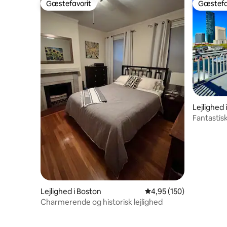
Gæstefavorit
Gæstefa
Gæstefavorit
Gæstefa
Lejlighed 
Fantastisk
tagterras
Lejlighed i Boston
4,95 ud af 5 i gennems
4,95 (150)
Charmerende og historisk lejlighed