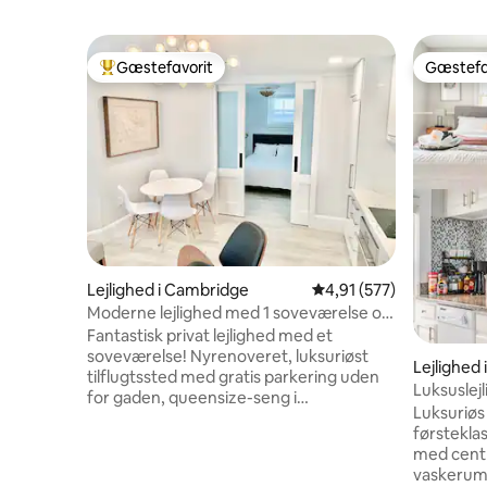
Gæstefavorit
Gæstefa
Bedste gæstefavorit
Gæstefa
Lejlighed i Cambridge
4,91 ud af 5 i gennems
4,91 (577)
Moderne lejlighed med 1 soveværelse og
parkering ved MIT/Harvard/BU/Fenway
Fantastisk privat lejlighed med et
soveværelse! Nyrenoveret, luksuriøst
Lejlighed
tilflugtssted med gratis parkering uden
Luksuslej
for gaden, queensize-seng i
Harvard 
Luksuriøs
memoryskum, 55"tv med gratis kabel-tv
førstekla
og WI-FI, opvarmet gulv, aircondition,
med centr
nøglefri indgang til indtjekning uden for
vaskerum. 
dig selv. Inkluderer også dit eget