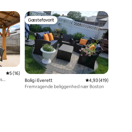
Gæstefavorit
Gæstefavorit
5 ud af 5 i gennemsnitlig bedømmelse, 16 omtaler
5 (16)
Bolig i Everett
4,93 ud af 5 i gennems
4,93 (419)
Fremragende beliggenhed nær Boston
3 omtaler