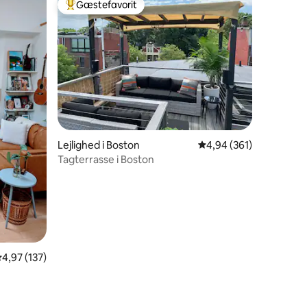
Gæstefavorit
Bedste gæstefavorit
9 omtaler
Lejlighed i Boston
4,94 ud af 5 i gennems
4,94 (361)
Tagterrasse i Boston
,97 ud af 5 i gennemsnitlig bedømmelse, 137 omtaler
4,97 (137)