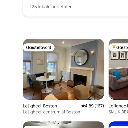
125 lokale anbefaler
Gæstefavorit
Gæste
Gæstefavorit
Bedste 
Lejlighed i Boston
4,89 ud af 5 i gennems
4,89 (167)
Lejlighed 
Lejlighed i centrum af Boston
SMUK BEA