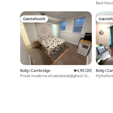
Best Hou
Gæstefavorit
Gæstefa
Gæstefavorit
Gæstefa
Bolig i Cambridge
4,95 ud af 5 i gennem
4,95 (20)
Bolig i C
Privat moderne etværelseslejlighed | Gå
Hytteferi
til MIT/RedLine/Boston