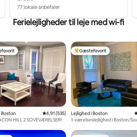
77 lokale anbefaler
Ferielejligheder til leje med wi-fi
favorit
Gæstefavorit
gæstefavorit
Bedste gæstefavorit
nitlig bedømmelse, 167 omtaler
i Boston
4,91 ud af 5 i gennemsnitlig bedømmelse, 53
4,91 (535)
Lejlighed i Boston
4
CON HILL 2 SOVEVÆRELSER!
1-værelseslejlighed i Boston/S