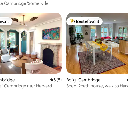
se Cambridge/Somerville
vorit
Gæstefavorit
vorit
Bedste gæstefavorit
snitlig bedømmelse, 20 omtaler
ambridge
5 ud af 5 i gennemsnitlig bedømmelse, 
5 (5)
Bolig i Cambridge
e i Cambridge nær Harvard
3bed, 2bath house, walk to Ha
+parking