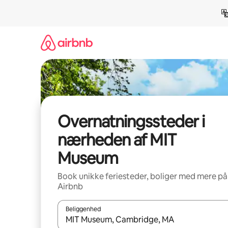
Gå
videre
til
indhold
Overnatningssteder i
nærheden af MIT
Museum
Book unikke feriesteder, boliger med mere på
Airbnb
Beliggenhed
Når resultaterne er tilgængelige, skal du navigere