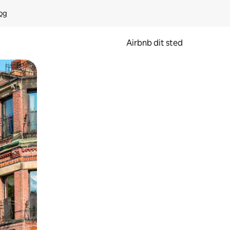
rog
Airbnb dit sted