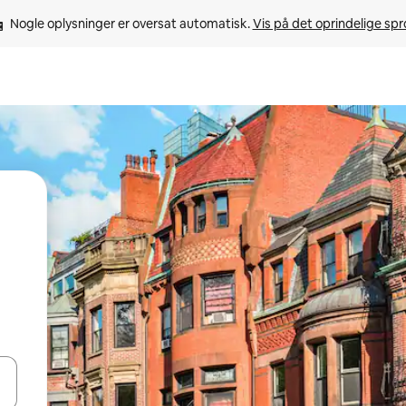
Nogle oplysninger er oversat automatisk. 
Vis på det oprindelige sp
 med piletasterne op og ned eller se mere ved at trykke eller stryge.