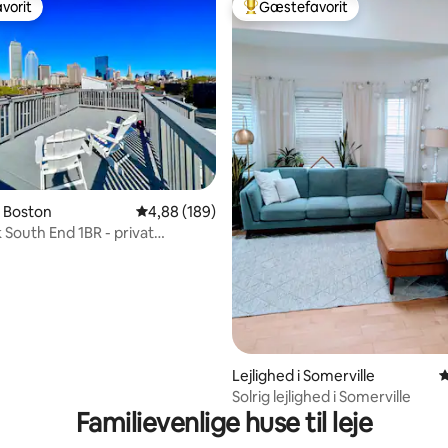
vorit
Gæstefavorit
vorit
Bedste gæstefavorit
i Boston
4,88 ud af 5 i gennemsnitlig bedømmelse, 18
4,88 (189)
 South End 1BR - privat
se
Lejlighed i Somerville
4
nitlig bedømmelse, 150 omtaler
Solrig lejlighed i Somerville
Familievenlige huse til leje