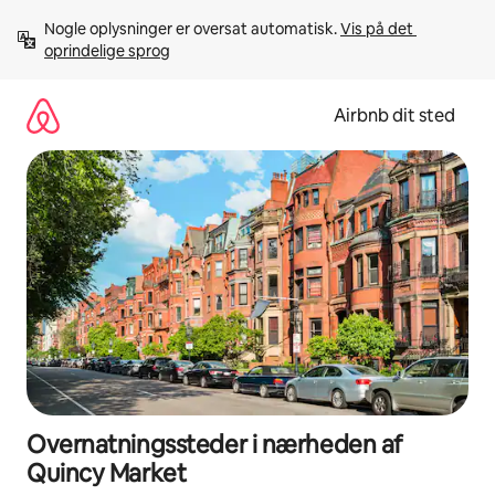
Gå
Nogle oplysninger er oversat automatisk. 
Vis på det 
videre
oprindelige sprog
til
indhold
Airbnb dit sted
Overnatningssteder i nærheden af
Quincy Market