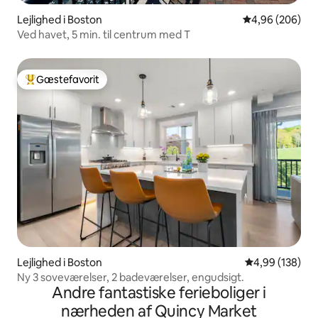
Lejlighed i Boston
4,96 ud af 5 i
4,96 (206)
Ved havet, 5 min. til centrum med T
Gæstefavorit
Bedste gæstefavorit
Lejlighed i Boston
4,99 ud af 5 i
4,99 (138)
Ny 3 soveværelser, 2 badeværelser, engudsigt.
Andre fantastiske ferieboliger i
nærheden af Quincy Market