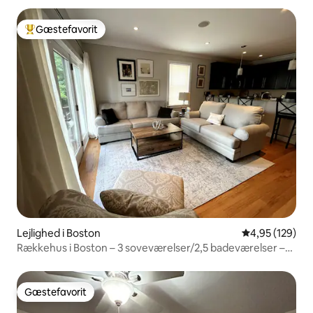
Gæstefavorit
Bedste gæstefavorit
Lejlighed i Boston
4,95 ud af 5 i
4,95 (129)
Rækkehus i Boston – 3 soveværelser/2,5 badeværelser –
Seaport BCEC
Gæstefavorit
Gæstefavorit