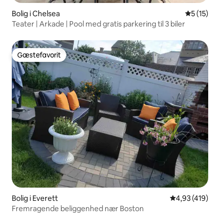
Bolig i Chelsea
5 ud af 5 
5 (15)
Teater | Arkade | Pool med gratis parkering til 3 biler
Gæstefavorit
Gæstefavorit
Bolig i Everett
4,93 ud af 5 i
4,93 (419)
Fremragende beliggenhed nær Boston