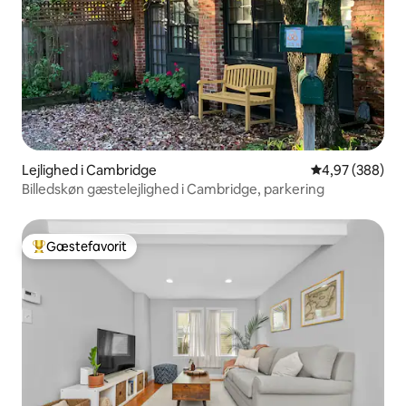
Lejlighed i Cambridge
4,97 ud af 5 i
4,97 (388)
Billedskøn gæstelejlighed i Cambridge, parkering
Gæstefavorit
Bedste gæstefavorit