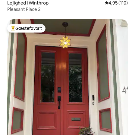
Lejlighed i Winthrop
4,95 ud af 5 i
4,95 (110)
Pleasant Place 2
Gæstefavorit
Bedste gæstefavorit