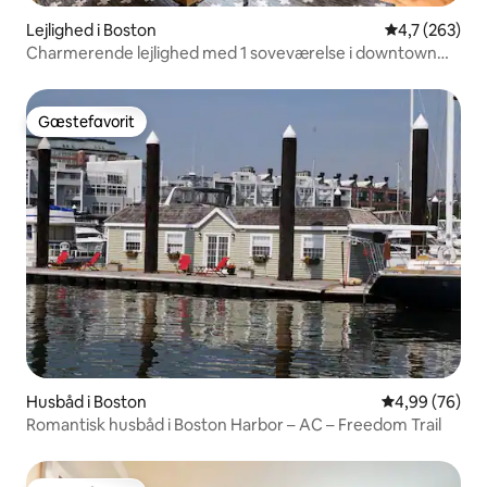
Lejlighed i Boston
4,7 ud af 5 i
4,7 (263)
Charmerende lejlighed med 1 soveværelse i downtown
Boston | Gå hvor som helst
Gæstefavorit
Gæstefavorit
Husbåd i Boston
4,99 ud af 5 
4,99 (76)
Romantisk husbåd i Boston Harbor – AC – Freedom Trail