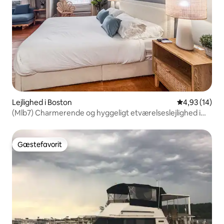
Lejlighed i Boston
4,93 ud af 5 
4,93 (14)
(Mlb7) Charmerende og hyggeligt etværelseslejlighed i
Back Bay
Gæstefavorit
Gæstefavorit