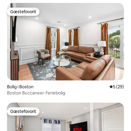
Gæstefavorit
Gæstefavorit
Bolig i Boston
5 ud af 5 
5 (29)
Boston Buccaneer-feriebolig
Gæstefavorit
Gæstefavorit