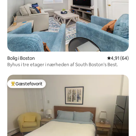
Bolig i Boston
4,91 ud af 5 
4,91 (64)
Byhus i tre etager i nærheden af South Boston's Best.
Gæstefavorit
Bedste gæstefavorit