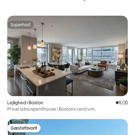
Superhost
Superhost
Lejlighed i Boston
5 ud af 5
5 (3)
Privat luksuspenthouse i Bostons centrum.
Gæstefavorit
Gæstefavorit