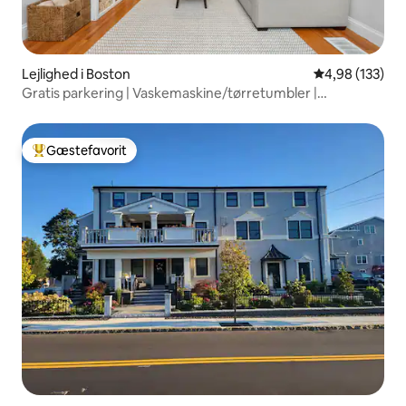
Lejlighed i Boston
4,98 ud af 5 i
4,98 (133)
Gratis parkering | Vaskemaskine/tørretumbler |
Arbejdsområde
Gæstefavorit
Bedste gæstefavorit