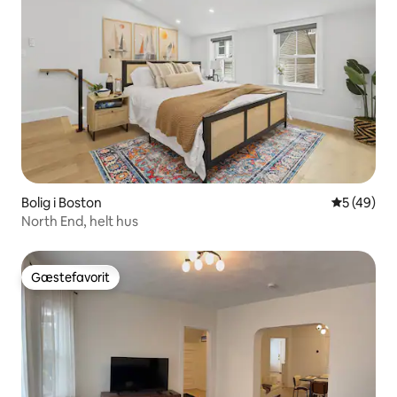
Bolig i Boston
5 ud af 5 
5 (49)
North End, helt hus
Gæstefavorit
Gæstefavorit