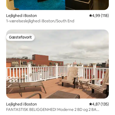
Lejlighed i Boston
4,99 ud af 5 i
4,99 (118)
1-værelseslejlighed i Boston/South End
Gæstefavorit
Gæstefavorit
Lejlighed i Boston
4,87 ud af 5 i
4,87 (135)
FANTASTISK BELIGGENHED! Moderne 2 BD og 2 BA
m/parkering!