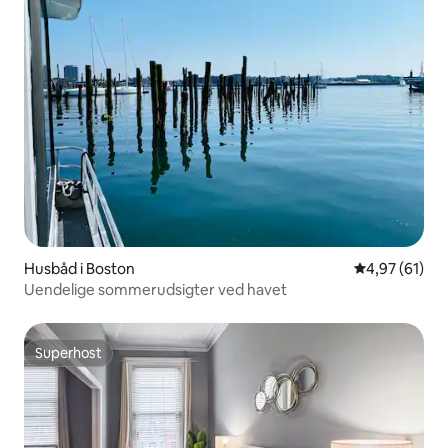
Husbåd i Boston
4,97 ud af 5 
4,97 (61)
Uendelige sommerudsigter ved havet
Superhost
Superhost