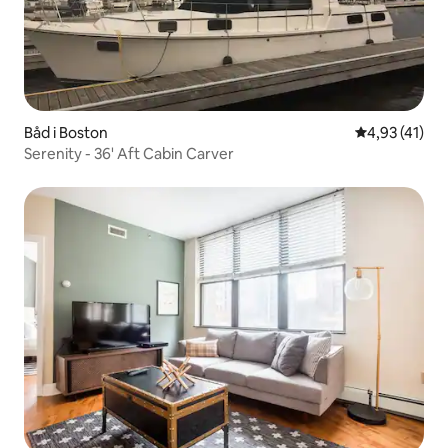
Båd i Boston
4,93 ud af 5 
4,93 (41)
Serenity - 36' Aft Cabin Carver