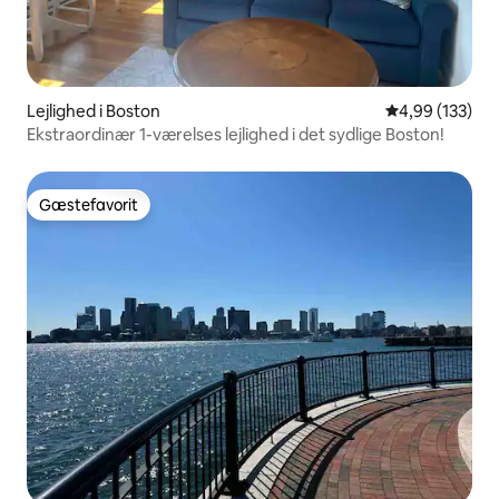
Lejlighed i Boston
4,99 ud af 5 i
4,99 (133)
Ekstraordinær 1-værelses lejlighed i det sydlige Boston!
Gæstefavorit
Gæstefavorit