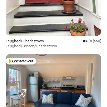
Lejlighed i Charlestown
4,91 ud af 5 i
4,91 (550)
Lejlighed i Boston/Charlestown
Gæstefavorit
Bedste gæstefavorit