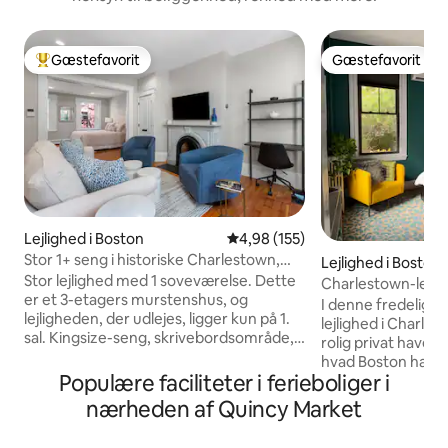
Gæstefavorit
Gæstefavorit
Bedste gæstefavorit
Gæstefavorit
Lejlighed i Boston
4,98 ud af 5 i gennemsnitlig be
4,98 (155)
Stor 1+ seng i historiske Charlestown,
Lejlighed i Boston
Boston!
Stor lejlighed med 1 soveværelse. Dette
Charlestown-lejli
er et 3-etagers murstenshus, og
terrasse
I denne fredelige 
lejligheden, der udlejes, ligger kun på 1.
lejlighed i Charles
sal. Kingsize-seng, skrivebordsområde,
rolig privat have, d
stue med udtræksseng i queensize,
hvad Boston har at til
fuldt udstyret køkken og privat
Populære faciliteter i ferieboliger i
elegante lejlighe
terrasse/gårdhave.
på første sal i en h
nærheden af Quincy Market
Vaskemaskine/tørretumbler. Nem
rødstensbygning f
gåafstand til caféer og restauranter,
Tempur-seng, et 