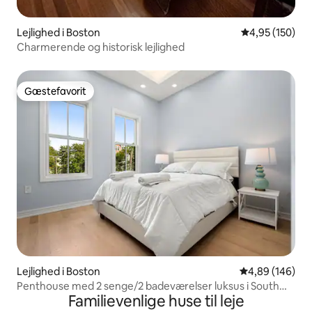
Lejlighed i Boston
4,95 ud af 5 i
4,95 (150)
Charmerende og historisk lejlighed
Gæstefavorit
Gæstefavorit
Lejlighed i Boston
4,89 ud af 5 i
4,89 (146)
Penthouse med 2 senge/2 badeværelser luksus i South
Familievenlige huse til leje
Boston