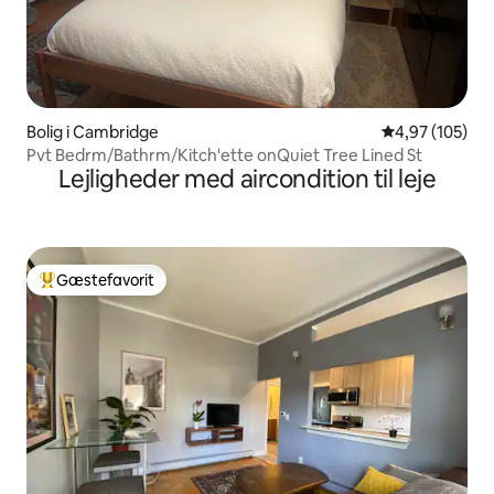
Bolig i Cambridge
4,97 ud af 5 i
4,97 (105)
Pvt Bedrm/Bathrm/Kitch'ette onQuiet Tree Lined St
Lejligheder med aircondition til leje
Gæstefavorit
Bedste gæstefavorit