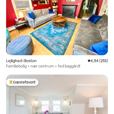
Lejlighed i Boston
4,94 ud af 5 i
4,94 (255)
Familiebolig + nær centrum + fed baggård!
Gæstefavorit
Bedste gæstefavorit