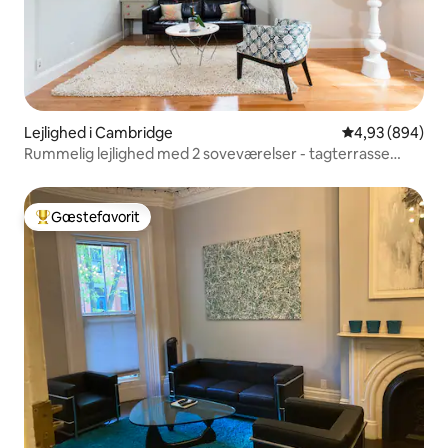
Lejlighed i Cambridge
4,93 ud af 5 i
4,93 (894)
Rummelig lejlighed med 2 soveværelser - tagterrasse
INGEN rengøringsgebyr
Gæstefavorit
Bedste gæstefavorit