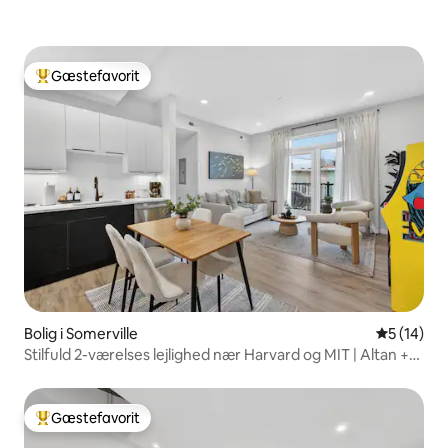
Gæstefavorit
Bedste gæstefavorit
Bolig i Somerville
5 ud af 5 
5 (14)
Stilfuld 2-værelses lejlighed nær Harvard og MIT | Altan +
tagterrasse
Gæstefavorit
Bedste gæstefavorit