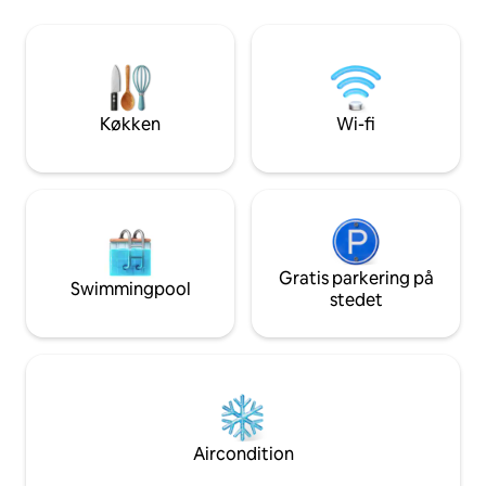
Whole Foods, MBTA, Freedom Trail,
og et veludstyret køkken. G
Bunker Hill Monument, USS
historiske Charle
Constitution. Gårdspladsen er lukket
Cambridge, TD Gar
ned fra december til marts, og der må
Nem adgang til off
IKKE ryges i huset eller på gårdspladsen.
på orange linje og
Ikke egnet til børn under 6 år.
enden af gaden.
Køkken
Wi-fi
Gratis parkering på
Swimmingpool
stedet
Aircondition