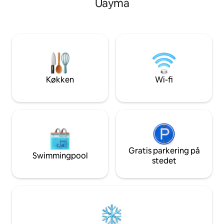
Uayma
morgenmad og adgang til Cenote
øjeblik. Glem ikke
Oxman, der betragtes af internationale
Itzá, som ligger 3
besøgende som en af de bedste på
grund af landskab og blå farve På
ejendommen er der kun to værelser,
hver især udstyret med WiFi, privat
badeværelse, Smart TV, aircondition og
loftsventilator
Køkken
Wi-fi
Gratis parkering på
Swimmingpool
stedet