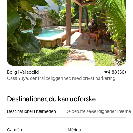
Bolig i Valladolid
4,88 ud af 5 
4,88 (56)
Casa Yuya, central beliggenhed med privat parkering
Destinationer, du kan udforske
Destinationer i nærheden
De bedste seværdigheder i nærhe
Cancún
Mérida