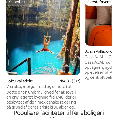
Superhost
Gæstefavorit
Superhost
Gæstefavorit
Bolig i Valladolid
Casa AJAL 1! Cent
WiFi-HotWater-A
Casa AJAL, som p
opvågnen, nyder 
oplevelsen af Valla
og centralt beligg
Loft i Valladolid
4,82 ud af 5 i gennemsnitlig b
4,82 (312)
rundt om Calzada d
Værelse, morgenmad og cenote i et
klosteret San Bern
palæ i kolonistil
Dette er en unik mulighed for at sove i
ligger 2 blokke fra
en privilegeret bygning fra 1746, der er
bymidte. I Casa A
beskyttet af den mexicanske regering
eventyret, sanser
på grund af deres arkitektur, alder og
mayakulturen, far
Populære faciliteter til ferieboliger i
skønhed Som et plus ved deres storhed
fornøjelserne, indh
på samme ejendom vil du have gratis
atmosfære, der øg