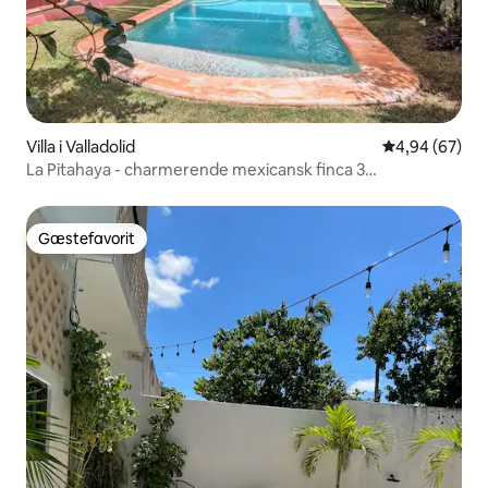
Villa i Valladolid
4,94 ud af 5 
4,94 (67)
La Pitahaya - charmerende mexicansk finca 3
soveværelser med pool
Gæstefavorit
Gæstefavorit