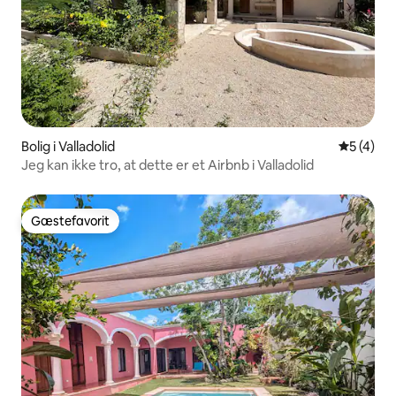
Bolig i Valladolid
5 ud af 5
5 (4)
Jeg kan ikke tro, at dette er et Airbnb i Valladolid
Gæstefavorit
Gæstefavorit