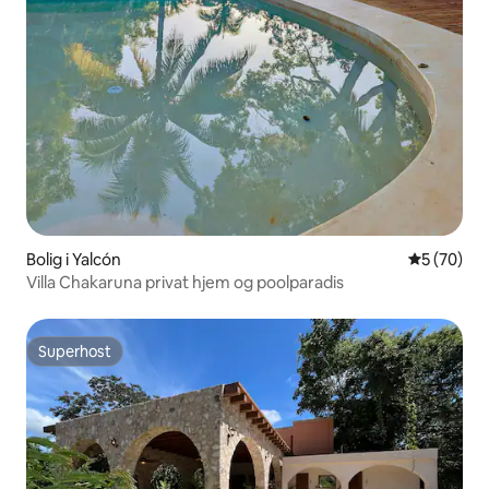
Bolig i Yalcón
5 ud af 5 
5 (70)
Villa Chakaruna privat hjem og poolparadis
Superhost
Superhost