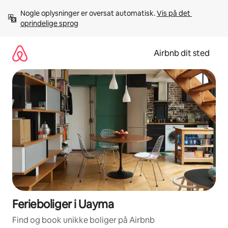
Gå
Nogle oplysninger er oversat automatisk. 
Vis på det 
videre
oprindelige sprog
til
indhold
Airbnb dit sted
Ferieboliger i Uayma
Find og book unikke boliger på Airbnb