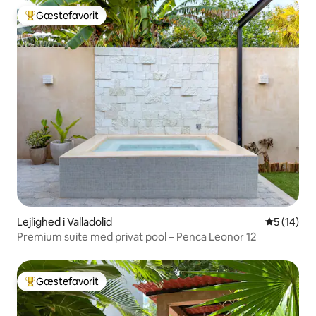
Gæstefavorit
Bedste gæstefavorit
Lejlighed i Valladolid
5 ud af 5 
5 (14)
Premium suite med privat pool – Penca Leonor 12
Gæstefavorit
Bedste gæstefavorit