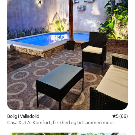
Bolig i Valladolid
5 ud af 5 
5 (66)
Casa XULA: Komfort, friskhed og tid sammen med
familien