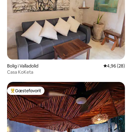
Bolig i Valladolid
4,96 ud af 5 
4,96 (28)
Casa KoKeta
Gæstefavorit
Bedste gæstefavorit