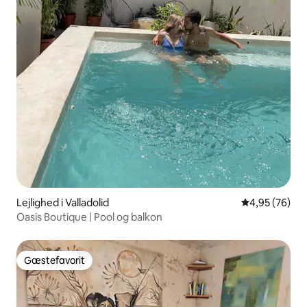
Lejlighed i Valladolid
4,95 ud af 5 
4,95 (76)
Oasis Boutique | Pool og balkon
Gæstefavorit
Gæstefavorit