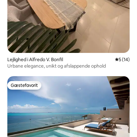
Lejlighed i Alfredo V. Bonfil
5 ud af 5 
5 (14)
Urbane elegance, unikt og afslappende ophold
Gæstefavorit
Gæstefavorit