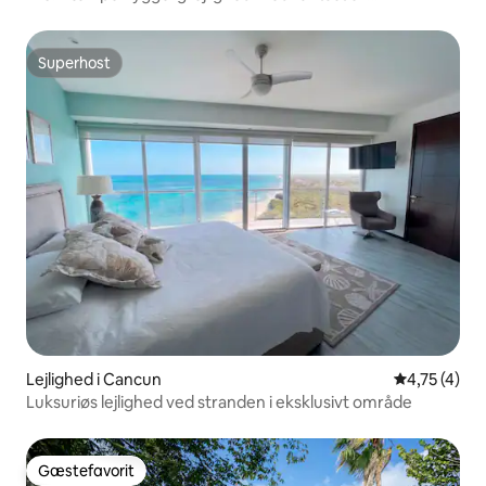
beliggenhed og pool
Superhost
Superhost
Lejlighed i Cancun
4,75 ud af 5
4,75 (4)
Luksuriøs lejlighed ved stranden i eksklusivt område
Gæstefavorit
Gæstefavorit