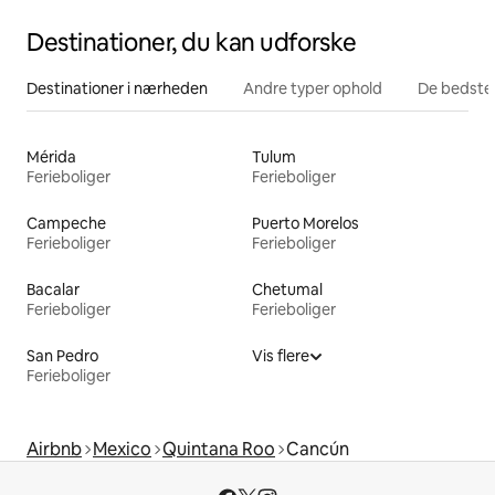
Destinationer, du kan udforske
Destinationer i nærheden
Andre typer ophold
De bedste
Mérida
Tulum
Ferieboliger
Ferieboliger
Campeche
Puerto Morelos
Ferieboliger
Ferieboliger
Bacalar
Chetumal
Ferieboliger
Ferieboliger
San Pedro
Vis flere
Ferieboliger
Airbnb
Mexico
Quintana Roo
Cancún