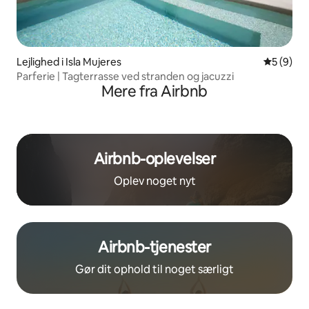
Lejlighed i Isla Mujeres
5 ud af 5
5 (9)
Parferie | Tagterrasse ved stranden og jacuzzi
Mere fra Airbnb
Airbnb-oplevelser
Oplev noget nyt
Airbnb-tjenester
Gør dit ophold til noget særligt