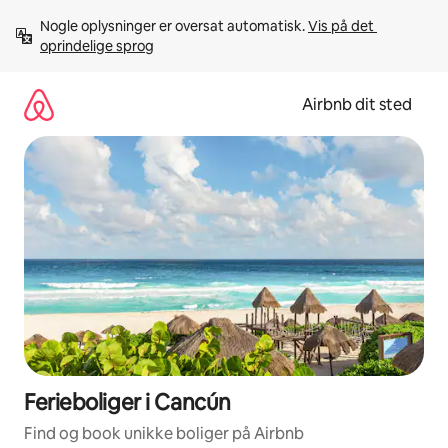
Gå
Nogle oplysninger er oversat automatisk. 
Vis på det 
videre
oprindelige sprog
til
indhold
Airbnb dit sted
Ferieboliger i Cancún
Find og book unikke boliger på Airbnb