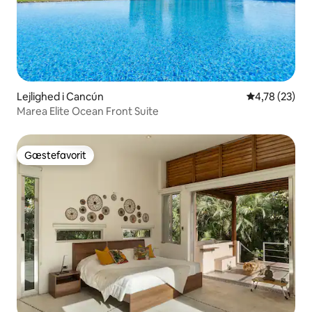
Lejlighed i Cancún
4,78 ud af 5 
4,78 (23)
Marea Elite Ocean Front Suite
Gæstefavorit
Gæstefavorit