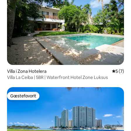
Villa i Zona Hotelera
5 ud af 5
5 (7)
Villa La Ceiba | 5BR | Waterfront Hotel Zone Luksus
Gæstefavorit
Gæstefavorit