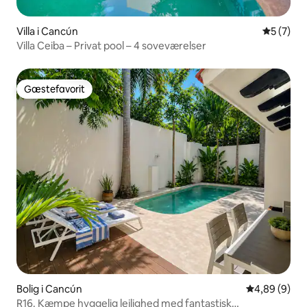
Villa i Cancún
5 ud af 5
5 (7)
Villa Ceiba – Privat pool – 4 soveværelser
Gæstefavorit
Gæstefavorit
Bolig i Cancún
4,89 ud af 5
4,89 (9)
R16. Kæmpe hyggelig lejlighed med fantastisk