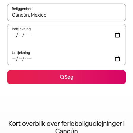
Beliggenhed
Når resultaterne er tilgængelige, skal du navigere med piletaste
Indtjekning
Udtjekning
Søg
Kort overblik over ferieboligudlejninger i
Cancún