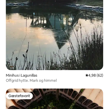
Minihus i Lagunillas
4,98 ud af 5 
4,98 (62)
Offgrid hytte. Mark og himmel
Gæstefavorit
Gæstefavorit