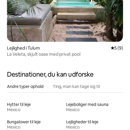
Lejlighed i Tulum
5 ud af 5
5 (9)
La Veleta, skjult oase med privat pool
Destinationer, du kan udforske
Andre typer ophold
Ting, man kan tage sig til
Hytter til leje
Lejeboliger med sauna
Mexico
Mexico
Bungalower til leje
Lejligheder til leje
Mexico
Mexico