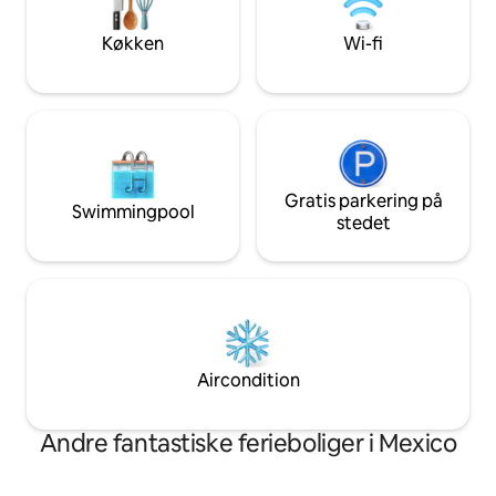
rengøring. Villaen har plads til op til 12
5 gæster med 2 ma
personer. Priserne starter ved 2, prisen
eget badeværelse 
Køkken
Wi-fi
justeres i henhold til antallet af gæster.
Gratis parkering på
Swimmingpool
stedet
Aircondition
Andre fantastiske ferieboliger i Mexico