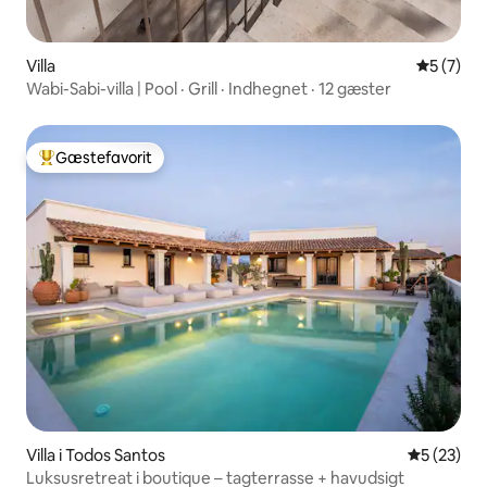
Villa
5 ud af 5
5 (7)
Wabi-Sabi-villa | Pool · Grill · Indhegnet · 12 gæster
Gæstefavorit
Bedste gæstefavorit
Villa i Todos Santos
5 ud af 5 
5 (23)
Luksusretreat i boutique – tagterrasse + havudsigt