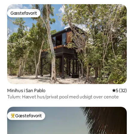
Gæstefavorit
Gæstefavorit
Minihus i San Pablo
5 ud af 5 
5 (32)
Tulum: Hævet hus/privat pool med udsigt over cenote
Gæstefavorit
Bedste gæstefavorit