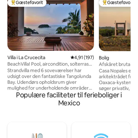
Gæstefavorit
Gæstefavorit
Bedste gæstefavorit
Bedste gæstefavo
Villa i La Crucecita
4,91 ud af 5 i gennemsnitlig b
4,91 (197)
Bolig
BeachVilla! Pool, aircondition, solterrasse
Afskåret brutalis
Bedste udsigt! 12 personer!
infinitypool
Strandvilla med 6 soveværelser har
Casa Nopales er et
udsigt over den fantastiske Tangolunda
arkitektrådet fris
Bay. Udendørs opholdsrum giver
Oaxaca-kysten, ska
mulighed for underholdende områder
søger privatliv, d
Populære faciliteter til ferieboliger i
mod den maleriske Stillehavsudsigt! Sid
naturen. Boligen, d
ved den private pool og nyd den varme
og biofil arkitektur
Mexico
Oaxaca-sol. Vandre ned til den
minimalisme og s
afsondrede bugt/lille strand! Eller gå op
udendørsliv med h
til soldækket! Alle soveværelser er
saltvandspool. Dette 100 % økologiske,
udstyret med et komplet badeværelse,
selvforsynende fr
aircondition. Huset er udstyret med
soveværelser ligger
WiFi, 24-timers sikkerhed og en let
skildpaddereserva