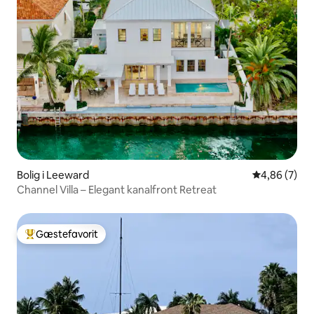
Bolig i Leeward
4,86 ud af 5
4,86 (7)
Channel Villa – Elegant kanalfront Retreat
Gæstefavorit
Bedste gæstefavorit