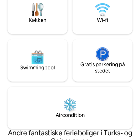
vandet fra næsten alle værelser –
smartlås og er luk
perfekt for dem, der søger komfort og
også bruge swimm
ro. 15 minutter til lufthavnen 20 minutter
grillområdet. Vi sigter mod at gøre dit
Køkken
Wi-fi
til Grace Bay 5 minutter til Taylor Bay og
ophold behageligt 
Sapoddila Bay Beach
hvad du har brug 
Gratis parkering på
Swimmingpool
stedet
Aircondition
Andre fantastiske ferieboliger i Turks- og