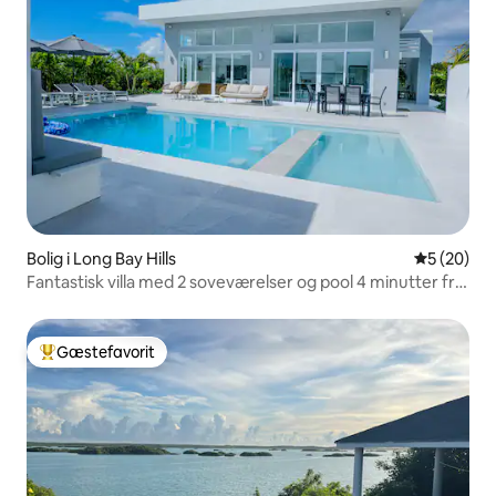
Bolig i Long Bay Hills
5 ud af 5 
5 (20)
Fantastisk villa med 2 soveværelser og pool 4 minutter fra
stranden
Gæstefavorit
Bedste gæstefavorit