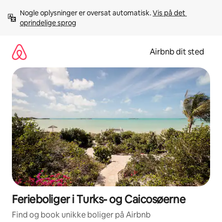
Gå
Nogle oplysninger er oversat automatisk. 
Vis på det 
videre
oprindelige sprog
til
indhold
Airbnb dit sted
Ferieboliger i Turks- og Caicosøerne
Find og book unikke boliger på Airbnb