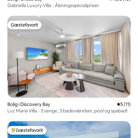
Gabriella Luxury Villa - Åbningsspecialpriser
Gæstefavorit
Gæstefavorit
Bolig i Discovery Bay
5 ud af 5
5 (11)
Luz Maria Villa - 3 senge, 3 badeværelser, pool og spabad!
Gæstefavorit
Bedste gæstefavorit