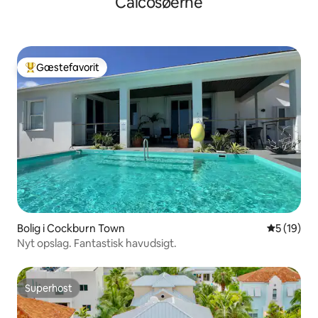
Caicosøerne
Gæstefavorit
Bedste gæstefavorit
Bolig i Cockburn Town
5 ud af 5 
5 (19)
Nyt opslag. Fantastisk havudsigt.
Superhost
Superhost