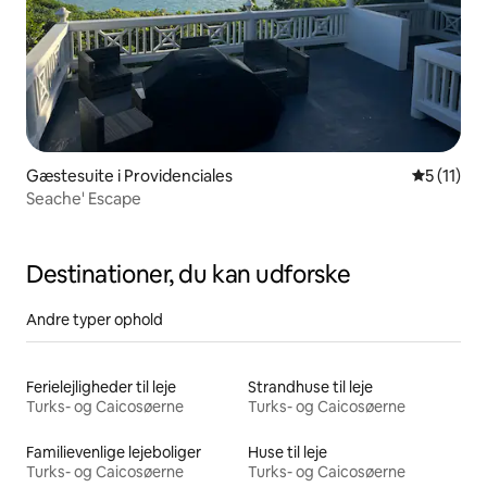
Gæstesuite i Providenciales
5 ud af 5
5 (11)
Seache' Escape
Destinationer, du kan udforske
Andre typer ophold
Ferielejligheder til leje
Strandhuse til leje
Turks- og Caicosøerne
Turks- og Caicosøerne
Familievenlige lejeboliger
Huse til leje
Turks- og Caicosøerne
Turks- og Caicosøerne