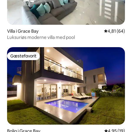
Villa i Grace Bay
4,81 ud af 5 
4,81 (64)
Luksuriøs moderne villa med pool
Gæstefavorit
Gæstefavorit
Bolig i Grace Bay
4,95 ud af 5 
4,95 (19)