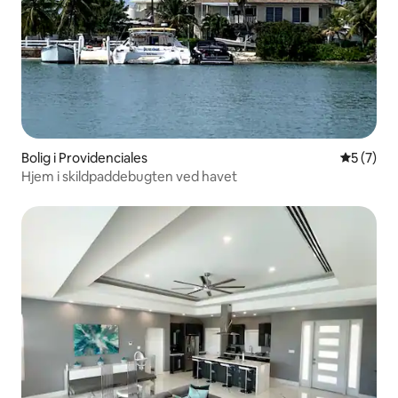
Bolig i Providenciales
5 ud af 5
5 (7)
Hjem i skildpaddebugten ved havet