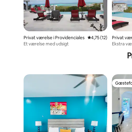
Privat værelse i Providenciales
4,75 ud af 5 i gennem
4,75 (12)
Privat vær
Et værelse med udsigt
Ekstra væ
P
Gæstefa
Gæstefa