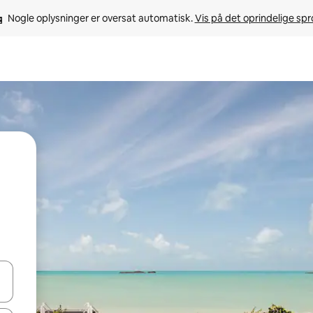
Nogle oplysninger er oversat automatisk. 
Vis på det oprindelige sp
 med piletasterne op og ned eller se mere ved at trykke eller stryge.