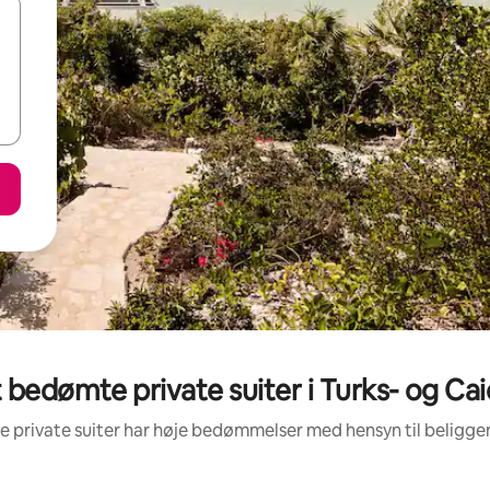
 bedømte private suiter i Turks- og Ca
se private suiter har høje bedømmelser med hensyn til beligg