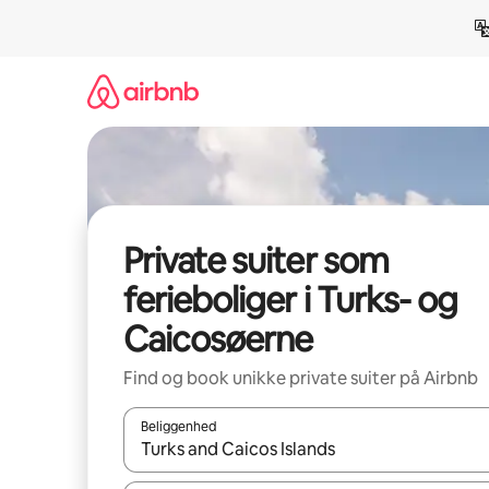
Gå
videre
til
indhold
Private suiter som
ferieboliger i Turks- og
Caicosøerne
Find og book unikke private suiter på Airbnb
Beliggenhed
Når resultaterne er tilgængelige, skal du navigere