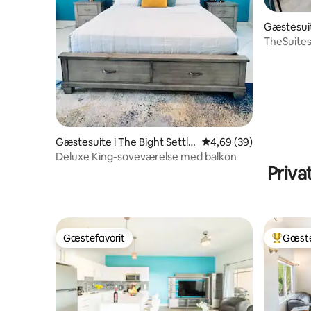
Gæstesuit
ment
TheSuite
dobbelts
Gæstesuite i The Bight Settle
4,69 ud af 5 i gennem
4,69 (39)
ment
Deluxe King-soveværelse med balkon
Priva
Gæstefavorit
Gæste
Gæstefavorit
Bedste 