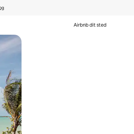
rog
Airbnb dit sted