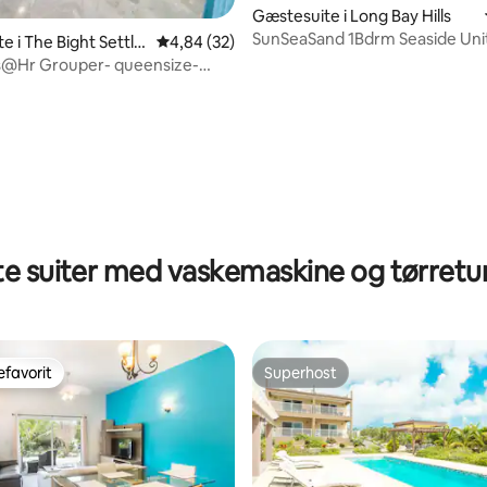
Gæstesuite i Long Bay Hills
SunSeaSand 1Bdrm Seaside Unit
e i The Bight Settle
4,84 ud af 5 i gennemsnitlig bedømmelse, 3
4,84 (32)
Bay Hills
s@Hr Grouper- queensize-
eng
snitlig bedømmelse, 39 omtaler
te suiter med vaskemaskine og tørret
favorit
Superhost
gæstefavorit
Superhost