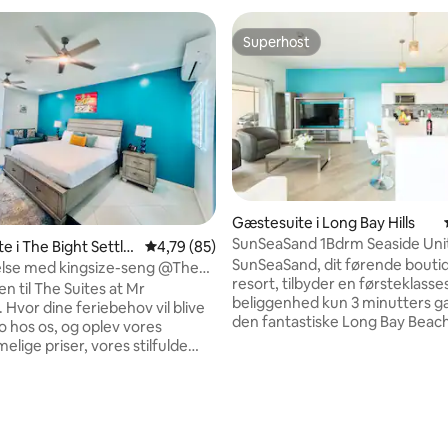
Superhost
Superhost
Gæstesuite i Long Bay Hills
SunSeaSand 1Bdrm Seaside Unit
e i The Bight Settle
4,79 ud af 5 i gennemsnitlig bedømmelse, 8
4,79 (85)
Bay Hills
SunSeaSand, dit førende bouti
lse med kingsize-seng @The
resort, tilbyder en førsteklasse
 til The Suites at Mr
beliggenhed kun 3 minutters g
 Hvor dine feriebehov vil blive
den fantastiske Long Bay Beach
o hos os, og oplev vores
minutters joyride til Grace Bays
lige priser, vores stilfulde
restauranter og feriesteder, de
 vores pool på tagterrassen og
den som destination i Turks og C
elønnede restaurant. Uanset
dit kommende tilflugtssted. U
er efter et afslappende ophold,
snitlig bedømmelse, 50 omtaler
du søger en romantisk ferie, en
mmelig ferie, fantastisk mad,
mindeværdig familieferie eller 
drig gå galt i byen med The