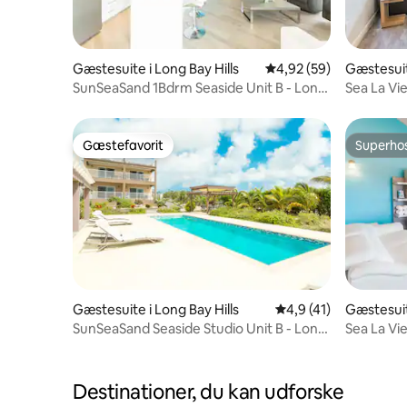
Gæstesuite i Long Bay Hills
4,92 ud af 5 i gennem
4,92 (59)
Gæstesuit
SunSeaSand 1Bdrm Seaside Unit B - Long
Sea La Vi
Bay Hills
sovevære
Gæstefavorit
Superho
Gæstefavorit
Superho
Gæstesuite i Long Bay Hills
4,9 ud af 5 i gennem
4,9 (41)
Gæstesuit
SunSeaSand Seaside Studio Unit B - Long
Sea La Vi
Bay Hills
sovevære
Destinationer, du kan udforske