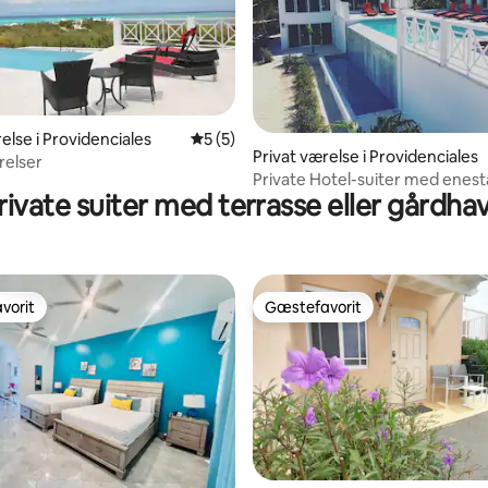
snitlig bedømmelse, 12 omtaler
else i Providenciales
5 ud af 5 i gennemsnitlig bedømmelse, 
5 (5)
Privat værelse i Providenciales
relser
Private Hotel-suiter med enes
rivate suiter med terrasse eller gårdha
udsigt
vorit
Gæstefavorit
vorit
Gæstefavorit