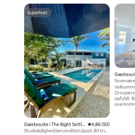
Superhost
Superhost
Gæstesuit
ment
Sovevære
Suites
Velkommen
Groupers.
opfyldt. B
overkomme
værelser,
den prisb
om du led
Gæstesuite i The Bight Settle
4,86 ud af 5 i gennem
4,86 (50)
en overko
ment
Studiolejlighed/aircondition/pool, 80 trin
kan du al