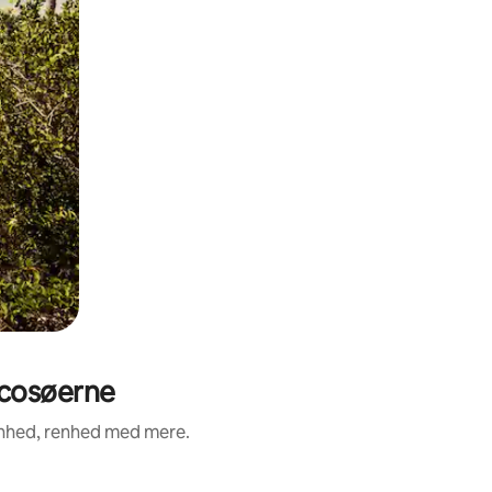
icosøerne
enhed, renhed med mere.