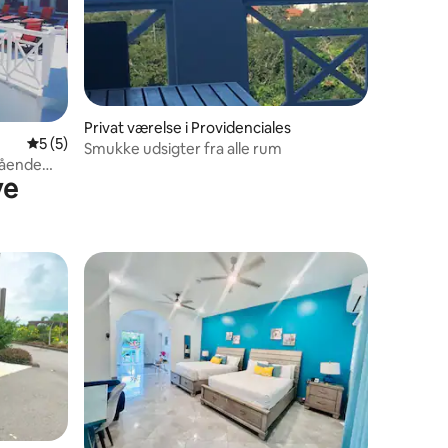
5 omtaler
Privat værelse i Providenciales
5 ud af 5 i gennemsnitlig bedømmelse, 5 omtaler
5 (5)
Smukke udsigter fra alle rum
tående
ve