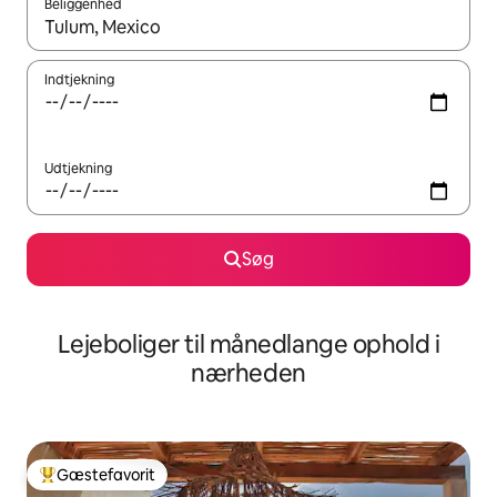
Beliggenhed
Når resultaterne er tilgængelige, skal du navigere med piletaste
Indtjekning
Udtjekning
Søg
Lejeboliger til månedlange ophold i
nærheden
Gæstefavorit
Bedste gæstefavorit