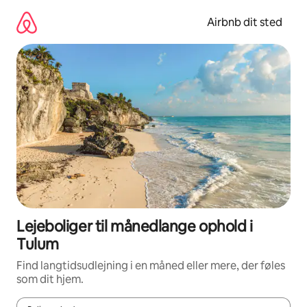
Gå
videre
Airbnb dit sted
til
indhold
Lejeboliger til månedlange ophold i
Tulum
Find langtidsudlejning i en måned eller mere, der føles
som dit hjem.