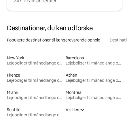
247 lokale anbefaler
Destinationer, du kan udforske
Populære destinationer til længerevarende ophold
Destinati
New York
Barcelona
Lejeboliger til månedlange ophold
Lejeboliger til månedlange ophold
Firenze
Athen
Lejeboliger til månedlange ophold
Lejeboliger til månedlange ophold
Miami
Montreal
Lejeboliger til månedlange ophold
Lejeboliger til månedlange ophold
Seattle
Vis flere
Lejeboliger til månedlange ophold