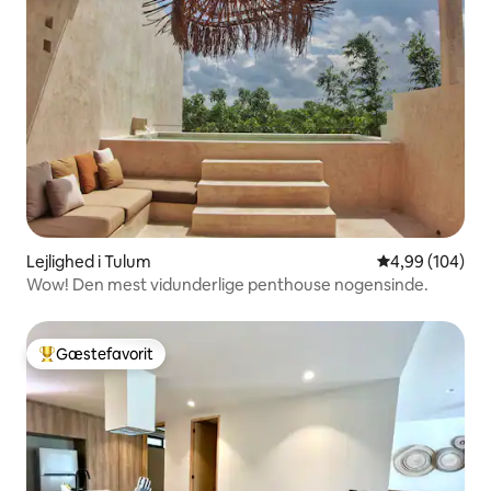
Lejlighed i Tulum
4,99 ud af 5 i
4,99 (104)
Wow! Den mest vidunderlige penthouse nogensinde.
Gæstefavorit
Bedste gæstefavorit