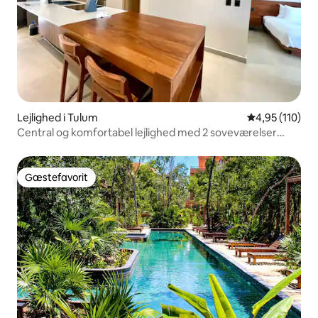
Lejlighed i Tulum
4,95 ud af 5 i
4,95 (110)
Central og komfortabel lejlighed med 2 soveværelser
| Tagterrasse med pool, wi-fi
Gæstefavorit
Gæstefavorit