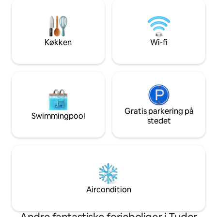
Sikker adgang døgnet rundt Perfekt til
restauranter, vand
par og familier (maks. 4). Nyd
med fiberoptik - El
Uber/Glovo-levering, gå til City Mall, og
udstyret køkken -
slap af i paradis. Faciliteter i resortstil,
parkering døgnet 
hyggelig privatliv. Book din smuttur til
Køkken
Wi-fi
Nyali nu! Det, du ser, er det, du får.
Gratis parkering på
Swimmingpool
stedet
Aircondition