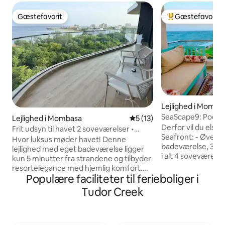
Gæstefavorit
Gæstefavorit
Gæstefavorit
Bedste gæstefavo
Lejlighed i Momba
SeaScape9: Pool, 
Lejlighed i Mombasa
5 ud af 5 i gennemsnitlig 
5 (13)
badeværelse i alle
Derfor vil du elske
Frit udsyn til havet 2 soveværelser •
aircondition
Seafront: - Øverst
Perfekt ferie • Pool
Hvor luksus møder havet! Denne
badeværelse, 3 so
lejlighed med eget badeværelse ligger
i alt 4 soveværelser
kun 5 minutter fra strandene og tilbyder
2 queensize og 2 e
resortelegance med hjemlig komfort.
3 min. med Tuk Tuk
Populære faciliteter til ferieboliger i
Gangafstand til strand og de bedste
Aircondition (ekst
indkøbscentre Infinitypool på
Tudor Creek
nat) - Pool med baby-pool
tagterrassen og underholdningslounge.
havudsigt - Vaske
Fuldt udstyret fitnesscenter
udendørs spiseom
Højhastigheds-wi-fi Ugentlig rengøring
indkøbscentre, s