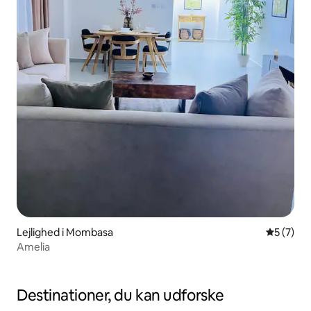
Lejlighed i Mombasa
5 ud af 5
5 (7)
Amelia
Destinationer, du kan udforske