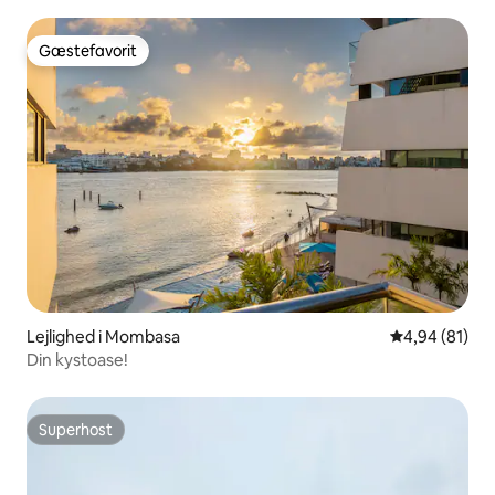
Gæstefavorit
Gæstefavorit
Lejlighed i Mombasa
4,94 ud af 5 
4,94 (81)
Din kystoase!
Superhost
Superhost