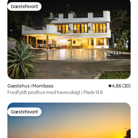
Gæstefavorit
Gæstefavorit
Gæstehus i Mombasa
4,86 ud af 5 
4,86 (30)
Fredfyldt poolhus med haveudsigt | Plads til 6
Gæstefavorit
Gæstefavorit