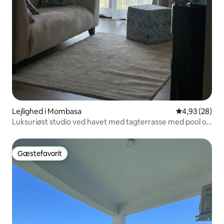
Lejlighed i Mombasa
4,93 ud af 5 
4,93 (28)
Luksuriøst studio ved havet med tagterrasse med pool og
fitnessrum
Gæstefavorit
Gæstefavorit