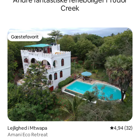
Andre fantastiske ferieboliger i Tudor
Creek
Gæstefavorit
Gæstefavorit
Lejlighed i Mtwapa
4,94 ud af 5 
4,94 (32)
Amani Eco Retreat