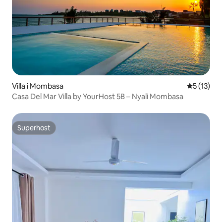
Villa i Mombasa
5 ud af 5 
5 (13)
Casa Del Mar Villa by YourHost 5B – Nyali Mombasa
Superhost
Superhost