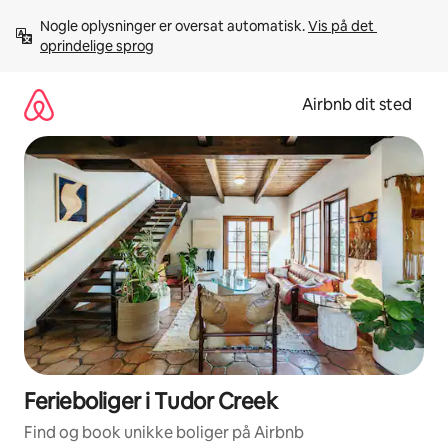
Gå
Nogle oplysninger er oversat automatisk. 
Vis på det 
videre
oprindelige sprog
til
indhold
Airbnb dit sted
Ferieboliger i Tudor Creek
Find og book unikke boliger på Airbnb