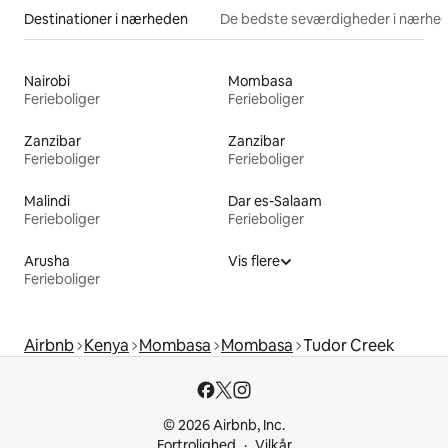
Destinationer i nærheden
De bedste seværdigheder i nærhe
Nairobi
Mombasa
Ferieboliger
Ferieboliger
Zanzibar
Zanzibar
Ferieboliger
Ferieboliger
Malindi
Dar es-Salaam
Ferieboliger
Ferieboliger
Arusha
Vis flere
Ferieboliger
Airbnb
Kenya
Mombasa
Mombasa
Tudor Creek
© 2026 Airbnb, Inc.
Fortrolighed
Vilkår