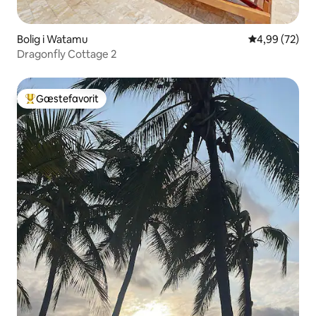
Bolig i Watamu
4,99 ud af 5 
4,99 (72)
Dragonfly Cottage 2
Gæstefavorit
Bedste gæstefavorit