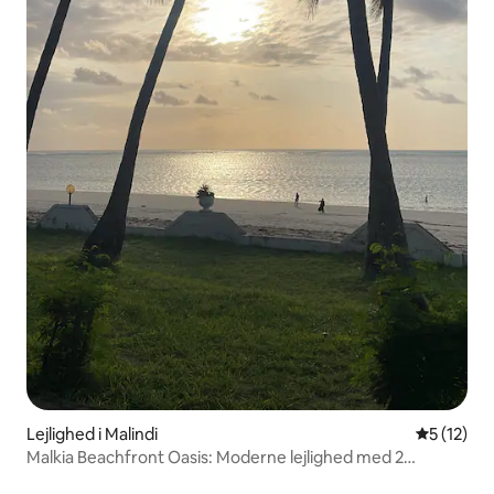
Lejlighed i Malindi
5 ud af 5 
5 (12)
Malkia Beachfront Oasis: Moderne lejlighed med 2
soveværelser og stor pool