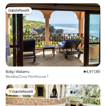
Gæstefavorit
Gæstefavorit
Bolig i Watamu
4,97 ud af 5 
4,97 (39)
BlueBayCove Penthouse 1
Gæstefavorit
Bedste gæstefavorit