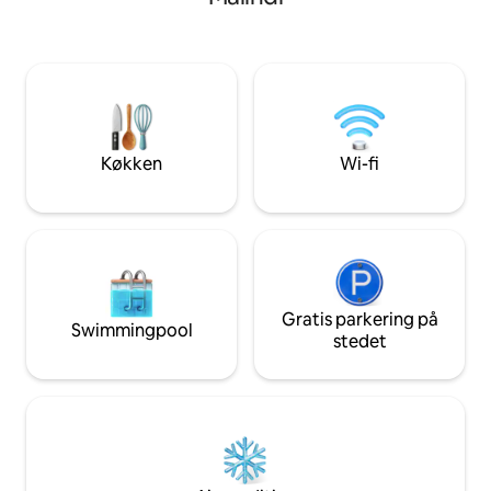
pool, en overdækket terrasse og en
grupper. - Udsigt over solnedgangen
have med mango- og baobabtræer.
Villaen tilbyder pr
Indendørs: et fuldt udstyret køkken,
rolige omgivelser 
indendørs/udendørs spiseplads, en stue
Fremragende belig
med 55" smart-tv og hurtig wi-fi. Gratis
nærheden: ✈️ Mali
parkering og solcelleenergi døgnet
minutter 🛍 Watamu
rundt.
🌅 Mida Creek – s
fuglekiggeri 🐍 Bi
Køkken
Wi-fi
minutters kørsel 
padelklub
Gratis parkering på
Swimmingpool
stedet