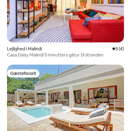
Lejlighed i Malindi
5 ud af 5
5 (4)
Casa Daisy Malindi 5 minutters gåtur til stranden
Gæstefavorit
Gæstefavorit