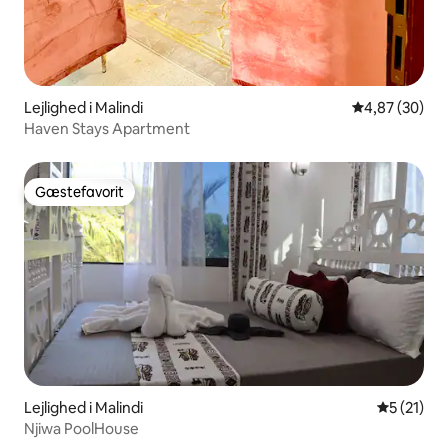
Lejlighed i Malindi
4,87 ud af 5 
4,87 (30)
Haven Stays Apartment
Gæstefavorit
Gæstefavorit
Lejlighed i Malindi
5 ud af 5 
5 (21)
Njiwa PoolHouse