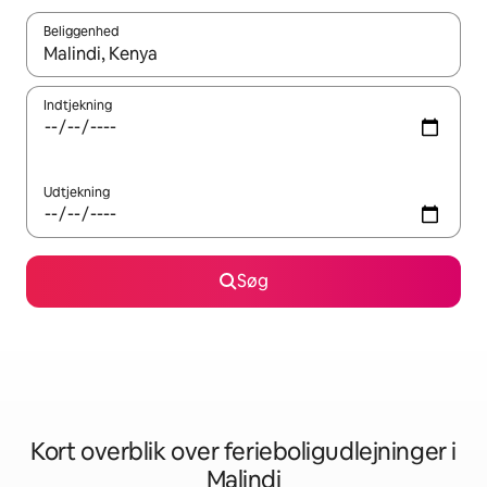
Beliggenhed
Når resultaterne er tilgængelige, skal du navigere med piletaste
Indtjekning
Udtjekning
Søg
Kort overblik over ferieboligudlejninger i
Malindi