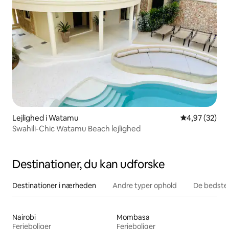
Lejlighed i Watamu
4,97 ud af 5 
4,97 (32)
Swahili-Chic Watamu Beach lejlighed
Destinationer, du kan udforske
Destinationer i nærheden
Andre typer ophold
De bedste
Nairobi
Mombasa
Ferieboliger
Ferieboliger