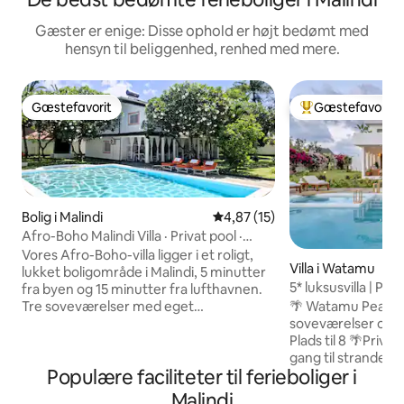
Gæster er enige: Disse ophold er højt bedømt med
hensyn til beliggenhed, renhed med mere.
Gæstefavorit
Gæstefavorit
Gæstefavorit
Bedste gæstefavo
Bolig i Malindi
4,87 ud af 5 i gennemsnitlig 
4,87 (15)
Afro-Boho Malindi Villa · Privat pool ·
Familie
Vores Afro-Boho-villa ligger i et roligt,
Villa i Watamu
lukket boligområde i Malindi, 5 minutter
5* luksusvilla | Pri
fra byen og 15 minutter fra lufthavnen.
Tre soveværelser med eget
🌴 Watamu Pearl L
badeværelse og plads til op til 6 personer
soveværelser og e
plus et børneværelse, der er forbundet
Plads til 8 🌴Priva
med hovedsoveværelset, med to små
gang til stranden ⭐
Populære faciliteter til ferieboliger i
senge til børn under 12 år – en skøn
gæster | 🏆 Blandt
bonus til familier. Udendørs: en privat
på Airbnb - Perfekt
Malindi