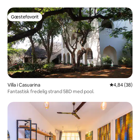
Gæstefavorit
Gæstefavorit
Villa i Casuarina
4,84 ud af 5 
4,84 (38)
Fantastisk fredelig strand 5BD med pool.