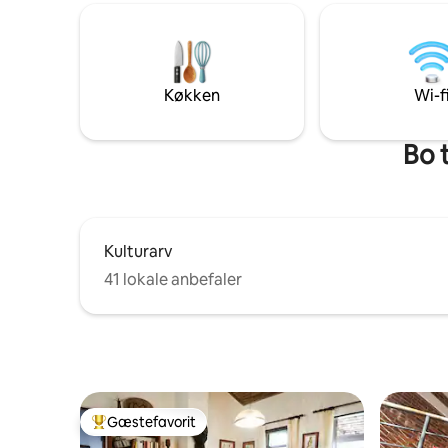
træ. Komfortabelt soveområde,
dedikeret arbejdsområde og hurtig wi-fi.
Gratis sikker parkering. Daglig
morgenmad: brød, æg, mælk, yoghurt
og friske æbler. Privat badeværelse,
Køkken
Wi-f
varmt brusebad og fuldt udstyret
tekøkken. Bedømt til 5,0 ⭐ Indtjekning
uden vært. Karibu sana!
Bo 
Kulturarv
41 lokale anbefaler
Gæstefavorit
Bedste gæstefavorit