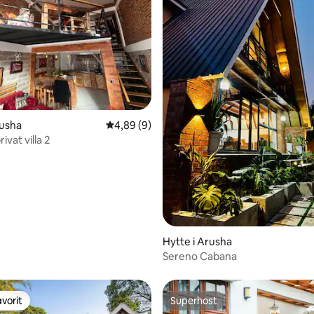
nitlig bedømmelse, 147 omtaler
rusha
4,89 ud af 5 i gennemsnitlig bedømmelse, 
4,89 (9)
ivat villa 2
Hytte i Arusha
Sereno Cabana
vorit
Superhost
vorit
Superhost