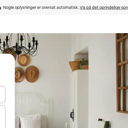
Nogle oplysninger er oversat automatisk. 
Vis på det oprindelige sp
 med piletasterne op og ned eller se mere ved at trykke eller stryge.