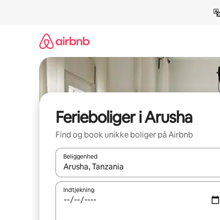
Gå
videre
til
indhold
Ferieboliger i Arusha
Find og book unikke boliger på Airbnb
Beliggenhed
Når resultaterne er tilgængelige, skal du navigere
Indtjekning