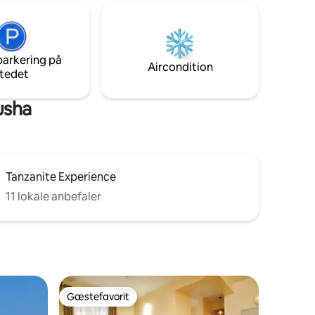
deres rejse bliver meget mere effektiv.
parkering på
Aircondition
tedet
usha
Tanzanite Experience
11 lokale anbefaler
Gæstefavorit
Gæstefavorit