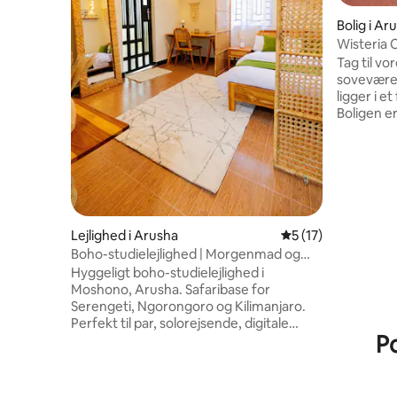
Bolig i Ar
Wisteria 
Tag til v
soveværel
ligger i e
Boligen er
en solrig
frodig pr
blomster, 
afslapnin
du komfor
sovevære
udenfor er
Lejlighed i Arusha
5 ud af 5 i gennem
5 (17)
omgivet af
Boho-studielejlighed | Morgenmad og
familier e
Wi-Fi | Gratis parkering
Hyggeligt boho-studielejlighed i
ferie med 
Moshono, Arusha. Safaribase for
Serengeti, Ngorongoro og Kilimanjaro.
Perfekt til par, solorejsende, digitale
Po
nomader og forretningsgæster. Nyd et
solfyldt fristed indrettet med
håndvævede skillevægge i rattan,
macramévægkunst og møbler i massivt