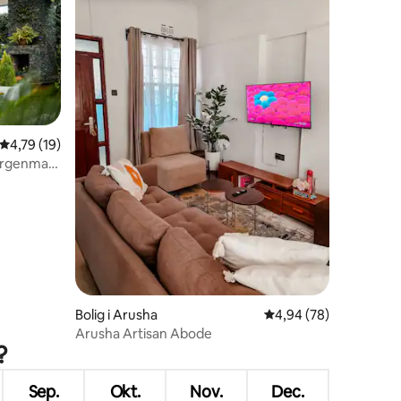
5 omtaler
4,79 ud af 5 i gennemsnitlig bedømmelse, 19 omtaler
4,79 (19)
orgenmad,
Bolig i Arusha
4,94 ud af 5 i gennem
4,94 (78)
Arusha Artisan Abode
?
Sep.
Okt.
Nov.
Dec.