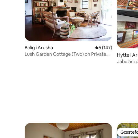
Bolig i Arusha
5 ud af 5 i gennems
5 (147)
Lush Garden Cottage (Two) on Private
Hytte i A
Coffee Estate
Jabulani pr
Gæstefa
Gæstefa