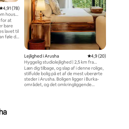
beliggenh
9 omtaler
4,91 ud af 5 i gennemsnitlig bedømmelse, 78 omtaler
4,91 (78)
blandt dy
om house
fugleliv 
 for at
kommer fo
er bare
eller spil en r
 lavet til
udsigt ov
an føle dig
ejendom
 halvfrie
r, der
Lejlighed i Arusha
4,9 ud af 5 i gennem
4,9 (20)
s nr. 398.
Hyggelig studiolejlighed | 2,5 km fra
 (Bypass)
Arusha Lufthavn
Læn dig tilbage, og slap af i denne rolige,
stilfulde bolig på et af de mest uberørte
 10-15
steder i Arusha. Boligen ligger i Burka-
um.
området, og det omkringliggende
 fra
område er fyldt med natur. De mange
skove og kaffeplantager gør det til det
perfekte sted for fredelige gåture,
vandreture og vandreture væk fra de
sha
travle gader i Arusha. Arushas lufthavn
ligger desuden cirka 1,5 km fra
lejligheden, hvilket er ideelt for rejsende,
der ønsker at bo tæt på lufthavnen, så