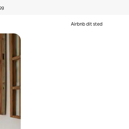
rog
Airbnb dit sted