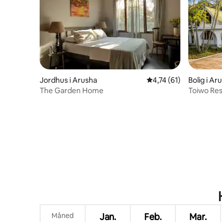
Jordhus i Arusha
4,74 ud af 5 i gennem
4,74 (61)
Bolig i Ar
The Garden Home
Toiwo Re
have og b
Måned
Jan.
Feb.
Mar.