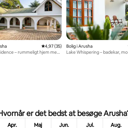
snitlig bedømmelse, 61 omtaler
usha
4,97 ud af 5 i gennemsnitlig bedømmelse, 3
4,97 (35)
Bolig i Arusha
sidence – rummeligt hjem med
Lake Whispering – badekar, m
ålplads
søsti
Hvornår er det bedst at besøge Arusha
Apr.
Maj
Jun.
Jul.
Aug.