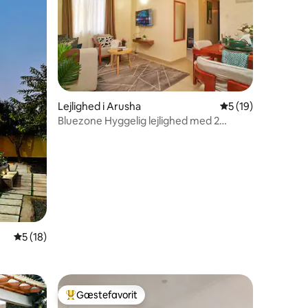
Lejlighed i Arusha
5 ud af 5 i gennem
5 (19)
Bluezone Hyggelig lejlighed med 2
9 omtaler
soveværelser, wi-fi, længerevarende
ophold, gratis parkering
5 ud af 5 i gennemsnitlig bedømmelse, 18 omtaler
5 (18)
Gæstefavorit
Bedste gæstefavorit