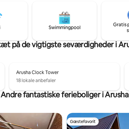
Gratis 
i
Swimmingpool
s
tæt på de vigtigste seværdigheder i Ar
Arusha Clock Tower
18 lokale anbefaler
Andre fantastiske ferieboliger i Arusha
Gæstefavorit
Gæstefavorit