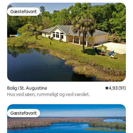
Gæstefavorit
Gæstefavorit
Bolig i St. Augustine
4,93 ud af 5 
4,93 (91)
Hus ved søen, rummeligt og ved vandet.
Gæstefavorit
Gæstefavorit