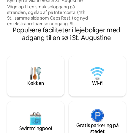
Kysthytte Vilano Beach St. Augustine
herunder en skinn
Vågn op til en smuk solopgang på
fitnesscenter og 
stranden, og slap af på Intercostal (4th
omgivelser. Denne 
St., samme side som Caps Rest.) og nyd
få minutter fra de
en ekstraordinær solnedgang. St.
og uberørte strande
Populære faciliteter i lejeboliger med
Augustines centrum ligger lige på den
afslapning og even
anden side af broen til venstre, hvor du
uforglemmeligt op
adgang til en sø i St. Augustine
kan spise, finde sjove attraktioner og
shoppe. Rene badehåndklæder,
strandhåndklæder, 2 kajakker,
boogieboards, strandstole, kølebokse og
golfvogn 200 USD/ophold, når de er
tilgængelige, og 300 USD ved
længerevarende ophold (mere end 5
dage). Kæledyr tilladt 175
Køkken
Wi-fi
USD/kæledyr/ophold, længerevarende
ophold (mere end 5 dage) 300 USD.
Stranden ligger inden for gåafstand.
Gratis parkering på
Swimmingpool
stedet