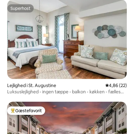
Superhost
Superhost
Lejlighed i St. Augustine
4,86 ud af 5 
4,86 (22)
Luksuslejlighed - ingen tæppe - balkon - køkken - fælles
pool!
Gæstefavorit
Bedste gæstefavorit