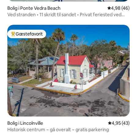
Bolig i Ponte Vedra Beach
4,98 ud af 5 
4,98 (46)
Ved stranden • 11 skridt til sandet • Privat feriested ved
havet!
Gæstefavorit
Bedste gæstefavorit
Bolig i Lincolnville
4,95 ud af 5 
4,95 (43)
Historisk centrum ~ gå overalt ~ gratis parkering