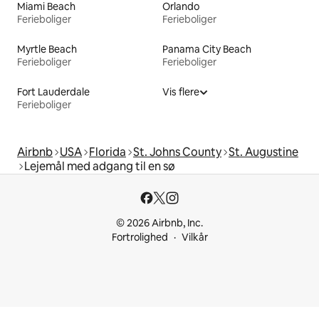
Miami Beach
Orlando
Ferieboliger
Ferieboliger
Myrtle Beach
Panama City Beach
Ferieboliger
Ferieboliger
Fort Lauderdale
Vis flere
Ferieboliger
Airbnb
USA
Florida
St. Johns County
St. Augustine
Lejemål med adgang til en sø
© 2026 Airbnb, Inc.
Fortrolighed
Vilkår