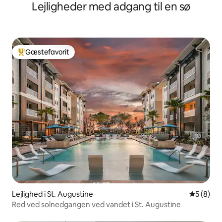
Lejligheder med adgang til en sø
Gæstefavorit
Bedste gæstefavorit
Lejlighed i St. Augustine
5 ud af 5
5 (8)
Red ved solnedgangen ved vandet i St. Augustine