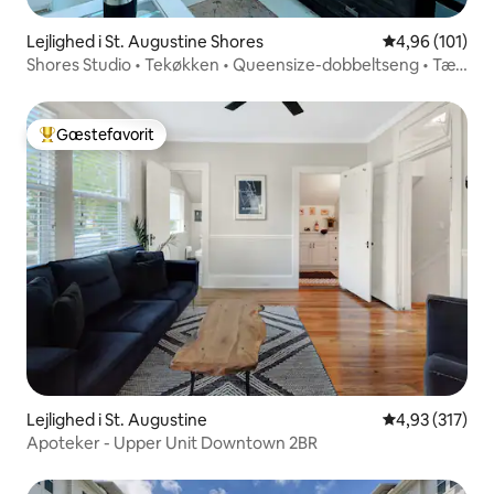
Lejlighed i St. Augustine Shores
4,96 ud af 5 i
4,96 (101)
Shores Studio • Tekøkken • Queensize-dobbeltseng • Tæt
på strande
Gæstefavorit
Bedste gæstefavorit
Lejlighed i St. Augustine
4,93 ud af 5 i
4,93 (317)
Apoteker - Upper Unit Downtown 2BR