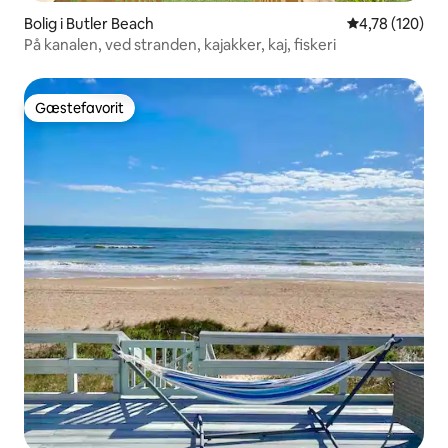
Bolig i Butler Beach
4,78 ud af 5 i
4,78 (120)
På kanalen, ved stranden, kajakker, kaj, fiskeri
Gæstefavorit
Gæstefavorit