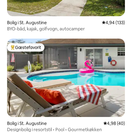
Bolig i St. Augustine
4,94 ud af 5 i
4,94 (133)
BYO-båd, kajak, golfvogn, autocamper
Gæstefavorit
Bedste gæstefavorit
Bolig i St. Augustine
4,98 ud af 5 
4,98 (40)
Designbolig i resortstil • Pool • Gourmetkøkken