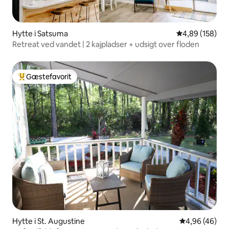
Hytte i Satsuma
4,89 ud af 5 i
4,89 (158)
Retreat ved vandet | 2 kajpladser + udsigt over floden
Gæstefavorit
Bedste gæstefavorit
Hytte i St. Augustine
4,96 ud af 5 
4,96 (46)