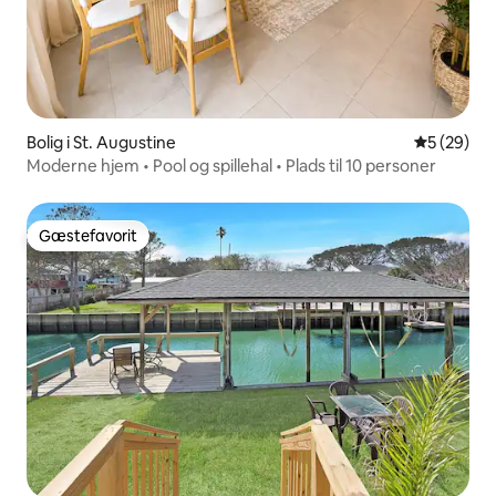
Bolig i St. Augustine
5 ud af 5 
5 (29)
Moderne hjem • Pool og spillehal • Plads til 10 personer
Gæstefavorit
Gæstefavorit