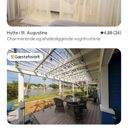
Hytte i St. Augustine
4,88 ud af 5 
4,88 (24)
Charmerende og afsidesliggende vognhusferie
Gæstefavorit
Bedste gæstefavorit