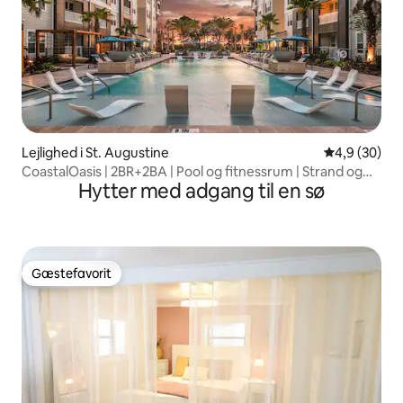
Lejlighed i St. Augustine
4,9 ud af 5 
4,9 (30)
CoastalOasis | 2BR+2BA | Pool og fitnessrum | Strand og
Hytter med adgang til en sø
centrum
Gæstefavorit
Gæstefavorit