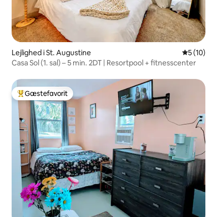
Lejlighed i St. Augustine
5 ud af 5 
5 (10)
Casa Sol (1. sal) – 5 min. 2DT | Resortpool + fitnesscenter
Gæstefavorit
Bedste gæstefavorit