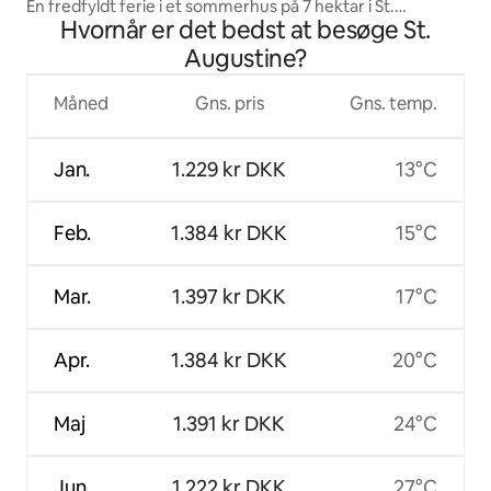
En fredfyldt ferie i et sommerhus på 7 hektar i St.
Hvornår er det bedst at besøge St.
Augustine
Augustine?
Måned
Gns. pris
Gns. temp.
Jan.
1.229 kr DKK
13°C
Feb.
1.384 kr DKK
15°C
Mar.
1.397 kr DKK
17°C
Apr.
1.384 kr DKK
20°C
Maj
1.391 kr DKK
24°C
Jun.
1.222 kr DKK
27°C