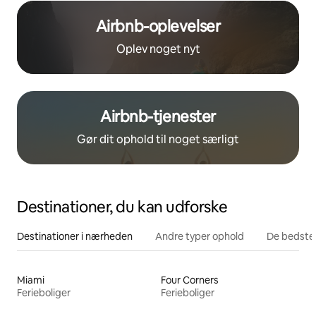
Airbnb-oplevelser
Oplev noget nyt
Airbnb-tjenester
Gør dit ophold til noget særligt
Destinationer, du kan udforske
Destinationer i nærheden
Andre typer ophold
De bedste
Miami
Four Corners
Ferieboliger
Ferieboliger