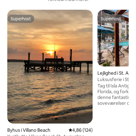
Superhost
Superhost
Superhost
Superhost
Lejlighed i St. Aug
Luksusferie i St. 
Tag til Isla Antigua
Florida, og forkæl 
denne fantastiske
soveværelser og t
Denne eksklusive b
designet med henbl
og tilbyder et ful
elegante opholdsr
Byhus i Villano Beach
4,86 ud af 5 i gennemsnitlig be
4,86 (124)
soveværelser. Nyd f