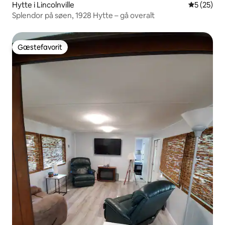
Hytte i Lincolnville
5 ud af 5 
5 (25)
Splendor på søen, 1928 Hytte – gå overalt
Gæstefavorit
Gæstefavorit