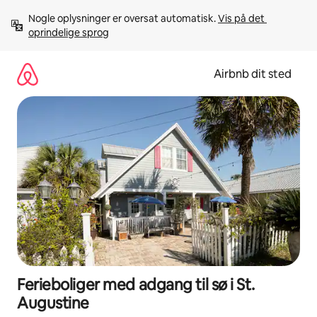
Gå
Nogle oplysninger er oversat automatisk. 
Vis på det 
videre
oprindelige sprog
til
indhold
Airbnb dit sted
Ferieboliger med adgang til sø i St.
Augustine