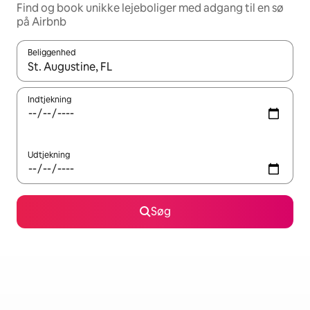
Find og book unikke lejeboliger med adgang til en sø
på Airbnb
Beliggenhed
Når resultaterne er tilgængelige, skal du navigere med piletaste
Indtjekning
Udtjekning
Søg