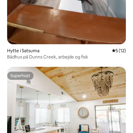
Hytte i Satsuma
5 ud af 5 
5 (12)
Bådhus på Dunns Creek, arbejde og fisk
Superhost
Superhost