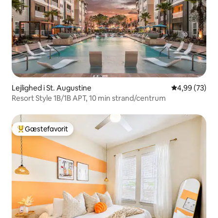
Lejlighed i St. Augustine
4,99 ud af 5 
4,99 (73)
Resort Style 1B/1B APT, 10 min strand/centrum
Gæstefavorit
Bedste gæstefavorit