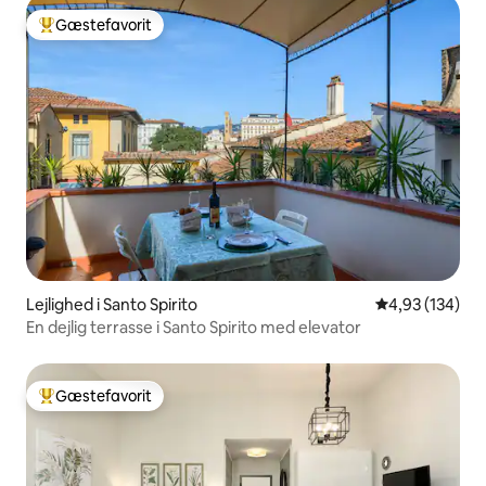
Gæstefavorit
Bedste gæstefavorit
Lejlighed i Santo Spirito
4,93 ud af 5 i
4,93 (134)
En dejlig terrasse i Santo Spirito med elevator
Gæstefavorit
Bedste gæstefavorit