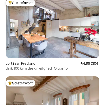
Gæstefavorit
Bedste gæstefavorit
Loft i San Frediano
4,99 ud af 5 i
4,99 (304)
Unik 100 kvm designlejlighed i Oltrarno
Gæstefavorit
Bedste gæstefavorit