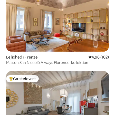
Lejlighed i Firenze
4,96 ud af 5 i
4,96 (102)
Maison San Niccolò Always Florence-kollektion
Gæstefavorit
Bedste gæstefavorit