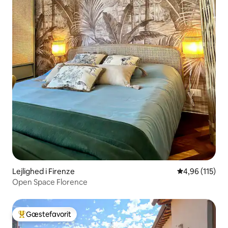
Lejlighed i Firenze
4,96 ud af 5 i
4,96 (115)
Open Space Florence
Gæstefavorit
Bedste gæstefavorit