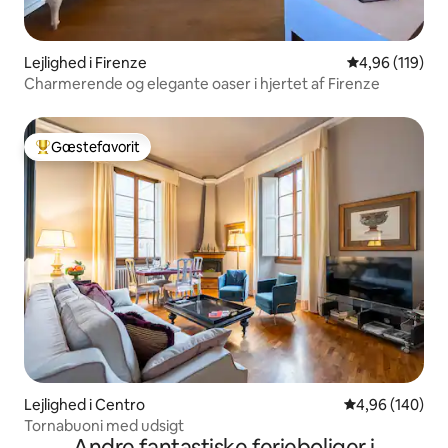
Lejlighed i Firenze
4,96 ud af 5 i
4,96 (119)
Charmerende og elegante oaser i hjertet af Firenze
Gæstefavorit
Bedste gæstefavorit
Lejlighed i Centro
4,96 ud af 5 i
4,96 (140)
Tornabuoni med udsigt
Andre fantastiske ferieboliger i