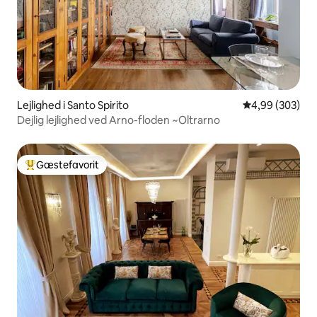
Lejlighed i Santo Spirito
4,99 ud af 5 i
4,99 (303)
Dejlig lejlighed ved Arno-floden ~Oltrarno
Gæstefavorit
Bedste gæstefavorit