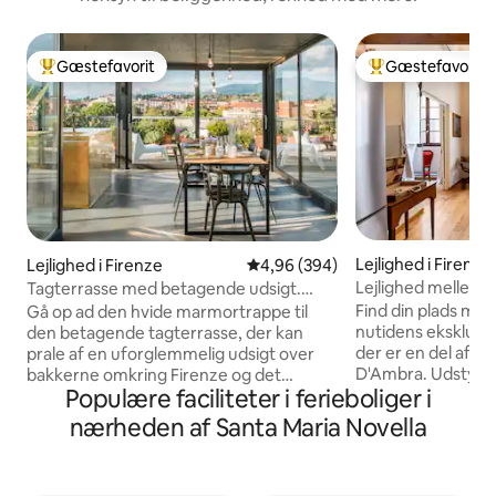
Gæstefavorit
Gæstefavorit
Bedste gæstefavorit
Bedste gæstefavo
Lejlighed i Firenze
Lejlighed i Firenze
4,96 ud af 5 i gennemsnitlig be
4,96 (394)
Lejlighed mellem h
Tagterrasse med betagende udsigt.
på domkirken
Kort gåtur til Duomo.
Find din plads me
Gå op ad den hvide marmortrappe til
nutidens eksklusivi
den betagende tagterrasse, der kan
der er en del af de
prale af en uforglemmelig udsigt over
D'Ambra. Udstyret
bakkerne omkring Firenze og det
Populære faciliteter i ferieboliger i
bekvemmeligheder
historiske centrum. Denne lejlighed er
høje lofter, der be
nyrenoveret og blander forskellige typer
nærheden af Santa Maria Novella
dekorationer og 
arkitektur og design. I lejligheden er der
raffineret inspira
masser af plads til din smarte
akustiske gardiner,
arbejdsstation: Internettet er hurtigt og