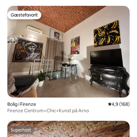
Gæstefavorit
Gæstefavorit
Bolig i Firenze
4,9 ud af 5 i
4,9 (168)
Firenze Centrum+Chic+Kunst på Arno
Superhost
Superhost