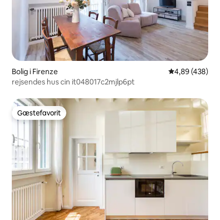
Bolig i Firenze
4,89 ud af 5 i
4,89 (438)
rejsendes hus cin it048017c2mjlp6pt
Gæstefavorit
Gæstefavorit