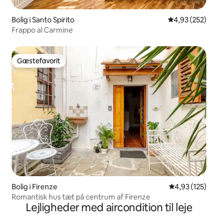
Bolig i Santo Spirito
4,93 ud af 5 i
4,93 (252)
Frappo al Carmine
Gæstefavorit
Gæstefavorit
Bolig i Firenze
4,93 ud af 5 i
4,93 (125)
Romantisk hus tæt på centrum af Firenze
Lejligheder med aircondition til leje