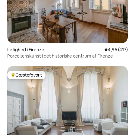
Lejlighed i Firenze
4,96 ud af 5 i
4,96 (417)
Porcelænskunst i det historiske centrum af Firenze
Gæstefavorit
Bedste gæstefavorit