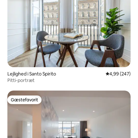
Lejlighed i Santo Spirito
4,99 ud af 5 i
4,99 (247)
Pitti-portræt
Gæstefavorit
Gæstefavorit