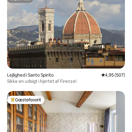
Superhost
Lejlighed i Santo Spirito
4,95 ud af 5 i
4,95 (507)
Sikke en udsigt i hjertet af Firenze!
Gæstefavorit
Bedste gæstefavorit