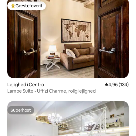
Gæstefavorit
Bedste gæstefavorit
Lejlighed i Centro
4,96 ud af 5 i
4,96 (134)
Lambe Suite • Uffizi Charme, rolig lejlighed
Superhost
Superhost