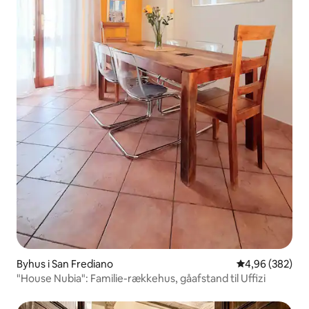
Byhus i San Frediano
4,96 ud af 5 i
4,96 (382)
"House Nubia": Familie-rækkehus, gåafstand til Uffizi