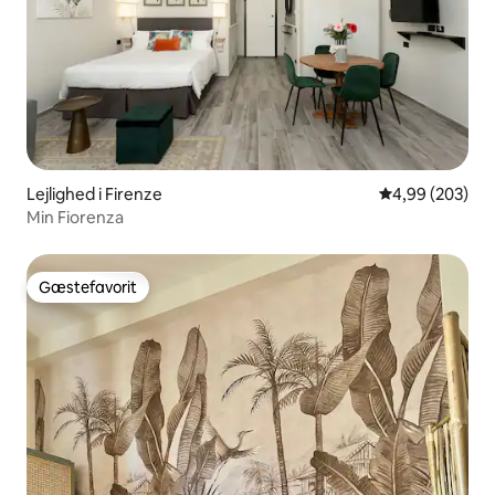
Lejlighed i Firenze
4,99 ud af 5 i
4,99 (203)
Min Fiorenza
Gæstefavorit
Gæstefavorit