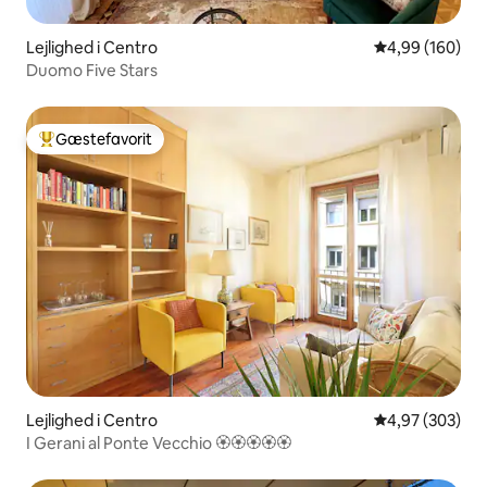
Lejlighed i Centro
4,99 ud af 5 i
4,99 (160)
Duomo Five Stars
Gæstefavorit
Bedste gæstefavorit
Lejlighed i Centro
4,97 ud af 5 i
4,97 (303)
I Gerani al Ponte Vecchio 🏵🏵🏵🏵🏵