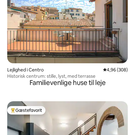
Lejlighed i Centro
4,96 ud af 5 i
4,96 (308)
Historisk centrum: stille, lyst, med terrasse
Familievenlige huse til leje
Gæstefavorit
Bedste gæstefavorit