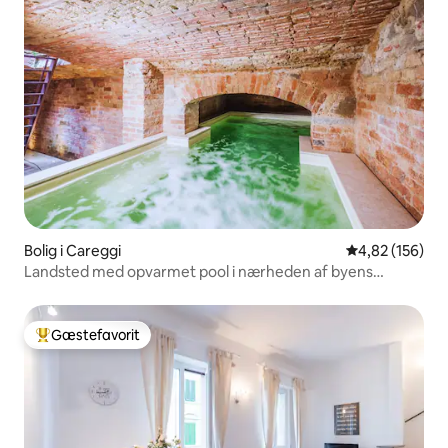
Bolig i Careggi
4,82 ud af 5 i
4,82 (156)
Landsted med opvarmet pool i nærheden af byens
centrum
Gæstefavorit
Bedste gæstefavorit