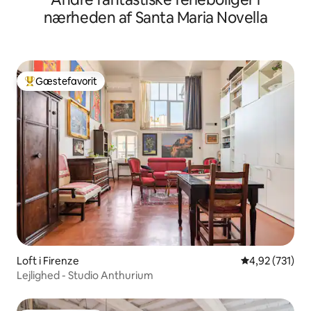
nærheden af Santa Maria Novella
Gæstefavorit
Bedste gæstefavorit
Loft i Firenze
4,92 ud af 5 i
4,92 (731)
Lejlighed - Studio Anthurium