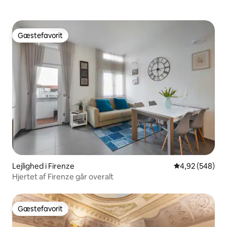
Gæstefavorit
Gæstefavorit
Lejlighed i Firenze
4,92 ud af 5 i
4,92 (548)
Hjertet af Firenze går overalt
Gæstefavorit
Gæstefavorit