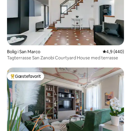
Bolig i San Marco
4,9 ud af 5 i
4,9 (440)
Tagterrasse San Zanobi Courtyard House med terrasse
Gæstefavorit
Bedste gæstefavorit