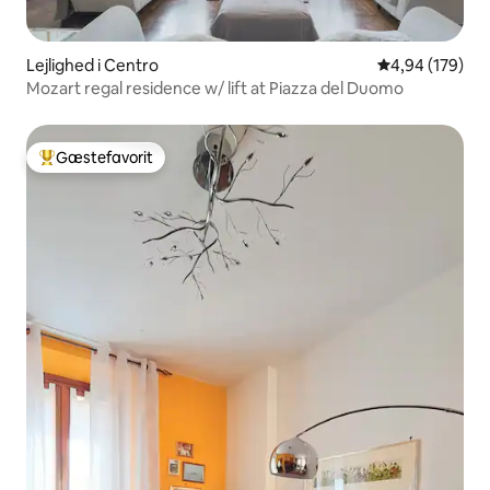
Lejlighed i Centro
4,94 ud af 5 i
4,94 (179)
Mozart regal residence w/ lift at Piazza del Duomo
Gæstefavorit
Bedste gæstefavorit