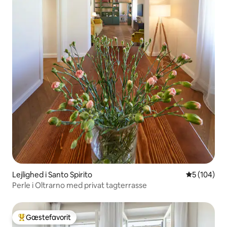
Lejlighed i Santo Spirito
5 ud af 5 i
5 (104)
Perle i Oltrarno med privat tagterrasse
Gæstefavorit
Bedste gæstefavorit