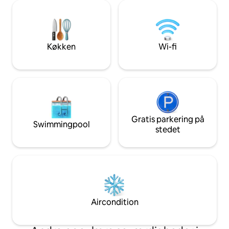
vinduerne for en 
pålideligt, tilgængeligt fra alle hjørner. Vi
Professionelle tje
er særligt omhyggelige med at
D'Epoca: professio
desinficere alle kritiske områder, især
privatliv, CCTV i 
desinficeres boligen ved hjælp af
og lagner desinfic
ozongeneratorer. Lejligheden er
Køkken
Wi-fi
Rummet er unikt p
nyindrettet med en meget speciel
og dekorerede lof
smag, der blander forskellige stilarter i
vinduer. Ejerne har
arkitekturen og designet. Det er en 2-
med fremragende s
etagers lejlighed på sidste sal i en
give maksimal komf
bygning fra midten af det 20.
kommer på arbejde
århundrede lige uden for det historiske
en historisk bygni
bycentrum: På første sal er der
maksimal bekvem
soveværelserne (en suite og et andet
Gratis parkering på
Swimmingpool
til dem, der rejse
soveværelse), badeværelset og et
stedet
(parketgulv, støj
garderobesrum. Suiten introduceres af
og privatliv). Alle rum i lejligheden er
et elegant opholdsområde med en
private Velkomstkommunikation via
separat industri i glas og jern, der
airbnb chat, e-mail
adskiller det fra det dobbelte
whatsapp Området omkring via de'
soveværelse med balkon og pejs. Det
Conti er meget e
andet soveværelse har et stort
fremragende butik
klædeskab med spejle, en fin sofa og to
Aircondition
og trendy barer. De
enkeltsenge, der kan placeres efter ens
Florens centrum:
vilje. Gennem en elegant hvid
togstationen er ind
marmortrappe har vi adgang til det helt