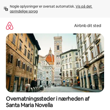
Gå
Nogle oplysninger er oversat automatisk. 
Vis på det 
videre
oprindelige sprog
til
indhold
Airbnb dit sted
Overnatningssteder i nærheden af
Santa Maria Novella