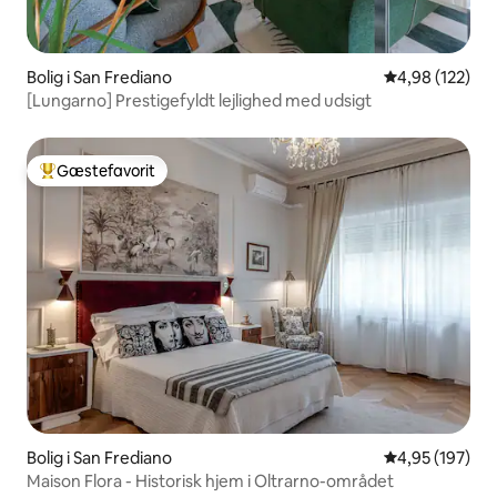
Bolig i San Frediano
4,98 ud af 5 i
4,98 (122)
[Lungarno] Prestigefyldt lejlighed med udsigt
Gæstefavorit
Bedste gæstefavorit
Bolig i San Frediano
4,95 ud af 5 i
4,95 (197)
Maison Flora - Historisk hjem i Oltrarno-området