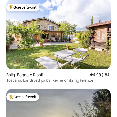
Gæstefavorit
Bedste gæstefavorit
Bolig i Bagno A Ripoli
4,99 ud af 5 i
4,99 (184)
Toscana. Landsted på bakkerne omkring Firenze
Gæstefavorit
Bedste gæstefavorit