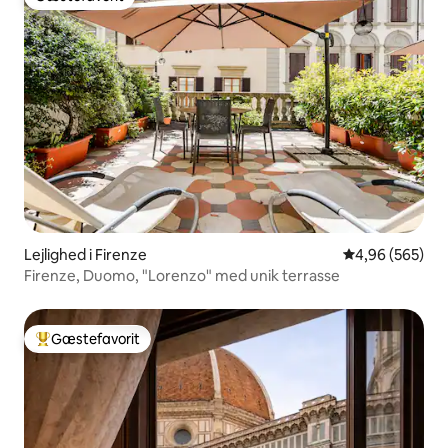
Gæstefavorit
Lejlighed i Firenze
4,96 ud af 5 i
4,96 (565)
Firenze, Duomo, "Lorenzo" med unik terrasse
Gæstefavorit
Bedste gæstefavorit