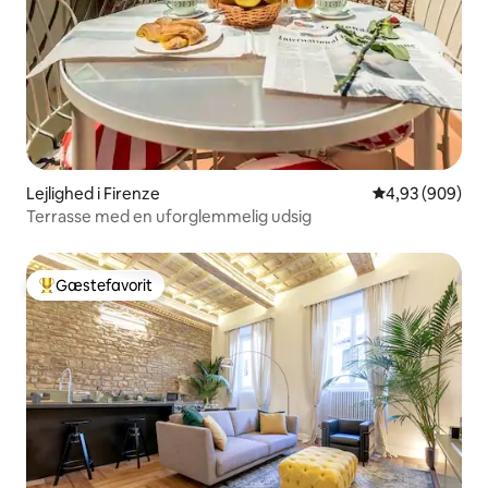
Lejlighed i Firenze
4,93 ud af 5 i
4,93 (909)
Terrasse med en uforglemmelig udsig
Gæstefavorit
Bedste gæstefavorit