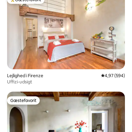
Bedste gæstefavorit
Lejlighed i Firenze
4,97 ud af 5 i
4,97 (594)
Uffizi-udsigt
Gæstefavorit
Gæstefavorit