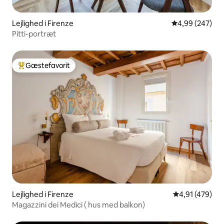
Lejlighed i Firenze
4,99 ud af 5 i
4,99 (247)
Pitti-portræt
Gæstefavorit
Bedste gæstefavorit
Lejlighed i Firenze
4,91 ud af 5 i
4,91 (479)
Magazzini dei Medici ( hus med balkon)