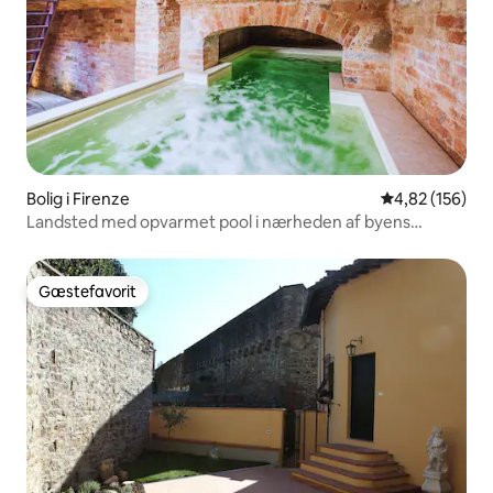
Bolig i Firenze
4,82 ud af 5 i
4,82 (156)
Landsted med opvarmet pool i nærheden af byens
centrum
Gæstefavorit
Gæstefavorit