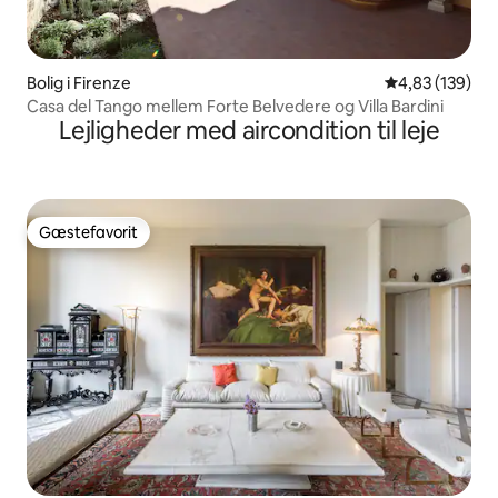
Bolig i Firenze
4,83 ud af 5 i
4,83 (139)
Casa del Tango mellem Forte Belvedere og Villa Bardini
Lejligheder med aircondition til leje
Gæstefavorit
Gæstefavorit