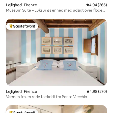
Lejlighed i Firenze
4,94 ud af 5 i
4,94 (366)
Museum Suite – Luksuriøs enhed med udsigt over floden
–
Gæstefavorit
Bedste gæstefavorit
Lejlighed i Firenze
4,98 ud af 5 i
4,98 (270)
Varmen fra en rede to skridt fra Ponte Vecchio
Gæstefavorit