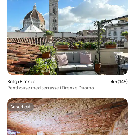
Bolig i Firenze
5 ud af 5 i
5 (145)
Penthouse med terrasse i Firenze Duomo
Superhost
Superhost