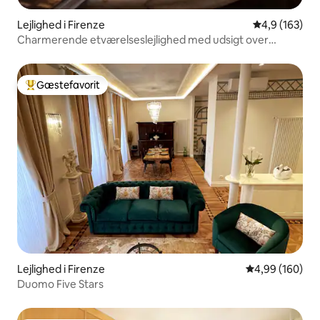
Lejlighed i Firenze
4,9 ud af 5 i
4,9 (163)
Charmerende etværelseslejlighed med udsigt over
Duomo – i hjertet af Firenze
Gæstefavorit
Bedste gæstefavorit
Lejlighed i Firenze
4,99 ud af 5 i
4,99 (160)
Duomo Five Stars