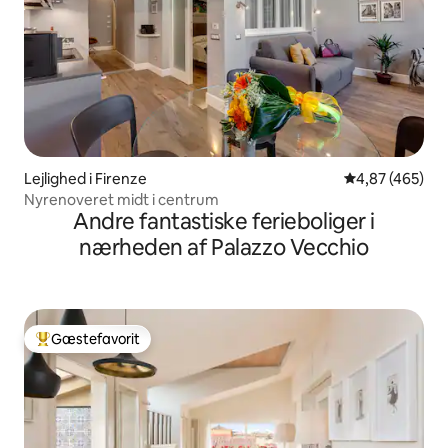
Lejlighed i Firenze
4,87 ud af 5 i
4,87 (465)
Nyrenoveret midt i centrum
Andre fantastiske ferieboliger i
nærheden af Palazzo Vecchio
Gæstefavorit
Bedste gæstefavorit