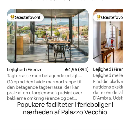
Gæstefavorit
Gæstefavorit
Bedste gæstefavorit
Bedste gæstefavo
Lejlighed i Firenze
Lejlighed i Firenze
4,96 ud af 5 i gennemsnitlig be
4,96 (394)
Lejlighed mellem h
Tagterrasse med betagende udsigt.
på domkirken
Kort gåtur til Duomo.
Find din plads me
Gå op ad den hvide marmortrappe til
nutidens eksklusivi
den betagende tagterrasse, der kan
der er en del af de
prale af en uforglemmelig udsigt over
D'Ambra. Udstyret
bakkerne omkring Firenze og det
Populære faciliteter i ferieboliger i
bekvemmeligheder
historiske centrum. Denne lejlighed er
høje lofter, der be
nyrenoveret og blander forskellige typer
nærheden af Palazzo Vecchio
dekorationer og 
arkitektur og design. I lejligheden er der
raffineret inspira
masser af plads til din smarte
akustiske gardiner,
arbejdsstation: Internettet er hurtigt og