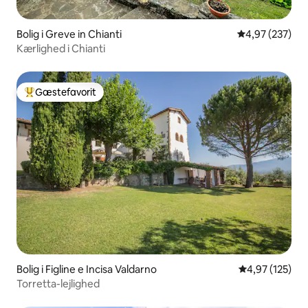
Bolig i Greve in Chianti
4,97 ud af 5 i
4,97 (237)
Kærlighed i Chianti
Gæstefavorit
Bedste gæstefavorit
Bolig i Figline e Incisa Valdarno
4,97 ud af 5 i
4,97 (125)
Torretta-lejlighed