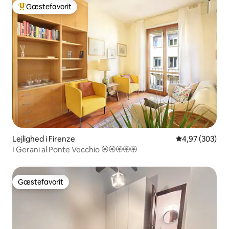
Gæstefavorit
Bedste gæstefavorit
Lejlighed i Firenze
4,97 ud af 5 i
4,97 (303)
I Gerani al Ponte Vecchio 🏵🏵🏵🏵🏵
Gæstefavorit
Gæstefavorit