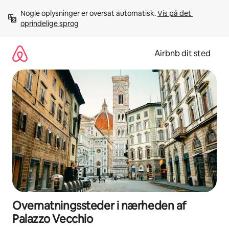
Gå
Nogle oplysninger er oversat automatisk. 
Vis på det 
videre
oprindelige sprog
til
indhold
Airbnb dit sted
Overnatningssteder i nærheden af
Palazzo Vecchio