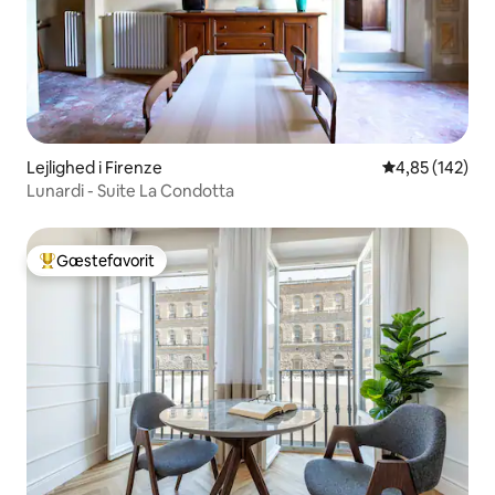
Lejlighed i Firenze
4,85 ud af 5 i
4,85 (142)
Lunardi - Suite La Condotta
Gæstefavorit
Bedste gæstefavorit