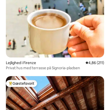
Lejlighed i Firenze
4,86 ud af 5 i
4,86 (211)
Privat hus med terrasse på Signoria-pladsen
Gæstefavorit
Bedste gæstefavorit