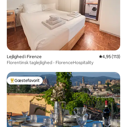
Lejlighed i Firenze
4,95 ud af 5 i
4,95 (113)
Florentinsk taglejlighed - FlorenceHospitality
Gæstefavorit
Bedste gæstefavorit