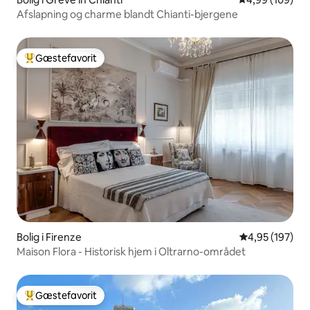
Afslapning og charme blandt Chianti-bjergene
Gæstefavorit
Bedste gæstefavorit
Bolig i Firenze
4,95 ud af 5 i
4,95 (197)
Maison Flora - Historisk hjem i Oltrarno-området
Gæstefavorit
Bedste gæstefavorit