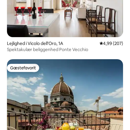
Lejlighed i Vicolo dell'Oro, 1A
4,99 ud af 5 i
4,99 (207)
Spektakulær beliggenhed Ponte Vecchio
Gæstefavorit
Gæstefavorit