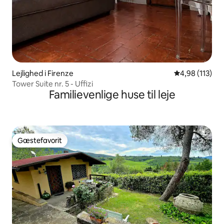
Lejlighed i Firenze
4,98 ud af 5 i
4,98 (113)
Tower Suite nr. 5 - Uffizi
Familievenlige huse til leje
Gæstefavorit
Gæstefavorit