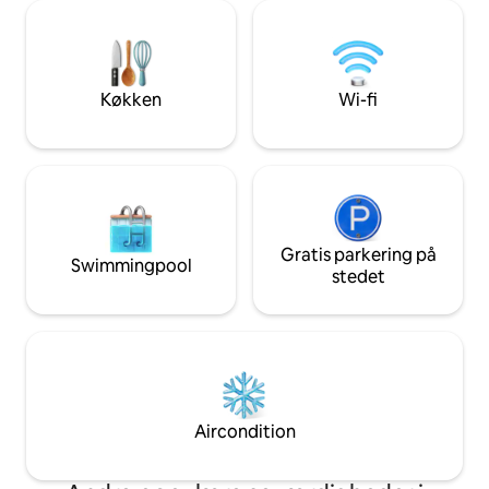
vinduerne for en 
pålideligt, tilgængeligt fra alle hjørner. Vi
Professionelle tje
er særligt omhyggelige med at
D'Epoca: professio
desinficere alle kritiske områder, især
privatliv, CCTV i 
desinficeres boligen ved hjælp af
og lagner desinfic
ozongeneratorer. Lejligheden er
Køkken
Wi-fi
Rummet er unikt p
nyindrettet med en meget speciel
og dekorerede lof
smag, der blander forskellige stilarter i
vinduer. Ejerne har
arkitekturen og designet. Det er en 2-
med fremragende s
etagers lejlighed på sidste sal i en
give maksimal komf
bygning fra midten af det 20.
kommer på arbejde
århundrede lige uden for det historiske
en historisk bygni
bycentrum: På første sal er der
maksimal bekvem
soveværelserne (en suite og et andet
Gratis parkering på
Swimmingpool
til dem, der rejse
soveværelse), badeværelset og et
stedet
(parketgulv, støj
garderobesrum. Suiten introduceres af
og privatliv). Alle rum i lejligheden er
et elegant opholdsområde med en
private Velkomstkommunikation via
separat industri i glas og jern, der
airbnb chat, e-mail
adskiller det fra det dobbelte
whatsapp Området omkring via de'
soveværelse med balkon og pejs. Det
Conti er meget e
andet soveværelse har et stort
fremragende butik
klædeskab med spejle, en fin sofa og to
Aircondition
og trendy barer. De
enkeltsenge, der kan placeres efter ens
Florens centrum:
vilje. Gennem en elegant hvid
togstationen er ind
marmortrappe har vi adgang til det helt