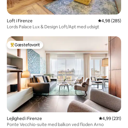
Loft i Firenze
4,98 ud af 5 i
4,98 (285)
Lords Palace Lux & Design Loft/Apt med udsigt
Gæstefavorit
Bedste gæstefavorit
Lejlighed i Firenze
4,99 ud af 5 i
4,99 (231)
Ponte Vecchio-suite med balkon ved floden Arno