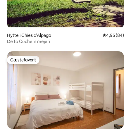
Hytte i Chies d'Alpago
4,95 ud af 5 
4,95 (84)
De to Cuchers mejeri
Gæstefavorit
Gæstefavorit