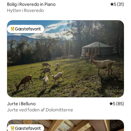
Bolig i Roveredo in Piano
5 ud af 5 
5 (31)
Hytten i Roveredo
Gæstefavorit
Bedste gæstefavorit
Jurte i Belluno
5 ud af 5 
5 (85)
Jurte ved foden af Dolomitterne
Gæstefavorit
Bedste gæstefavorit