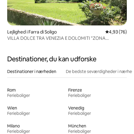
Lejlighed i Farra di Soligo
4,93 ud af 5 
4,93 (76)
VILLA DOLCE TRA VENEZIA E DOLOMITI "ZONA
PROSECCO"
Destinationer, du kan udforske
Destinationer i nærheden
De bedste seværdigheder i nærhe
Rom
Firenze
Ferieboliger
Ferieboliger
Wien
Venedig
Ferieboliger
Ferieboliger
Milano
München
Ferieboliger
Ferieboliger