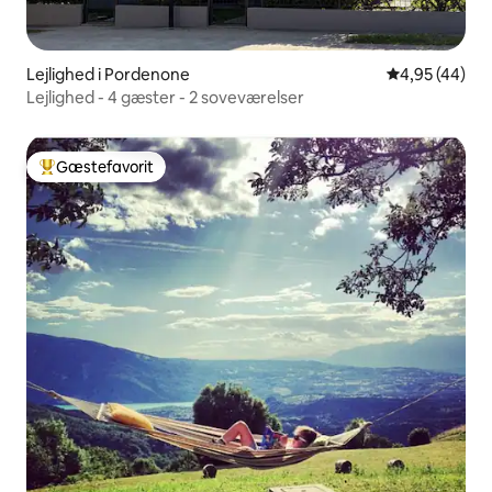
Lejlighed i Pordenone
4,95 ud af 5 
4,95 (44)
Lejlighed - 4 gæster - 2 soveværelser
Gæstefavorit
Bedste gæstefavorit