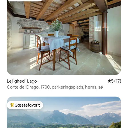
Lejlighed i Lago
5 ud af 5 
5 (17)
Corte del Drago, 1700, parkeringsplads, hems, sø
Gæstefavorit
Bedste gæstefavorit