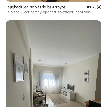
Lejlighed i San Nicolás de los Arroyos
4,75 ud af 5
4,75 (4)
Le blanc – Stor helt ny lejlighed i to etager i centrum