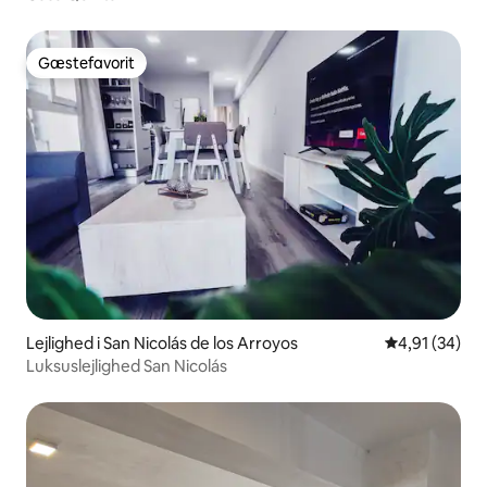
Gæstefavorit
Gæstefavorit
Lejlighed i San Nicolás de los Arroyos
4,91 ud af 5 
4,91 (34)
Luksuslejlighed San Nicolás