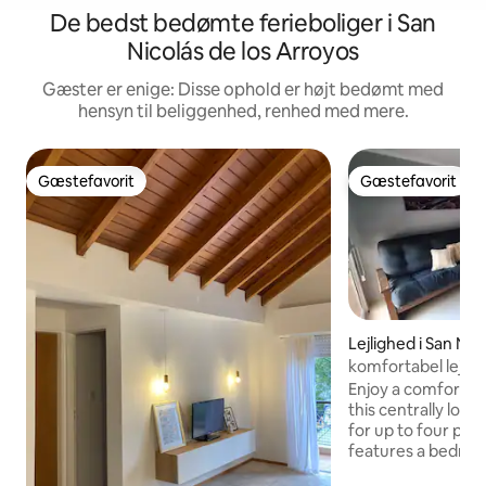
De bedst bedømte ferieboliger i San
Nicolás de los Arroyos
Gæster er enige: Disse ophold er højt bedømt med
hensyn til beliggenhed, renhed med mere.
Gæstefavorit
Gæstefavorit
Gæstefavorit
Gæstefavorit
Lejlighed i San Nic
Arroyos
komfortabel lejli
plads til 4 persone
Enjoy a comfortabl
this centrally loca
for up to four peo
features a bedroo
and a living room w