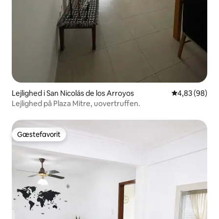
Lejlighed i San Nicolás de los Arroyos
4,83 ud af 5 
4,83 (98)
Lejlighed på Plaza Mitre, uovertruffen.
Gæstefavorit
Gæstefavorit