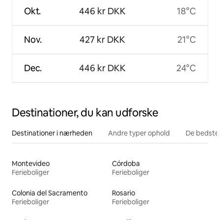
Okt.
446 kr DKK
18°C
Nov.
427 kr DKK
21°C
Dec.
446 kr DKK
24°C
Destinationer, du kan udforske
Destinationer i nærheden
Andre typer ophold
De bedste
Montevideo
Córdoba
Ferieboliger
Ferieboliger
Colonia del Sacramento
Rosario
Ferieboliger
Ferieboliger