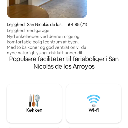
perfect for couples
trips. The apartment is bright and
functional, with a 
dining area, full 
Everything is desi
Lejlighed i San Nicolás de los
4,85 ud af 5 i gennemsnitlig 
4,85 (71)
practical and com
Arroyos
Lejlighed med garage
for a few days or a 
Nyd enkelheden ved denne rolige og
komfortable bolig i centrum af byen.
Med to balkoner og god ventilation vil du
nyde naturligt lys og frisk luft under dit
Populære faciliteter til ferieboliger i San
ophold. Den er bekvemt placeret
halvvejs mellem en blok og en halv blok
Nicolás de los Arroyos
fra Carrefour supermarkedet og
omgivet af flere forretninger, såsom
kiosker, isbutik, bageri, ypf, butikker,
dyrlæge og meget mere. Gå ikke glip af
muligheden for at bo i denne lejlighed,
der er godt beliggende og omgivet af
serviceydelser
Køkken
Wi-fi