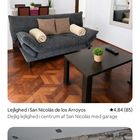
Lejlighed i San Nicolás de los Arroyos
4,84 ud af 5 
4,84 (85)
Dejlig lejlighed i centrum af San Nicolás med garage