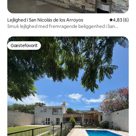
Lejlighed i San Nicolás de los Arroyos
4,83 ud af 5
4,83 (6)
Smuk lejlighed med fremragende beliggenhed i San
Nicolas
Gæstefavorit
Gæstefavorit