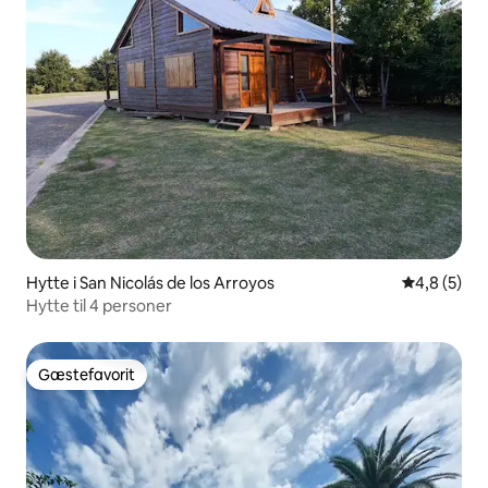
Hytte i San Nicolás de los Arroyos
4,8 ud af 5
4,8 (5)
Hytte til 4 personer
Gæstefavorit
Gæstefavorit