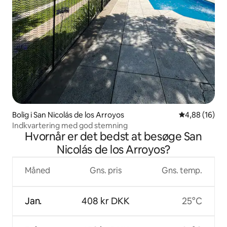
Bolig i San Nicolás de los Arroyos
4,88 ud af 5 
4,88 (16)
Indkvartering med god stemning
Hvornår er det bedst at besøge San
Nicolás de los Arroyos?
Måned
Gns. pris
Gns. temp.
Jan.
408 kr DKK
25°C