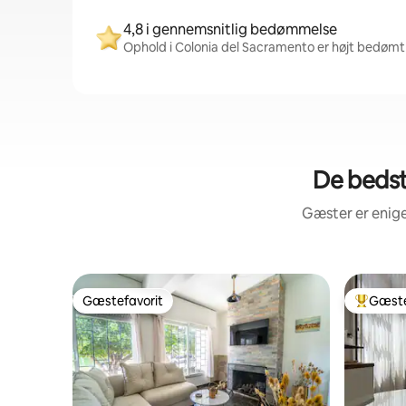
4,8 i gennemsnitlig bedømmelse
Ophold i Colonia del Sacramento er højt bedømt 
De bedst
Gæster er enige
Gæstefavorit
Gæste
Gæstefavorit
Bedste 