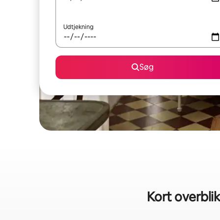
Udtjekning
Søg
Kort overbli