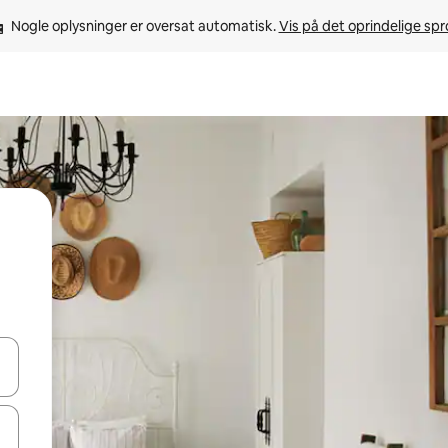
Nogle oplysninger er oversat automatisk. 
Vis på det oprindelige sp
 med piletasterne op og ned eller se mere ved at trykke eller stryge.