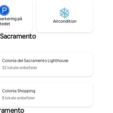
ehøver for
ombinerer
Ikke
parkering på
Aircondition
tedet
l Sacramento
Colonia del Sacramento Lighthouse
32 lokale anbefaler
Colonia Shopping
8 lokale anbefaler
acramento