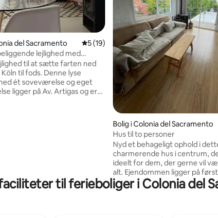
snitlig bedømmelse, 61 omtaler
olonia del Sacramento
5 ud af 5 i gennemsnitlig bedømmelse, 1
5 (19)
beliggende lejlighed med
vn
ejlighed til at sætte farten ned
Köln til fods. Denne lyse
 med ét soveværelse og eget
se ligger på Av. Artigas og er
il par eller rejsende, der sætter
gte komfort og hvile. Den har
ovn med en ovn til køligere
Bolig i Colonia del Sacramento
hyggelig stue/spisestue, et
Hus til to personer
lse med en dobbeltseng,
Nyd et behageligt ophold i dett
ion og behageligt sengetøj.
charmerende hus i centrum, de
 du gå til den historiske
ideelt for dem, der gerne vil v
 promenaden, caféer,
alt. Ejendommen ligger på førs
ter og havnen.
aciliteter til ferieboliger i Colonia del
adgang via trapper og tilbyder e
hyggeligt sted, der er perfekt ti
af efter en dag med sightseeing
arbejde. Huset er indrettet til t