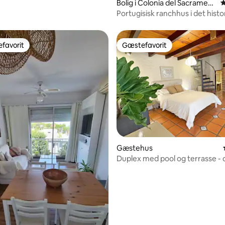
Bolig i Colonia del Sacrament
4
o
Portugisisk ranchhus i det histo
kvarter
favorit
Gæstefavorit
gæstefavorit
Gæstefavorit
Gæstehus
Duplex med pool og terrasse - 
fred