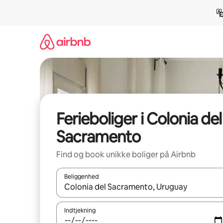
Gå
videre
til
indhold
Ferieboliger i Colonia del
Sacramento
Find og book unikke boliger på Airbnb
Beliggenhed
Når resultaterne er tilgængelige, skal du navigere
Indtjekning