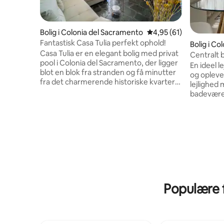
Bolig i Colonia del Sacramento
4,95 ud af 5 i gennem
4,95 (61)
Fantastisk Casa Tulia perfekt ophold!
Bolig i C
Casa Tulia er en elegant bolig med privat
Centralt 
pool i Colonia del Sacramento, der ligger
brændeo
En ideel l
blot en blok fra stranden og få minutter
og opleve 
fra det charmerende historiske kvarter
lejlighed
og den ikoniske Plaza de Toros. Det er
badeværel
omgivet af natur og tilbyder lyse,
designet t
rummelige interiører, en smuk have og
pris på æ
komforten af et boutique-hotel med
en brænde
privatlivet i et eksklusivt hjem. Med 3
dage, en 
soveværelser og 2,5 badeværelser er det
sovevære
det perfekte tilflugtssted for familier
aircondit
eller grupper, der søger et unikt ophold i
Herfra kan
nærheden af Río de la Plata.
bymidte,
restauran
Populære f