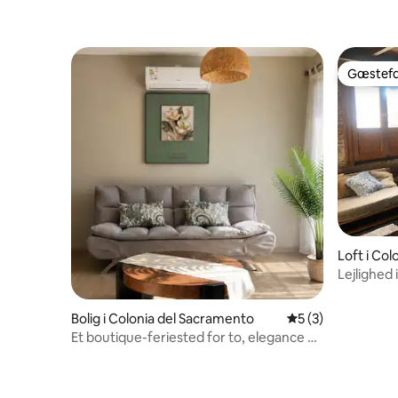
Gæstefa
Gæstefa
Loft i Co
Lejlighed
Bolig i Colonia del Sacramento
5 ud af 5 i genne
5 (3)
Et boutique-feriested for to, elegance og
komfort