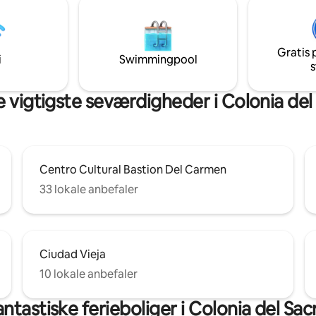
personer og har alt, hvad du b
et behageligt ophold, og det k
funktionalitet og varme i alle rum. 
egnet til kæledyr
Gratis 
i
Swimmingpool
s
e vigtigste seværdigheder i Colonia de
Centro Cultural Bastion Del Carmen
33 lokale anbefaler
Ciudad Vieja
10 lokale anbefaler
ntastiske ferieboliger i Colonia del S