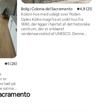
charmeren
meter fr
Bolig i Colonia del Sacramento
4,9 ud af 5 i genne
4,9 (21)
tjenester
Koloni-hus med udsigt over floden
caféer, 
Oplev Kölns magi fra et unikt hus fra
9 omtaler
butikker
1690, der ligger i hjertet af det historiske
Boligen e
centrum, der er erklæret
elegant.
verdensarvssted af UNESCO. Denne
ejendom med århundreders historie
kombinerer det gamle med moderne
komfort: originale stenvægge, gamle
kalkholdige gulve og omhyggelig
indretning. Huset har direkte adgang til
floden, ideel til at nyde solnedgangen.
5 ud af 5 i gennemsnitlig bedømmelse, 26 omtaler
5 (26)
Beliggenheden, der er få skridt fra de
vigtigste seværdigheder, garanterer ro.
e
r er
ære tæt på
te sal med
 Sacramento
t lyst,
l at slappe
 eller
o