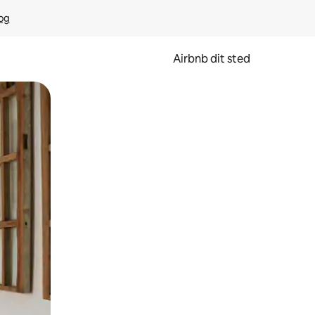
rog
Airbnb dit sted