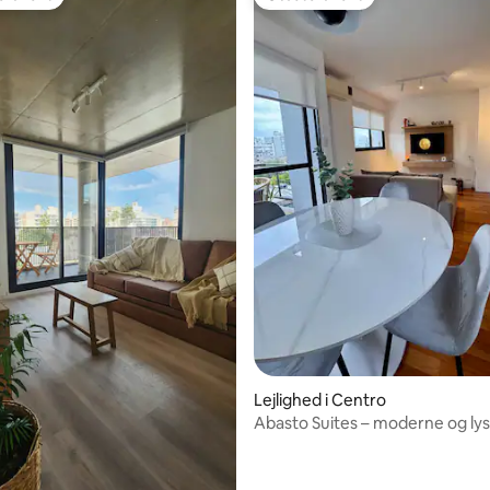
gæstefavorit
Gæstefavorit
snitlig bedømmelse, 42 omtaler
Lejlighed i Centro
Abasto Suites – moderne og lys 