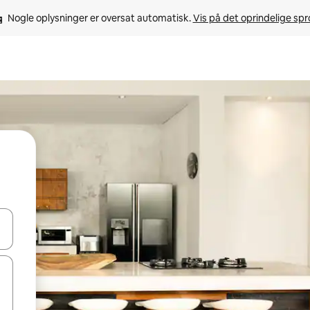
Nogle oplysninger er oversat automatisk. 
Vis på det oprindelige sp
 med piletasterne op og ned eller se mere ved at trykke eller stryge.