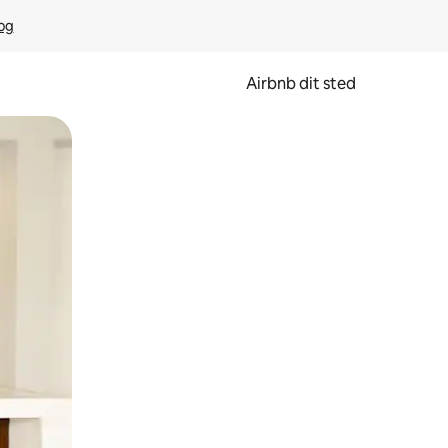
rog
Airbnb dit sted