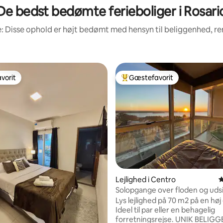
De bedst bedømte ferieboliger i Rosari
: Disse ophold er højt bedømt med hensyn til beliggenhed, 
vorit
Gæstefavorit
vorit
Bedste gæstefavorit
nitlig bedømmelse, 206 omtaler
Lejlighed i Centro
4
Solopgange over floden og udsig
monumentet
Lys lejlighed på 70 m2 på en høj
Ideel til par eller en behagelig
forretningsrejse. UNIK BELIGGENHED