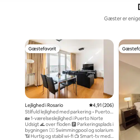
Gæster er enige
Gæstefavorit
Gæstefa
Gæstefavorit
Gæstefa
Lejlighed i Rosario
4,91 ud af 5 i gennems
4,91 (206)
Stilfuld lejlighed med parkering • Puerto
Norte
🏡 1-værelseslejlighed i Puerto Norte
Udsigt 🌊 over floden 🅿 Parkeringsplads i
bygningen 🏊‍♂️ Swimmingpool og solarium
📶 Hurtig og stabil wi-fi 📺 Smart-tv med