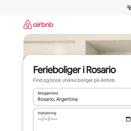
Gå
videre
til
indhold
Ferieboliger i Rosario
Find og book unikke boliger på Airbnb
Beliggenhed
Når resultaterne er tilgængelige, skal du navigere
Indtjekning