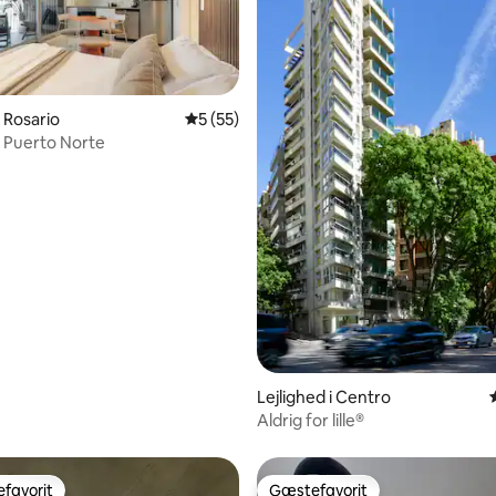
i Rosario
5 ud af 5 i gennemsnitlig bedømmelse, 5
5 (55)
i Puerto Norte
snitlig bedømmelse, 99 omtaler
Lejlighed i Centro
Aldrig for lille®
favorit
Gæstefavorit