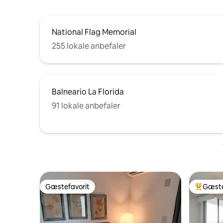
National Flag Memorial
255 lokale anbefaler
Balneario La Florida
91 lokale anbefaler
Gæstefavorit
Gæste
Gæstefavorit
Bedste 