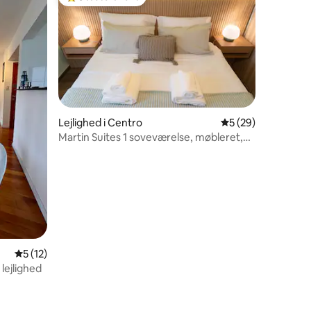
Bedste gæstefavorit
Lejlighed i Centro
5 ud af 5 i gennem
5 (29)
Martin Suites 1 soveværelse, møbleret,
Barrio Martin
5 ud af 5 i gennemsnitlig bedømmelse, 12 omtaler
5 (12)
lejlighed