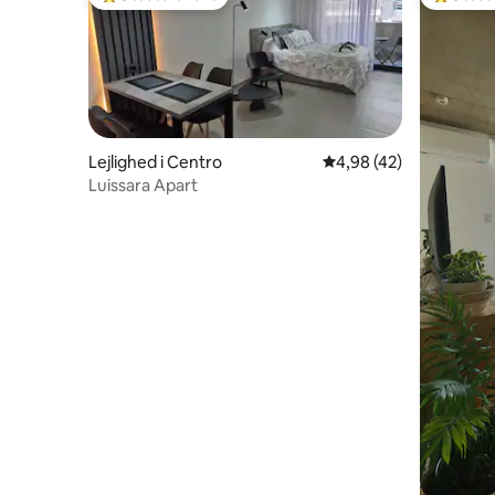
Bedste gæstefavorit
Bedste 
Lejlighed i Centro
4,98 ud af 5 i gennem
4,98 (42)
Luissara Apart