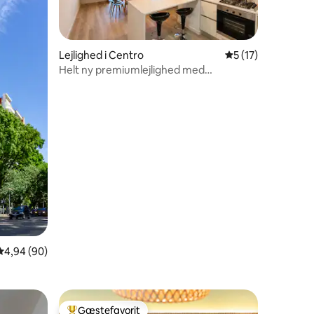
Lejlighed i Centro
5 ud af 5 i genne
5 (17)
Helt ny premiumlejlighed med
5 omtaler
fremragende beliggenhed
4,94 ud af 5 i gennemsnitlig bedømmelse, 90 omtaler
4,94 (90)
Gæstefavorit