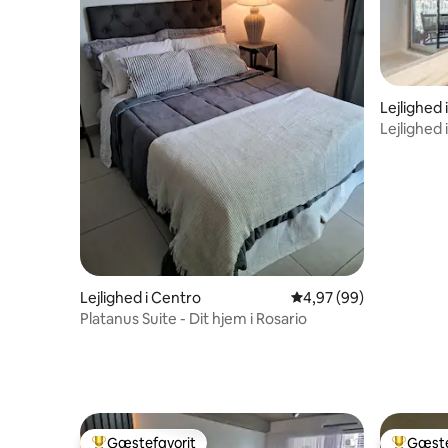
Lejlighed 
Lejlighed 
Lejlighed i Centro
4,97 ud af 5 i gennem
4,97 (99)
Platanus Suite - Dit hjem i Rosario
Gæstefavorit
Gæste