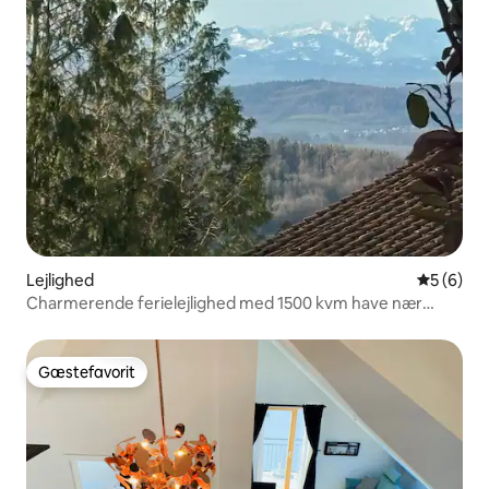
Lejlighed
5 ud af 5
5 (6)
Charmerende ferielejlighed med 1500 kvm have nær
Bodensøen
Gæstefavorit
Gæstefavorit