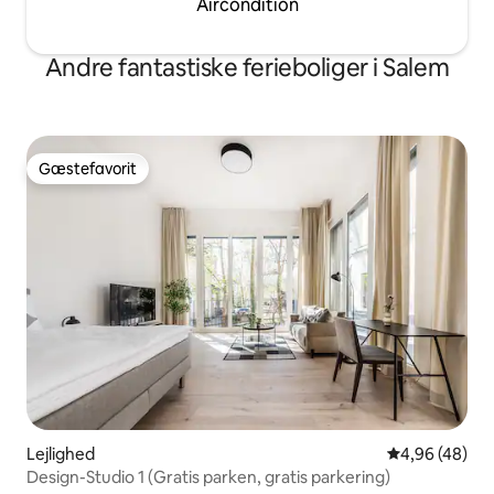
Aircondition
Andre fantastiske ferieboliger i Salem
Gæstefavorit
Gæstefavorit
Lejlighed
4,96 ud af 5 
4,96 (48)
Design-Studio 1 (Gratis parken, gratis parkering)