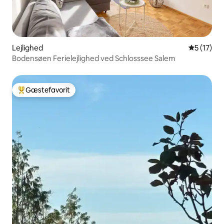
Lejlighed
5 ud af 5 
5 (17)
Bodensøen Ferielejlighed ved Schlosssee Salem
Gæstefavorit
Bedste gæstefavorit