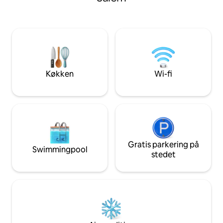
Weildorf. Ferielej
Direkte ved siden af huset er der en 11
Wüpping 1 ligger i
km lang naturstrand, der går helt til
ideelle bolig til en
Wallhausen. Lejligheden er stilfuld,
Ejendommen på 50 
komfortabel og højt kvalitativt udstyret
et fuldt udstyret 
og ligger direkte ved søen. Rediger
og 1 badeværelse
2 personer.
Køkken
Wi-fi
Gratis parkering på
Swimmingpool
stedet