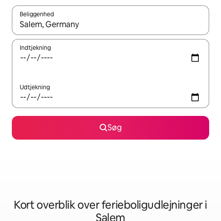
Beliggenhed
Når resultaterne er tilgængelige, skal du navigere med piletaste
Indtjekning
Udtjekning
Søg
Kort overblik over ferieboligudlejninger i
Salem