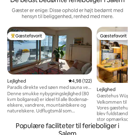
Gæster er enige: Disse ophold er højt bedømt med
hensyn til beliggenhed, renhed med mere.
Gæstefavorit
Gæstefavorit
Bedste gæstefavorit
Gæstefavorit
Lejlighed
4,98 ud af 5 i gennemsnitlig be
4,98 (122)
Paradis direkte ved søen med sauna ved
Lejlighed
vandet
Denne smukke nybygningslejlighed (80
Gæstehus Wüppin
kvm boligareal) er ideel til alle Bodensø-
Velkommen til Wü
elskere, vandrere, mountainbikere og
Vores gæstehus går
naturelskere. Udflugtsmål som
blev fuldstændig 
Marienschlucht, øen Mainau og
stor opmærksomhe
Konstanz ligger i umiddelbar nærhed.
Populære faciliteter til ferieboliger i
finder os på en roli
Bodman ligger ved Überlinger See og
beliggenhed, omgiv
Salem
tilbyder et par gode restauranter.