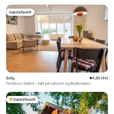
Gæstefavorit
Gæstefavorit
Bolig
4,86 ud af 5 
4,86 (44)
Feriehus i Salem – tæt på naturen og Bodensøen
Gæstefavorit
Bedste gæstefavorit