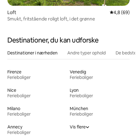
Loft
4,8 ud af 5 
4,8 (69)
Smukt, fritstående roligt loft, i det grønne
Destinationer, du kan udforske
Destinationer i nærheden
Andre typer ophold
De bedste
Firenze
Venedig
Ferieboliger
Ferieboliger
Nice
Lyon
Ferieboliger
Ferieboliger
Milano
München
Ferieboliger
Ferieboliger
Annecy
Vis flere
Ferieboliger