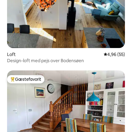
Loft
4,96 ud af 5 
4,96 (55)
Design-loft med pejs over Bodensøen
Gæstefavorit
Bedste gæstefavorit