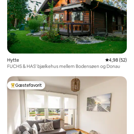
Hytte
4,98 ud af 5 
4,98 (52)
FUCHS & HAS' bjælkehus mellem Bodensøen og Donau
Gæstefavorit
Bedste gæstefavorit