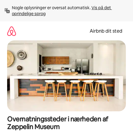
Gå
Nogle oplysninger er oversat automatisk. 
Vis på det 
videre
oprindelige sprog
til
indhold
Airbnb dit sted
Overnatningssteder i nærheden af
Zeppelin Museum