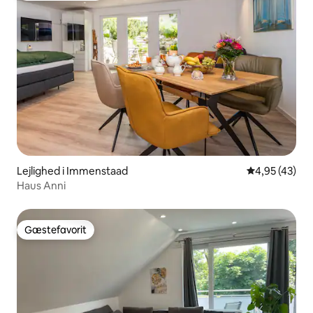
Lejlighed i Immenstaad
4,95 ud af 5 
4,95 (43)
Haus Anni
Gæstefavorit
Gæstefavorit