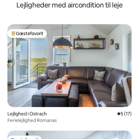
Lejligheder med aircondition til leje
Gæstefavorit
Bedste gæstefavorit
Lejlighed i Ostrach
5 ud af 5 
5 (17)
Ferielejlighed Romanas