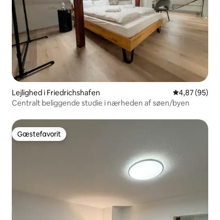
Lejlighed i Friedrichshafen
4,87 ud af 5 
4,87 (95)
Centralt beliggende studie i nærheden af søen/byen
Gæstefavorit
Gæstefavorit