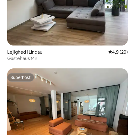
Lejlighed i Lindau
4,9 ud af 5 
4,9 (20)
Gästehaus Miri
Superhost
Superhost