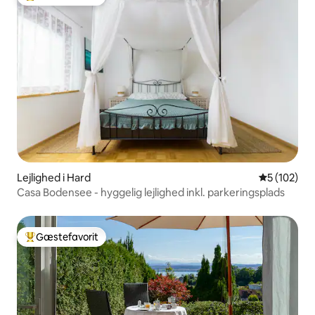
Bedste gæstefavorit
Lejlighed i Hard
5 ud af 5 i
5 (102)
Casa Bodensee - hyggelig lejlighed inkl. parkeringsplads
Gæstefavorit
Bedste gæstefavorit