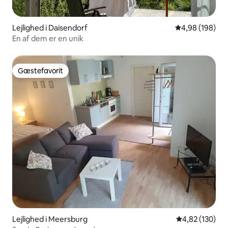
Lejlighed i Daisendorf
4,98 ud af 5 i
4,98 (198)
En af dem er en unik
Gæstefavorit
Gæstefavorit
Lejlighed i Meersburg
4,82 ud af 5 i
4,82 (130)