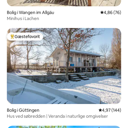
Bolig i Wangen im Allgäu
4,86 ud af 5 
4,86 (76)
Minihus i Lachen
Gæstefavorit
Bedste gæstefavorit
Bolig i Güttingen
4,97 ud af 5 i
4,97 (144)
Hus ved søbredden | Veranda i naturlige omgivelser