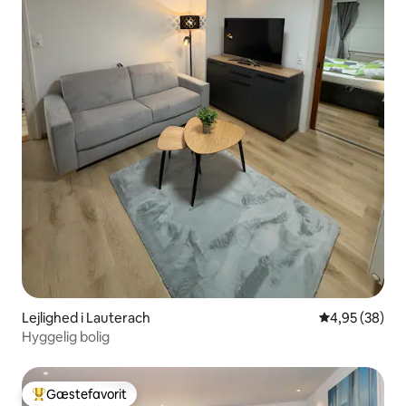
Lejlighed i Lauterach
4,95 ud af 5 
4,95 (38)
Hyggelig bolig
Gæstefavorit
Bedste gæstefavorit