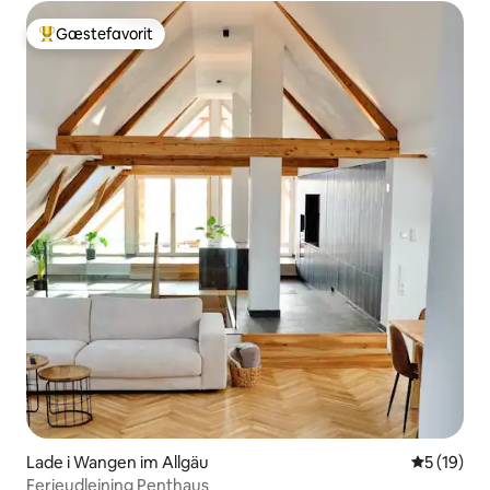
Gæstefavorit
Bedste gæstefavorit
Lade i Wangen im Allgäu
5 ud af 5 
5 (19)
Ferieudlejning Penthaus