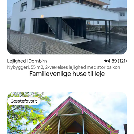
Lejlighed i Dornbirn
4,89 ud af 5 i
4,89 (121)
Nybyggeri, 55 m2, 2-værelses lejlighed med stor balkon
Familievenlige huse til leje
Gæstefavorit
Gæstefavorit