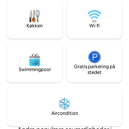
gåafstand. Det er kun omkring 5 km til
komfortabel og høj
messen og lufthavnen. Ideel til
og ligger direkte 
feriegæster, forretningsrejsende og
messe besøgende. Hurtig trådløs
internetadgang er tilgængelig.
Køkken
Wi-fi
Gratis parkering på
Swimmingpool
stedet
Aircondition