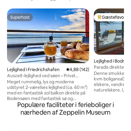
Superhost
Gæstefavorit
Superhost
Bedste gæstefavo
Lejlighed i Bodma
hafen
Paradis direkte v
Lejlighed i Friedrichshafen
4,88 ud af 5 i gennemsnitlig be
4,88 (142)
vandet
Denne smukke nyb
Auszeit-lejlighed ved søen • Privat
kvm boligareal) er 
adgang til stranden
Meget rummelig, lys og moderne
elskere, vandrere
udstyret 2-værelses lejlighed (ca. 60 m²)
naturelskere. Udf
med en fantastisk sol balkon direkte på
Marienschlucht, ø
Bodensøen med fantastisk sø og
Konstanz ligger i
Populære faciliteter i ferieboliger i
bjergudsigt og privat sø adgang på
Bodman ligger ved
ejendommen. Meget centralt i
nærheden af Zeppelin Museum
tilbyder et par go
Friedrichshafen - havnefronten,
Direkte ved siden 
togstation, restauranter, bageri,
km lang naturstrand
supermarked og skibe er inden for
Wallhausen. Lejligh