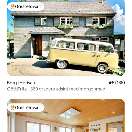
Gæstefavorit
Bedste gæstefavorit
Bolig i Herisau
5 ud af 5 i
5 (136)
GöttiFritz - 360 graders udsigt med morgenmad
Gæstefavorit
Bedste gæstefavorit