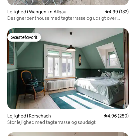
Lejlighed i Wangen im Allgäu
4,99 ud af 5 i
4,99 (132)
Designerpenthouse med tagterrasse og udsigt over
bjergene
Gæstefavorit
Gæstefavorit
Lejlighed i Rorschach
4,96 ud af 5 i
4,96 (280)
Stor lejlighed med tagterrasse og søudsigt