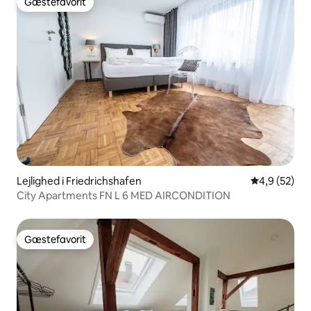
Gæstefavorit
Gæstefavorit
Lejlighed i Friedrichshafen
4,9 ud af 5 
4,9 (52)
City Apartments FN L 6 MED AIRCONDITION
Gæstefavorit
Gæstefavorit