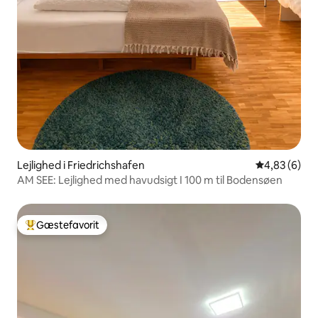
Lejlighed i Friedrichshafen
4,83 ud af 5
4,83 (6)
AM SEE: Lejlighed med havudsigt I 100 m til Bodensøen
Gæstefavorit
Bedste gæstefavorit