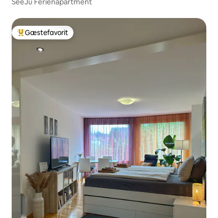
SeeJu Ferienapartment
Gæstefavorit
Bedste gæstefavorit