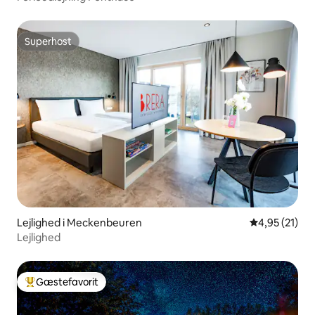
Superhost
Superhost
Lejlighed i Meckenbeuren
4,95 ud af 5 
4,95 (21)
Lejlighed
Gæstefavorit
Bedste gæstefavorit