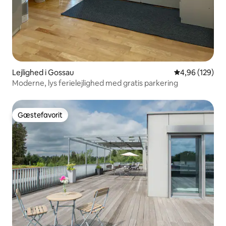
Lejlighed i Gossau
4,96 ud af 5 i
4,96 (129)
Moderne, lys ferielejlighed med gratis parkering
Gæstefavorit
Gæstefavorit