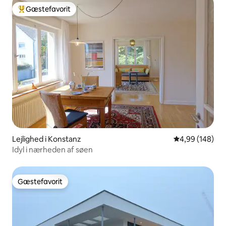
Gæstefavorit
Bedste gæstefavorit
Lejlighed i Konstanz
4,99 ud af 5 i
4,99 (148)
Idyl i nærheden af søen
Gæstefavorit
Gæstefavorit