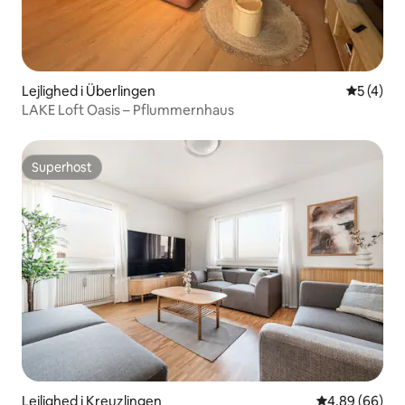
Lejlighed i Überlingen
5 ud af 5
5 (4)
LAKE Loft Oasis – Pflummernhaus
Superhost
Superhost
Lejlighed i Kreuzlingen
4,89 ud af 5 
4,89 (66)