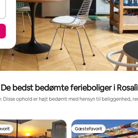
De bedst bedømte ferieboliger i Rosalì
: Disse ophold er højt bedømt med hensyn til beliggenhed, 
vorit
Gæstefavorit
vorit
Gæstefavorit