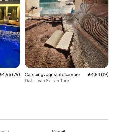
7 omtaler
4,96 ud af 5 i gennemsnitlig bedømmelse, 79 omtaler
4,96 (79)
Campingvogn/autocamper
4,84 ud af 5 i gennem
4,84 (19)
Dalì ... Van Sicilian Tour
tania
Ksamil