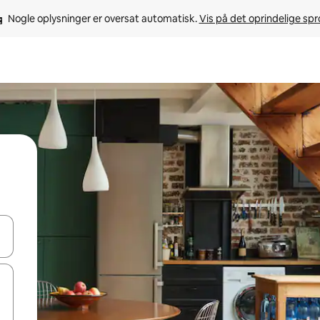
Nogle oplysninger er oversat automatisk. 
Vis på det oprindelige sp
 med piletasterne op og ned eller se mere ved at trykke eller stryge.