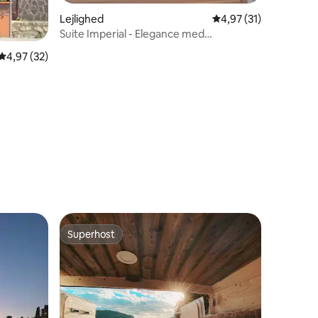
Lejlighed
4,97 ud af 5 i gennem
4,97 (31)
Suite Imperial - Elegance med
5 omtaler
drømmeudsigt
4,97 ud af 5 i gennemsnitlig bedømmelse, 32 omtaler
4,97 (32)
Superhost
Superhost