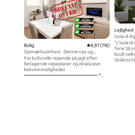
Lejlighed
Isola di A
"L'isola di
Bolig
4,97 ud af 5 i gennems
4,97 (116)
ferie Så s
Opmærksomhed - Denne nye og
budt velk
eksklusive bolig . . .
For kulturelle rejsende på jagt efter
Siciliens 
betagende rejseplaner og eksklusive
tiltrækker
bekvemmeligheder
ekstraord
━━━━━━━━━━━━━━━━━━━━━━━━━━━ ❝
varme fra s
Denne nye og stilfulde bolig – som en
hjemme På
lokal indbygger; en vært med 5 ！ ！ ！ ！
magi, som
！ ！ ！ ！ ！ ！ ！ ！ ！ ！ ！ ！ ！ ！ ！
som du hel
！ ！ ！ ！ ！ ！ ！ ！ ！ ！ ！ ！ ！ ！ ！
Intet ste
！ ！ ！ ！ ！ ！ ！ ！ ！ ！ ！ ！ ！ ！ ！
sagde Dor
！ ！ ！ ！ ！ ！ ！ ！ ！ ！ ！ ！ ！ ！ ！
det er he
！ ！ ！ ！ ！ ！ ！ ！ ！ ！ ！ ！ ！ for at
gange er d
fordybe dig selv i din ！ ！ ！ ！ ！ ！ ！ ！
L'isola di
！ ！ ！ ！ ！ ！ ！ ！ ！ ！ ！ ！ ！ ！ ！
！ ！ ！ ！ ！ ！ ！ ！ ！ ！ ！ ！ ！ ！ ！