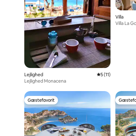
Villa
Villa La 
Lejlighed
5 ud af 5 i gennem
5 (11)
Lejlighed Monacena
Gæstefavorit
Gæstefa
Gæstefavorit
Gæstefa