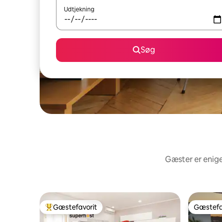
Udtjekning
Søg
Gæster er enige
Gæstefavorit
Gæstefa
Bedste gæstefavorit
Gæstefa