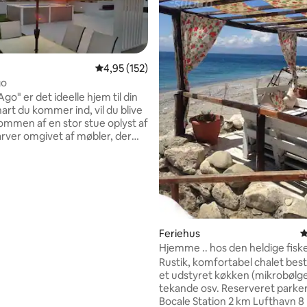
4,95 ud af 5 i gennemsnitlig bedømmelse, 15
4,95 (152)
go
 Ago" er det ideelle hjem til din
nitlig bedømmelse, 116 omtaler
nart du kommer ind, vil du blive
ommen af en stor stue oplyst af
farver omgivet af møbler, der
 øjet på grund af den
inære lysstyrke og den levende
olen, der får dig til at føle dig
 "L'isolaDiAgo" findes al den
 enhver rejsende søger og
t sikkert vil vende tilbage til
d er så smukt som mit hjem,
Feriehus
4
othy i Troldmanden fra Oz, og
Hjemme .. hos den heldige fisker
lt sikkert sandt, men nogle
Rustik, komfortabel chalet bes
er et hus, der er dit hjem
et udstyret køkken (mikrobølg
 Ago
tekande osv. Reserveret parke
Bocale Station 2 km Lufthavn 8