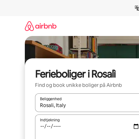
Gå
videre
til
indhold
Ferieboliger i Rosalì
Find og book unikke boliger på Airbnb
Beliggenhed
Når resultaterne er tilgængelige, skal du navigere
Indtjekning