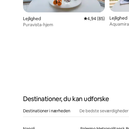
Lejlighed
Lejlighed
4,94 ud af 5 i gennem
4,94 (85)
Aquamira
Puravista-hjem
Destinationer, du kan udforske
Destinationer i nærheden
De bedste seværdigheder
Napoli
Palermo Metropolitansk B