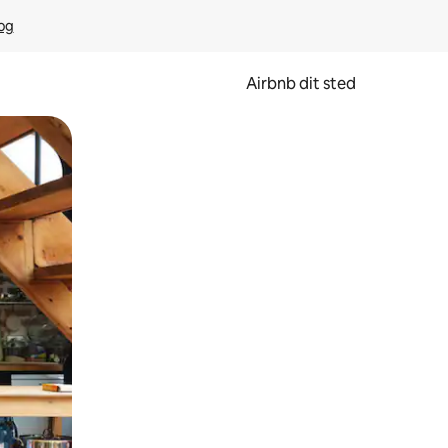
rog
Airbnb dit sted