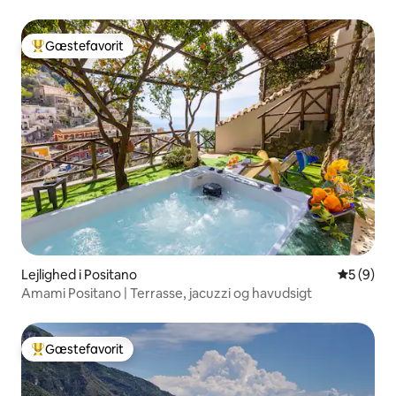
Gæstefavorit
Bedste gæstefavorit
Lejlighed i Positano
5 ud af 5
5 (9)
Amami Positano | Terrasse, jacuzzi og havudsigt
Gæstefavorit
Bedste gæstefavorit