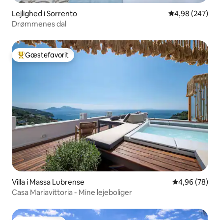
Lejlighed i Sorrento
4,98 ud af 5 i
4,98 (247)
Drømmenes dal
Gæstefavorit
Bedste gæstefavorit
Villa i Massa Lubrense
4,96 ud af 5 
4,96 (78)
Casa Mariavittoria - Mine lejeboliger