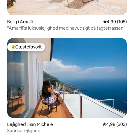
Bolig i Amalfi
4,99 ud af 5 i
4,99 (105)
"AmalfiRa luksuslejlighed med havudsigt på tagterrassen"
Gæstefavorit
Bedste gæstefavorit
Lejlighed i San Michele
4,98 ud af 5 i
4,98 (303)
Sunrise lejlighed