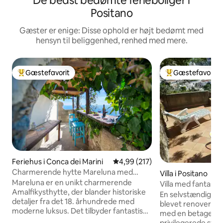
De bedst bedømte ferieboliger i
Positano
Gæster er enige: Disse ophold er højt bedømt med
hensyn til beliggenhed, renhed med mere.
Gæstefavorit
Gæstefavorit
Bedste gæstefavorit
Bedste gæstefavo
Feriehus i Conca dei Marini
4,99 ud af 5 i gennemsnitlig be
4,99 (217)
Charmerende hytte Mareluna med
Villa i Positano
udsigt over Capri
Mareluna er en unikt charmerende
Villa med fantastis
Amalfikysthytte, der blander historiske
beliggenhed
En selvstændig del a
detaljer fra det 18. århundrede med
blevet renoveret, 
moderne luksus. Det tilbyder fantastisk
med en betagende
panoramaudsigt over havet og elegant
privilegerede sted 