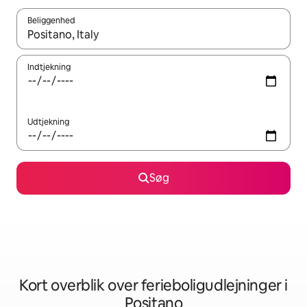
Beliggenhed
Når resultaterne er tilgængelige, skal du navigere med piletaste
Indtjekning
Udtjekning
Søg
Kort overblik over ferieboligudlejninger i
Positano