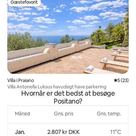
Gæstefavorit
Gæstefavorit
Villa i Praiano
5 ud af 5 
5 (23)
Villa Antonella Luksus havudsigt have parkering
Hvornår er det bedst at besøge
Positano?
Måned
Gns. pris
Gns. temp.
Jan.
2.807 kr DKK
11°C