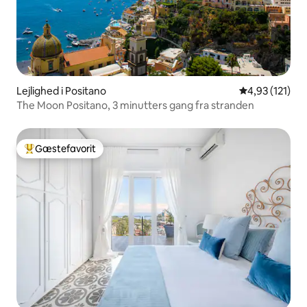
Lejlighed i Positano
4,93 ud af 5 i
4,93 (121)
The Moon Positano, 3 minutters gang fra stranden
Gæstefavorit
Bedste gæstefavorit