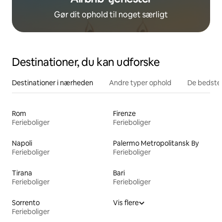
Gør dit ophold til noget særligt
Destinationer, du kan udforske
Destinationer i nærheden
Andre typer ophold
De bedste
Rom
Firenze
Ferieboliger
Ferieboliger
Napoli
Palermo Metropolitansk By
Ferieboliger
Ferieboliger
Tirana
Bari
Ferieboliger
Ferieboliger
Sorrento
Vis flere
Ferieboliger