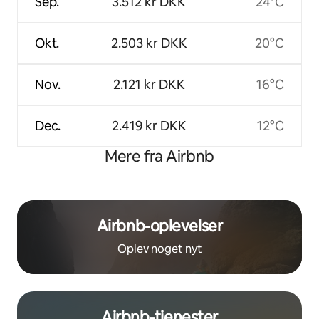
Sep.
3.512 kr DKK
24°C
Okt.
2.503 kr DKK
20°C
Nov.
2.121 kr DKK
16°C
Dec.
2.419 kr DKK
12°C
Mere fra Airbnb
Airbnb-oplevelser
Oplev noget nyt
Airbnb-tjenester