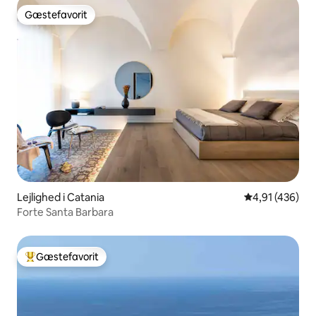
Gæstefavorit
Gæstefavorit
Lejlighed i Catania
4,91 ud af 5 i
4,91 (436)
Forte Santa Barbara
Gæstefavorit
Bedste gæstefavorit