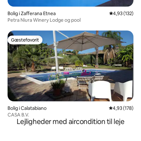
Bolig i Zafferana Etnea
4,93 ud af 5 i
4,93 (132)
Petra Nìura Winery Lodge og pool
Gæstefavorit
Gæstefavorit
Bolig i Calatabiano
4,93 ud af 5 i
4,93 (178)
CASA B.V.
Lejligheder med aircondition til leje