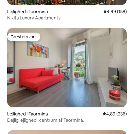
Lejlighed i Taormina
4,99 ud af 5 i
4,99 (158)
Nikita Luxury Apartments
Gæstefavorit
Gæstefavorit
Lejlighed i Taormina
4,89 ud af 5 i
4,89 (236)
Dejlig lejlighed i centrum af Taormina.