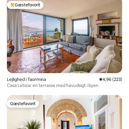
Gæstefavorit
Bedste gæstefavorit
Lejlighed i Taormina
4,96 ud af 5 i
4,96 (223)
Casa Letizia: en terrasse med havudsigt i byen
Gæstefavorit
Gæstefavorit