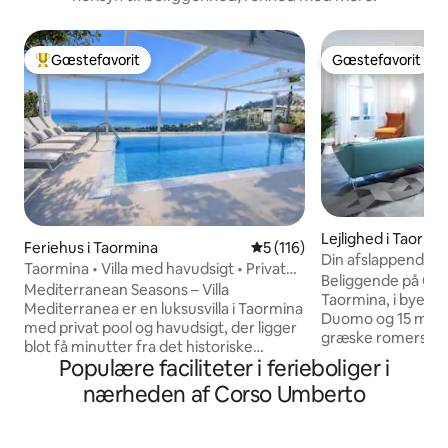
Gæstefavorit
Gæstefavorit
Bedste gæstefavorit
Gæstefavorit
Lejlighed i Taormi
Feriehus i Taormina
5 ud af 5 i gennemsnitlig b
5 (116)
Din afslappende o
Taormina • Villa med havudsigt • Privat
Taormina
Beliggende på Co
pool
Mediterranean Seasons – Villa
Taormina, i byens
Mediterranea er en luksusvilla i Taormina
Duomo og 15 minut
med privat pool og havudsigt, der ligger
græske romerske t
blot få minutter fra det historiske
større attraktioner
Populære faciliteter i ferieboliger i
centrum. Den tilbyder eksklusive
restauranter. Le 
udendørsområder med en citrushave,
nærheden af Corso Umberto
Apartment tilbyde
udendørs spiseområde og en
med lamper og raf
afslappende lounge ved poolen.
aircondition, gratis
Interiøret er lyst og fuldt udstyret med