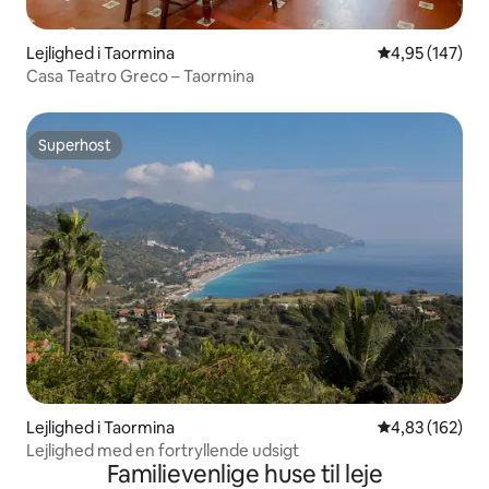
Lejlighed i Taormina
4,95 ud af 5 i
4,95 (147)
Casa Teatro Greco – Taormina
Superhost
Superhost
Lejlighed i Taormina
4,83 ud af 5 i
4,83 (162)
Lejlighed med en fortryllende udsigt
Familievenlige huse til leje