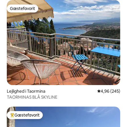
Gæstefavorit
Gæstefavorit
Lejlighed i Taormina
4,96 ud af 5 i
4,96 (245)
TAORMINAS BLÅ SKYLINE
Gæstefavorit
Bedste gæstefavorit