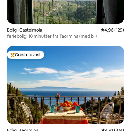
Bolig i Castelmola
4,96 ud af 5 i
4,96 (129)
feriebolig, 10 minutter fra Taormina (med bil)
Gæstefavorit
Bedste gæstefavorit
Bolig i Taormina
4,91 ud af 5 i
4,91 (374)