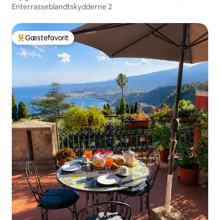
Enterrasseblandtskydderne 2
Gæstefavorit
Bedste gæstefavorit