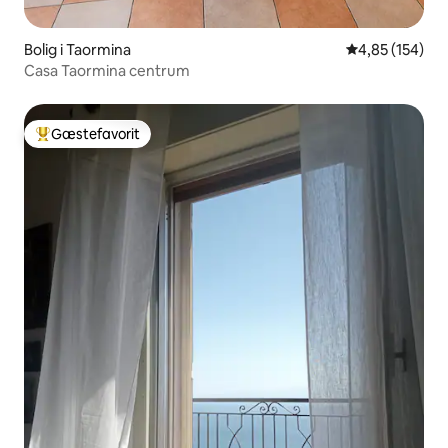
Bolig i Taormina
4,85 ud af 5 i
4,85 (154)
Casa Taormina centrum
Gæstefavorit
Bedste gæstefavorit