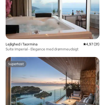
Lejlighed i Taormina
4,97 ud af 5 
4,97 (31)
Suite Imperial - Elegance med drømmeudsigt
Superhost
Superhost