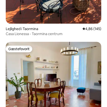
Lejlighed i Taormina
4,86 ud af 5 i
4,86 (145)
Casa Lionessa - Taormina centrum
Gæstefavorit
Gæstefavorit