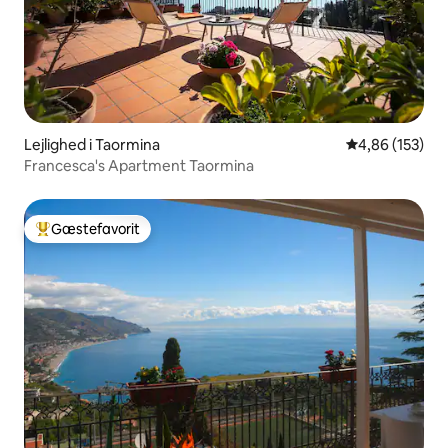
Lejlighed i Taormina
4,86 ud af 5 i
4,86 (153)
Francesca's Apartment Taormina
Gæstefavorit
Bedste gæstefavorit