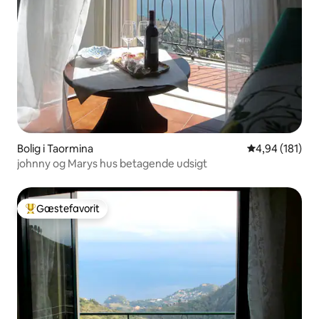
Bolig i Taormina
4,94 ud af 5 i
4,94 (181)
johnny og Marys hus betagende udsigt
Gæstefavorit
Bedste gæstefavorit