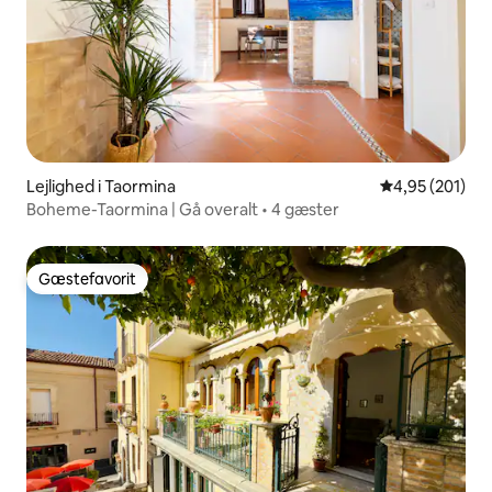
Lejlighed i Taormina
4,95 ud af 5 i
4,95 (201)
Boheme-Taormina | Gå overalt • 4 gæster
Gæstefavorit
Gæstefavorit