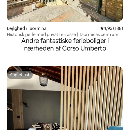
Lejlighed i Taormina
4,93 ud af 5 i
4,93 (188)
Historisk perle med privat terrasse | Taorminas centrum
Andre fantastiske ferieboliger i
nærheden af Corso Umberto
Superhost
Superhost