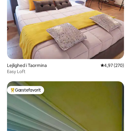
Lejlighed i Taormina
4,97 ud af 5 i
4,97 (270)
Easy Loft
Gæstefavorit
Bedste gæstefavorit