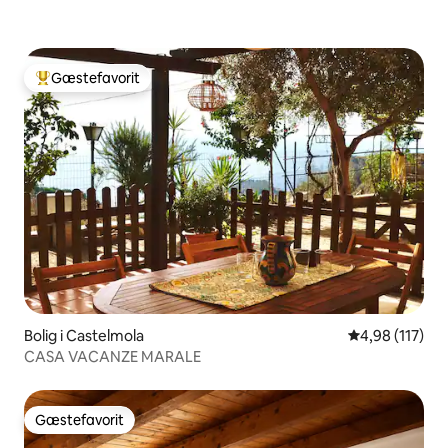
Gæstefavorit
Bedste gæstefavorit
Bolig i Castelmola
4,98 ud af 5 i
4,98 (117)
CASA VACANZE MARALE
Gæstefavorit
Gæstefavorit