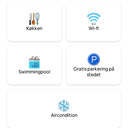
Lejligheden har 2 
alle bekvemmeligheder. Ejendommen
køkken med opva
har også privat parkering og et
køleskab, en stue 
musikstudie. Perfekt til familier, par og
badeværelser med 
grupper, der søger privatliv, afslapning
med badekar, toile
og et eksklusivt ophold i Taormina.
Køkken
Wi-fi
Gratis parkering på
Swimmingpool
stedet
Aircondition