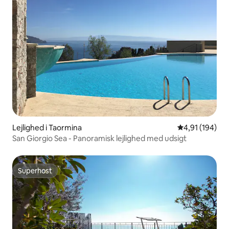
Lejlighed i Taormina
4,91 ud af 5 i
4,91 (194)
San Giorgio Sea - Panoramisk lejlighed med udsigt
Superhost
Superhost