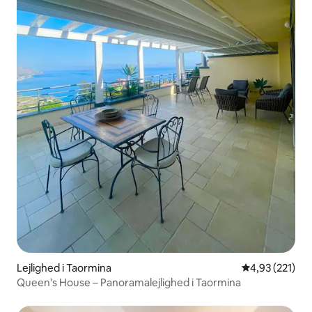
Lejlighed i Taormina
4,93 ud af 5 i
4,93 (221)
Queen's House – Panoramalejlighed i Taormina