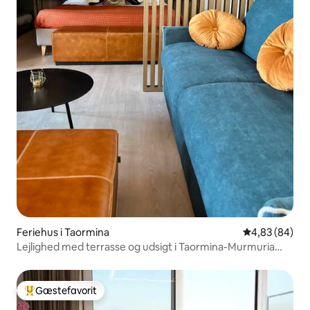
Feriehus i Taormina
4,83 ud af 5 
4,83 (84)
Lejlighed med terrasse og udsigt i Taormina-Murmuria
Eolia
Gæstefavorit
Bedste gæstefavorit