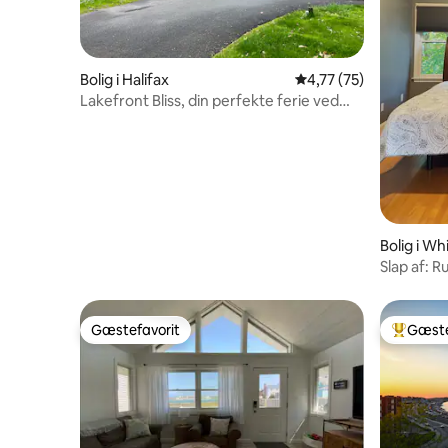
Bolig i Halifax
4,77 ud af 5 i gennem
4,77 (75)
Lakefront Bliss, din perfekte ferie ved
vandet.
Bolig i W
Slap af: 
indgang
Gæstefavorit
Gæste
Gæstefavorit
Bedste 