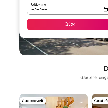
Udtjekning
Søg
D
Gæster er enige
Gæstefavorit
Gæstefa
Gæstefavorit
Gæstefa