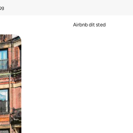
rog
Airbnb dit sted