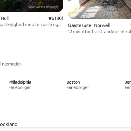
 Hull
5 ud af 5 i gennemsnitlig bedømmelse, 8
5 (80)
snitlig bedømmelse, 26 omtaler
kystlejlighed med terrasse og
Gæstesuite i Norwell
havudsigt
12 minutter fra stranden - et rol
uberørt sted
 i nærheden
Philadelphia
Boston
Jer
Ferieboliger
Ferieboliger
Fer
ockland