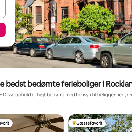
e bedst bedømte ferieboliger i Rockla
: Disse ophold er højt bedømt med hensyn til beliggenhed, 
vorit
Gæstefavorit
vorit
Bedste gæstefavorit