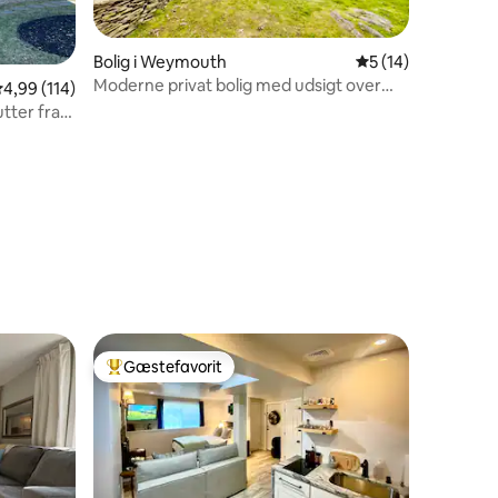
Bolig i Weymouth
5 ud af 5 i gennem
5 (14)
Moderne privat bolig med udsigt over
,99 ud af 5 i gennemsnitlig bedømmelse, 114 omtaler
4,99 (114)
vandet + elbiloplader
tter fra
6 omtaler
Gæstefavorit
Bedste gæstefavorit