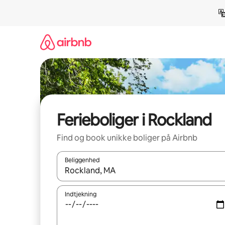
Gå
videre
til
indhold
Ferieboliger i Rockland
Find og book unikke boliger på Airbnb
Beliggenhed
Når resultaterne er tilgængelige, skal du navigere
Indtjekning