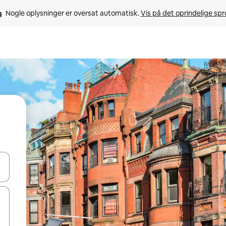
Nogle oplysninger er oversat automatisk. 
Vis på det oprindelige sp
 med piletasterne op og ned eller se mere ved at trykke eller stryge.