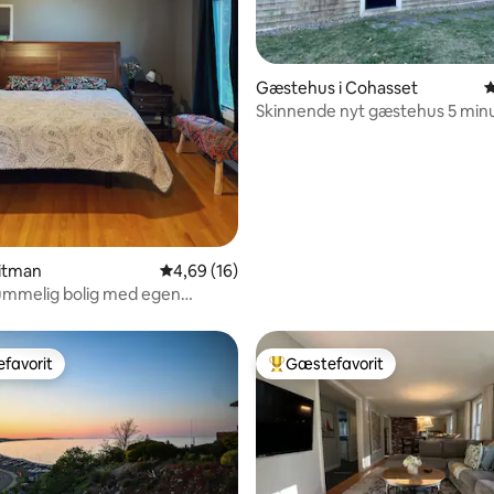
snitlig bedømmelse, 75 omtaler
Gæstehus i Cohasset
4
Skinnende nyt gæstehus 5 minu
centrum
hitman
4,69 ud af 5 i gennemsnitlig bedømmelse, 1
4,69 (16)
Rummelig bolig med egen
favorit
Gæstefavorit
gæstefavorit
Bedste gæstefavorit