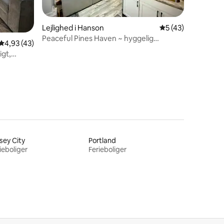
Lejlighed i Hanson
5 ud af 5 i gennem
5 (43)
0 omtaler
Peaceful Pines Haven ~ hyggelig
4,93 ud af 5 i gennemsnitlig bedømmelse, 43 omtaler
4,93 (43)
etværelseslejlighed i nærheden af
igt,
damme
sey City
Portland
ieboliger
Ferieboliger