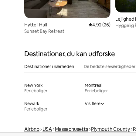
Lejlighed i
Hytte i Hull
4,92 ud af 5 i gennem
4,92 (26)
Hyggelig 
pejs med 
Sunset Bay Retreat
Destinationer, du kan udforske
Destinationer i nærheden
De bedste seværdigheder
New York
Montreal
Ferieboliger
Ferieboliger
Newark
Vis flere
Ferieboliger
Airbnb
USA
Massachusetts
Plymouth County
R