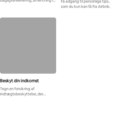
dagligvarelevering, afhentning i
Få adgang til personlige tips,
lufthavnen, boutique-hoteller
som du kun kan få fra Airbnb.
med mere.
Beskyt din indkomst
Tegn en forsikring af
indtægtsbeskyttelse, der
dækker voldsomt vejr, skader
eller lokale nødsituationer.