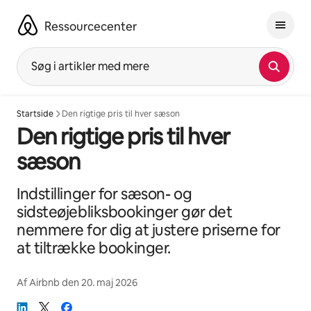
Gå
videre
Ressourcecenter
til
indhold
Søg i artikler med mere
Startside
Den rigtige pris til hver sæson
Den rigtige pris til hver
sæson
Indstillinger for sæson- og
sidsteøjebliksbookinger gør det
nemmere for dig at justere priserne for
at tiltrække bookinger.
Af
Airbnb
den
20. maj 2026