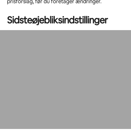
prisforslag, før du foretager ændringer.
Sidsteøjebliksindstillinger