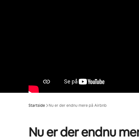
Startside
Nu er der endnu mere på Airbnb
Nu er der endnu me