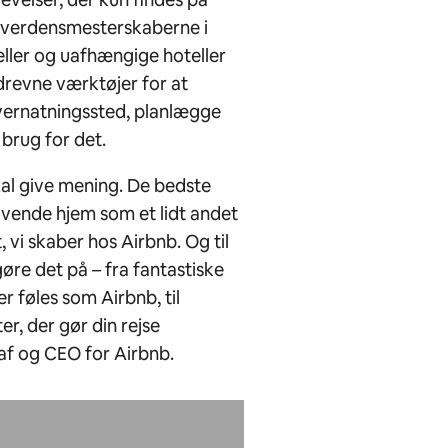
A verdensmesterskaberne i
eller og uafhængige hoteller
drevne værktøjer for at
vernatningssted, planlægge
 brug for det.
kal give mening. De bedste
 vende hjem som et lidt andet
 vi skaber hos Airbnb. Og til
øre det på – fra fantastiske
r føles som Airbnb, til
r, der gør din rejse
af og CEO for Airbnb.