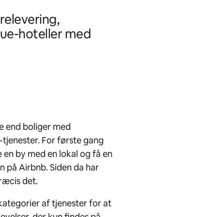
arelevering,
que-hoteller med
re end boliger med
tjenester. For første gang
 en by med en lokal og få en
en på Airbnb. Siden da har
ræcis det.
kategorier af tjenester for at
evelser, der kun findes på