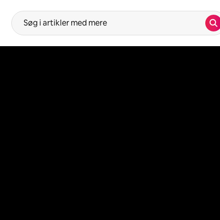
Sø
Forslag vil blive vist, efter du har indtastet noget i søgefeltet. Br