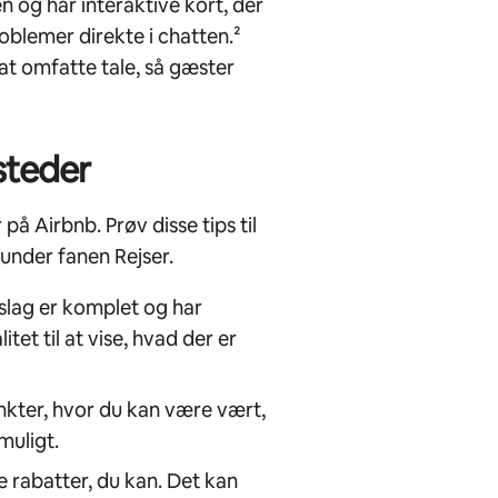
n og har interaktive kort, der
oblemer direkte i chatten.²
l at omfatte tale, så gæster
steder
på Airbnb. Prøv disse tips til
 under fanen Rejser.
pslag er komplet og har
itet til at vise, hvad der er
nkter, hvor du kan være vært,
muligt.
e rabatter, du kan. Det kan