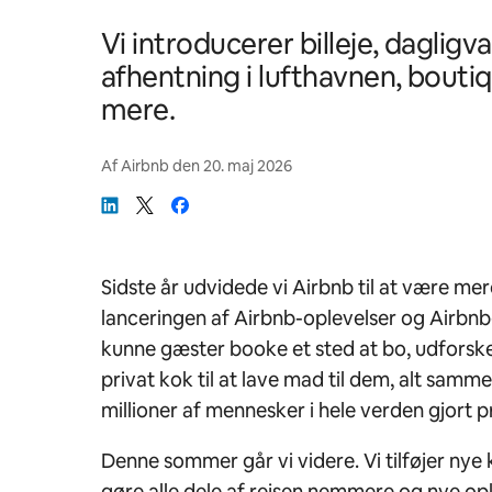
Vi introducerer billeje, dagligv
afhentning i lufthavnen, bouti
mere.
Af
Airbnb
den
20. maj 2026
Sidste år udvidede vi Airbnb til at være me
lanceringen af Airbnb-oplevelser og Airbnb-
kunne gæster booke et sted at bo, udforske
privat kok til at lave mad til dem, alt samm
millioner af mennesker i hele verden gjort p
Denne sommer går vi videre. Vi tilføjer nye 
gøre alle dele af rejsen nemmere og nye opl