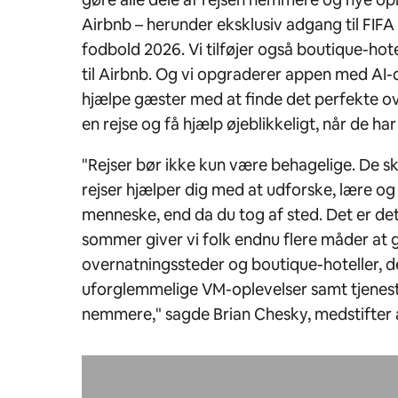
Airbnb – herunder eksklusiv adgang til FIF
fodbold 2026. Vi tilføjer også boutique-hot
til Airbnb. Og vi opgraderer appen med AI-
hjælpe gæster med at finde det perfekte o
en rejse og få hjælp øjeblikkeligt, når de har
"Rejser bør ikke kun være behagelige. De s
rejser hjælper dig med at udforske, lære og
menneske, end da du tog af sted. Det er det,
sommer giver vi folk endnu flere måder at g
overnatningssteder og boutique-hoteller, de
uforglemmelige VM-oplevelser samt tjeneste
nemmere," sagde Brian Chesky, medstifter 