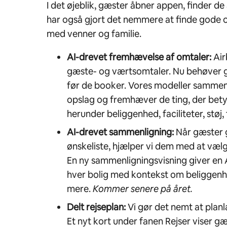
I det øjeblik, gæster åbner appen, finder de 
har også gjort det nemmere at finde gode 
med venner og familie.
AI-drevet fremhævelse af omtaler:
Air
gæste- og værtsomtaler. Nu behøver gæ
før de booker. Vores modeller sammen
opslag og fremhæver de ting, der bety
herunder beliggenhed, faciliteter, støj
AI-drevet sammenligning:
Når gæster 
ønskeliste, hjælper vi dem med at vælge 
En ny sammenligningsvisning giver en 
hver bolig med kontekst om beliggenhe
mere.
Kommer senere på året.
Delt rejseplan:
Vi gør det nemt at plan
Et nyt kort under fanen Rejser viser g