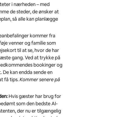
iteter i nærheden – med
emme de steder, de ønsker at
seplan, så alle kan planlægge
eanbefalinger kommer fra
ilføje venner og familie som
sekort til at se, hvor de har
næste gang. Ved at trykke på
se vedkommendes bookinger og
. De kan endda sende en
t få tips.
Kommer senere på
den:
Hvis gæster har brug for
t bedømt som den bedste AI-
stenten, der nu er tilgængelig