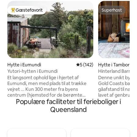
Gæstefavorit
Superhost
Bedste gæstefavorit
Superhost
Hytte i Eumundi
5 ud af 5 i gennemsnitlig be
5 (142)
Hytte i Tamborine
Yutori-hytten i Eumundi
Hinterland Barn, n
restauranter
Et langsomt ophold lige i hjertet af
Denne unikt bygged
Eumundi, men med plads til at trække
Gold Coasts baglan
vejret ... Kun 300 meter fra byens
gåafstand til nati
centrum (hjemsted for de berømte
lavet af genbrugs
Populære faciliteter til ferieboliger i
Eumundi Markets) og kun en kort 20
en 18 hektar stor 
minutters køretur til Noosa, men det
grønne græsplæner. Et kingsize
Queensland
ville du aldrig tro. Med udsigt over en
med eget badevær
dæmning og omgivet af træer og dyreliv
og badekar udgør 
gør naturens fredfyldte lyde det til det
Nedenunder er de
perfekte sted at slappe af, slappe af og
badeværelse/vasker
genoprette forbindelsen ... Se
arbejdsværelse og