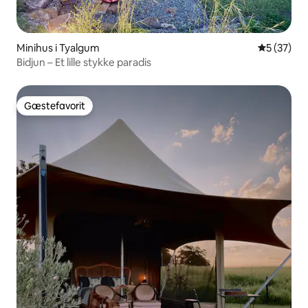
Minihus i Tyalgum
5 ud af 5 
5 (37)
Bidjun – Et lille stykke paradis
Gæstefavorit
Gæstefavorit