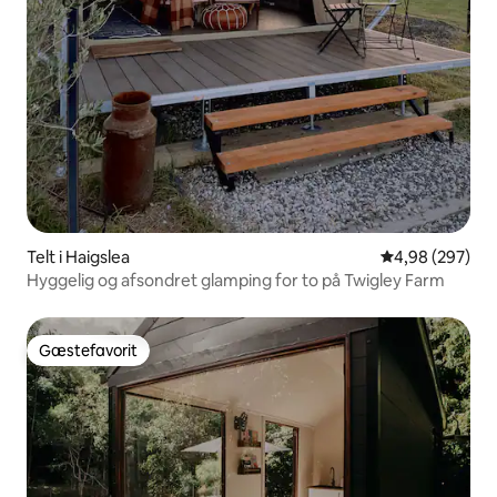
Telt i Haigslea
4,98 ud af 5 i
4,98 (297)
Hyggelig og afsondret glamping for to på Twigley Farm
Gæstefavorit
Gæstefavorit