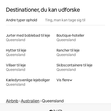
Destinationer, du kan udforske
Andre typer ophold
Ting, man kan tage sig til
Jurter med boblebad til leje
Boutique-hoteller
Queensland
Queensland
Hytter til leje
Rancher til leje
Queensland
Queensland
Villaer til leje
Skibscontainere til leje
Queensland
Queensland
Kæledyrsvenlige lejeboliger
Vis flere
Queensland
Airbnb
Australien
Queensland