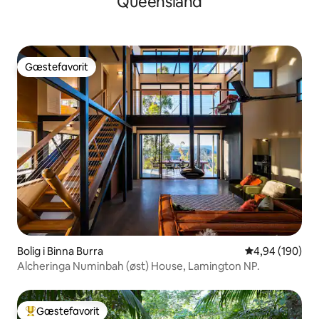
Queensland
Gæstefavorit
Gæstefavorit
Bolig i Binna Burra
4,94 ud af 5 i
4,94 (190)
Alcheringa Numinbah (øst) House, Lamington NP.
Gæstefavorit
Bedste gæstefavorit