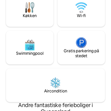
wallabierne græsse om eftermiddagen
(oppusteligt senge
fra det udendørs bad eller bålsted, eller
spisestue og fuldt
hygge dig ved siden af den indendørs
du går ud på en st
Køkken
Wi-fi
pejs med en god bog ...
over regnskoven.
Gratis parkering på
Swimmingpool
stedet
Aircondition
Andre fantastiske ferieboliger i