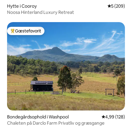
Hytte i Cooroy
5 ud af 5 i
5 (209)
Noosa Hinterland Luxury Retreat
Gæstefavorit
Bedste gæstefavorit
Bondegårdsophold i Washpool
4,99 ud af 5 i
4,99 (128)
Chaleten på Darclo Farm Privatliv og græsgange