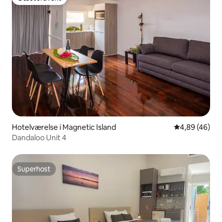
Gæstefavorit
Hotelværelse i Magnetic Island
4,89 ud af 5 
4,89 (46)
Dandaloo Unit 4
Superhost
Superhost