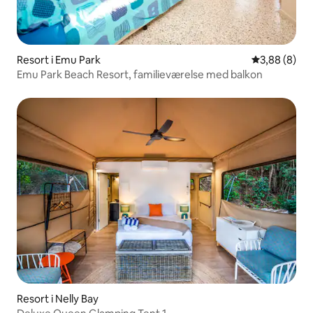
Resort i Emu Park
3,88 ud af 5
3,88 (8)
Emu Park Beach Resort, familieværelse med balkon
Resort i Nelly Bay