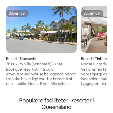
Superhost
Superhost
Superhost
Superhost
Resort i Tinbeerw
Resort i Noosaville
Noosa Hinterland 
3B Luxury Villa (Sonoma 8) 2+nat
Studio Apt
Velkommen til Noo
Boutique resort stil 1, 2 og 3
Vores bjergrige 
soveværelser byhuse beliggende blandt
indeholder halvtr
tropiske haver lige overfor bredden af
tyggegummitræer
den smukke Noosa River. Alle byhuse er
bæk, der ligger o
airconditionerede, fuldt selvstændige
kroketbane, der li
med lounges, spisesteder, dæk,
grønne camellia s
gårdhaveområder, smart-tv, Fox Sports,
Populære faciliteter i resorter i
med en fejende ky
gratis wi-fi og tøjvask til dit hjem væk fra
Queensland
udsigt. Vi er kun ti minutters kørsel til
hjemmet. Beliggende kun et par
restauranter og bu
minutters gang til offentlige busser,