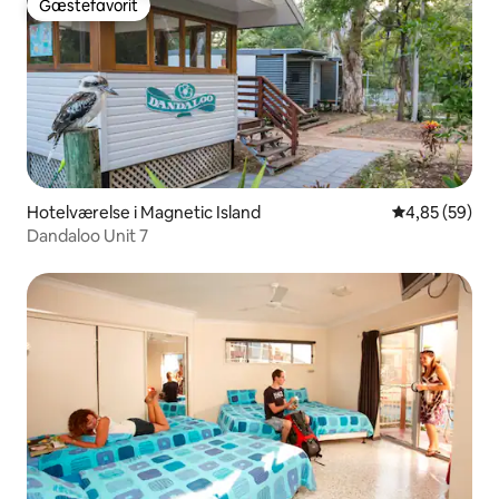
Gæstefavorit
Gæstefavorit
Hotelværelse i Magnetic Island
4,85 ud af 5 
4,85 (59)
Dandaloo Unit 7