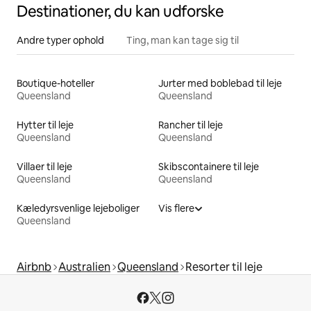
Destinationer, du kan udforske
Andre typer ophold
Ting, man kan tage sig til
Boutique-hoteller
Jurter med boblebad til leje
Queensland
Queensland
Hytter til leje
Rancher til leje
Queensland
Queensland
Villaer til leje
Skibscontainere til leje
Queensland
Queensland
Kæledyrsvenlige lejeboliger
Vis flere
Queensland
Airbnb
Australien
Queensland
Resorter til leje