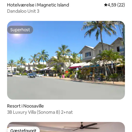
Hotelværelse i Magnetic Island
4,59 ud af 5 
4,59 (22)
Dandaloo Unit 3
Superhost
Superhost
Resort i Noosaville
3B Luxury Villa (Sonoma 8) 2+nat
Gæstefavorit