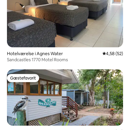
Hotelværelse i Agnes Water
4,58 ud af 5 
4,58 (52)
Sandcastles 1770 Motel Rooms
Gæstefavorit
Gæstefavorit