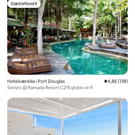
Gæstefavorit
Gæstefavorit
Hotelværelse i Port Douglas
4,86 ud af 5 i
4,86 (139)
Sonia's @ Ramada Resort C215 gratis wi-fi