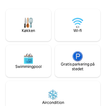
minutter til Noos
legeplads, restauranter, caféer,
selvom du aldrig vil
dagligvarebutikker og meget mere, er
andre i nærheden 
NVRR perfekt beliggende til din
ejendom, bortset 
familieferie eller weekendferie. Noosas
wallabies og kook
ikoniske strand, nationalparken Noosa
og glitteret på Hastings Street ligger kun
Køkken
Wi-fi
fem minutters kørsel eller en
afslappende halv time med offentlig
færge eller vandtaxa på denne smukke
vandvej. Resortet ligger blandt tropiske
haver og tilbyder opvarmede
swimmingpools, spa, sauna, grillområder
og tennisbane til alles nydelse. Kom og
prøv vores afslappende del af verden,
Gratis parkering på
Swimmingpool
og vi garanterer, at du gerne vil komme
stedet
tilbage.
Aircondition