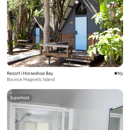
Resort i Horseshoe Bay
Nyt ove
Ny
Bounce Magnetic Island
Superhost
Superhost