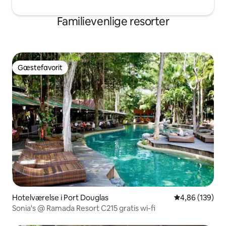
Familievenlige resorter
Gæstefavorit
Gæstefavorit
Hotelværelse i Port Douglas
4,86 ud af 5 i
4,86 (139)
Sonia's @ Ramada Resort C215 gratis wi-fi