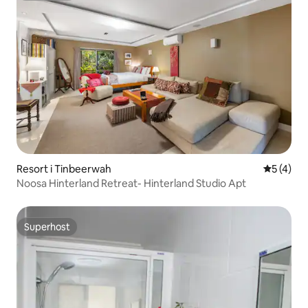
Resort i Tinbeerwah
5 ud af 5
5 (4)
Noosa Hinterland Retreat- Hinterland Studio Apt
Superhost
Superhost