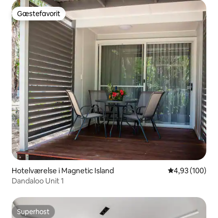
Gæstefavorit
Gæstefavorit
Hotelværelse i Magnetic Island
4,93 ud af 5 i
4,93 (100)
Dandaloo Unit 1
Superhost
Superhost