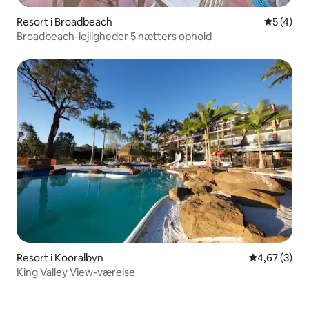
Resort i Broadbeach
5 ud af 5
5 (4)
Broadbeach-lejligheder 5 nætters ophold
Resort i Kooralbyn
4,67 ud af 5
4,67 (3)
King Valley View-værelse