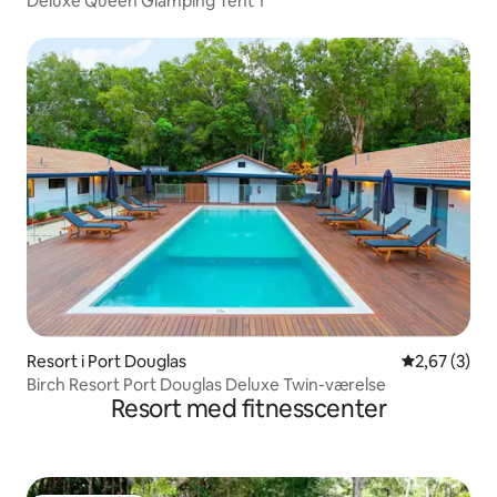
Deluxe Queen Glamping Tent 1
Resort i Port Douglas
2,67 ud af 5
2,67 (3)
Birch Resort Port Douglas Deluxe Twin-værelse
Resort med fitnesscenter