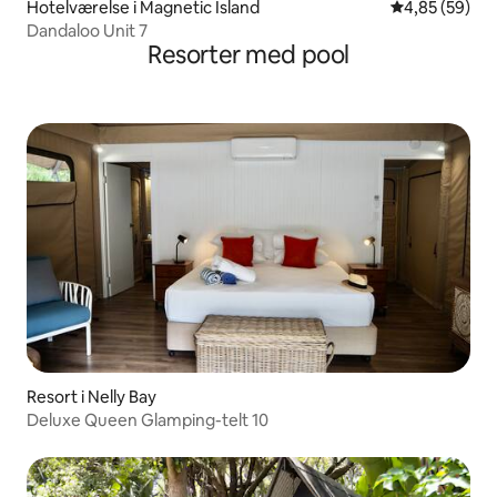
Hotelværelse i Magnetic Island
4,85 ud af 5 
4,85 (59)
Dandaloo Unit 7
Resorter med pool
Resort i Nelly Bay
Deluxe Queen Glamping-telt 10