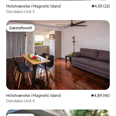
Hotelværelse i Magnetic Island
4,59 ud af 5 
4,59 (22)
Dandaloo Unit 3
Gæstefavorit
Gæstefavorit
Hotelværelse i Magnetic Island
4,89 ud af 5 
4,89 (46)
Dandaloo Unit 4