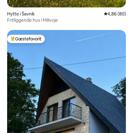
Hytte i Šavnik
4,86 ud af 5 
4,86 (80)
Fritliggende hus i Milivoje
Gæstefavorit
Bedste gæstefavorit