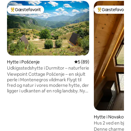
Gæstefavorit
Gæstefavorit
Bedste gæstefavorit
Bedste gæstefavo
Hytte i Pošćenje
5 ud af 5 i gennemsnitlig b
5 (89)
Udkigsstedshytte i Durmitor – naturferie
Viewpoint Cottage Pošćenje – en skjult
perle i Montenegros vildmark Flygt til
fred og natur i vores moderne hytte, der
ligger i udkanten af en rolig landsby. Nyd
den fantastiske udsigt, en hyggelig
sovehems og alle moderne
bekvemmeligheder: køkken,
badeværelse, wi-fi og aircondition.
Hytte i Novakovići
Beliggende ved siden af Nevidio-kløften,
Hus 2 ved en bjer
kun 30 minutter fra den berømte
Denne charmerende
Durmitor Nationalpark, er det perfekt til