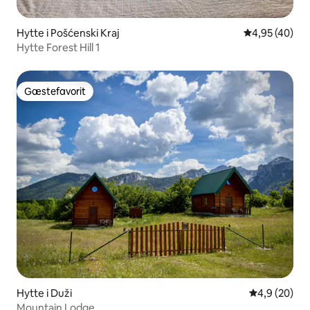
Hytte i Pošćenski Kraj
4,95 ud af 5 
4,95 (40)
Hytte Forest Hill 1
Gæstefavorit
Gæstefavorit
Hytte i Duži
4,9 ud af 5 
4,9 (20)
Mountain Lodge