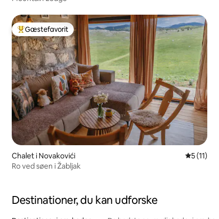
Gæstefavorit
Bedste gæstefavorit
Chalet i Novakovići
5 ud af 5
5 (11)
Ro ved søen i Žabljak
Destinationer, du kan udforske