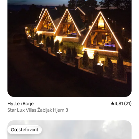
Hytte i Borje
4,81 ud af 5
4,81 (21)
Star Lux Villas Žabljak Hjem 3
Gæstefavorit
Gæstefavorit