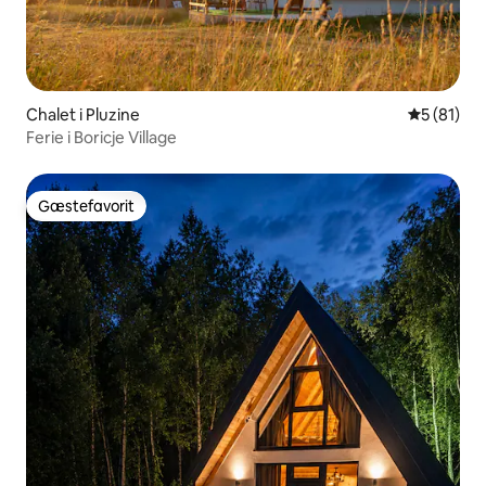
Chalet i Pluzine
5 ud af 5 
5 (81)
Ferie i Boricje Village
Gæstefavorit
Gæstefavorit