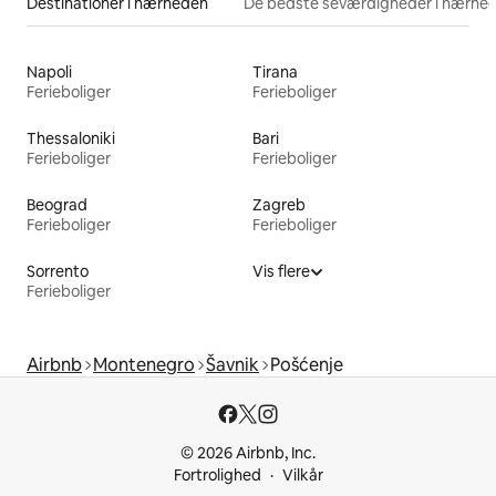
Destinationer i nærheden
De bedste seværdigheder i nærhe
Napoli
Tirana
Ferieboliger
Ferieboliger
Thessaloniki
Bari
Ferieboliger
Ferieboliger
Beograd
Zagreb
Ferieboliger
Ferieboliger
Sorrento
Vis flere
Ferieboliger
Airbnb
Montenegro
Šavnik
Pošćenje
© 2026 Airbnb, Inc.
Fortrolighed
Vilkår