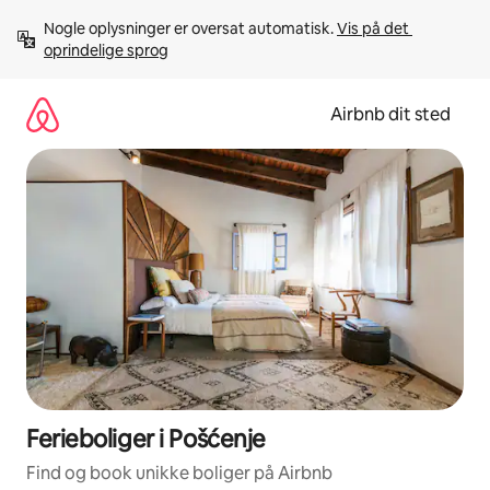
Gå
Nogle oplysninger er oversat automatisk. 
Vis på det 
videre
oprindelige sprog
til
indhold
Airbnb dit sted
Ferieboliger i Pošćenje
Find og book unikke boliger på Airbnb