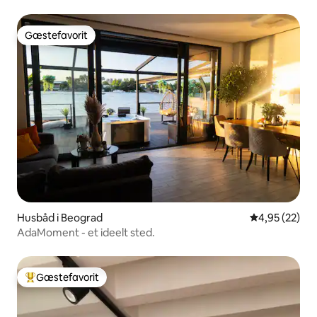
Gæstefavorit
Gæstefavorit
Husbåd i Beograd
4,95 ud af 5 
4,95 (22)
AdaMoment - et ideelt sted.
Gæstefavorit
Bedste gæstefavorit