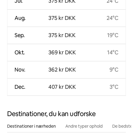
Jul.
375 kr DKK
24°C
Aug.
375 kr DKK
24°C
Sep.
375 kr DKK
19°C
Okt.
369 kr DKK
14°C
Nov.
362 kr DKK
9°C
Dec.
407 kr DKK
3°C
Destinationer, du kan udforske
Destinationer i nærheden
Andre typer ophold
De bedste