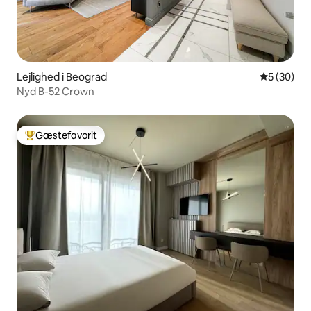
Lejlighed i Beograd
5 ud af 5 
5 (30)
Nyd B-52 Crown
Gæstefavorit
Bedste gæstefavorit