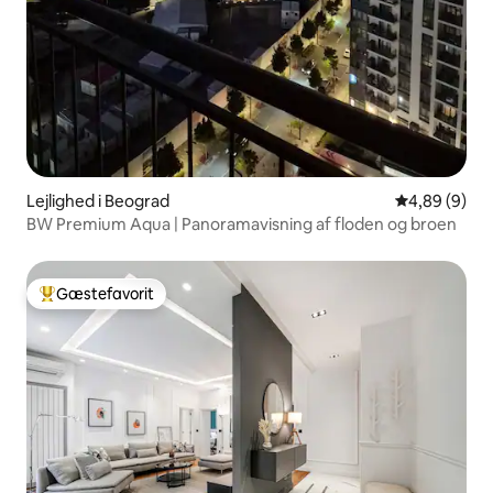
Lejlighed i Beograd
4,89 ud af 5
4,89 (9)
BW Premium Aqua | Panoramavisning af floden og broen
Gæstefavorit
Bedste gæstefavorit