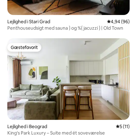
Lejlighed i Stari Grad
4,94 ud af 5 
4,94 (96)
Penthouseudsigt med sauna } og %{ jacuzzi } | Old Town
Gæstefavorit
Gæstefavorit
Lejlighed i Beograd
5 ud af 5
5 (11)
King's Park Luxury – Suite med ét soveværelse