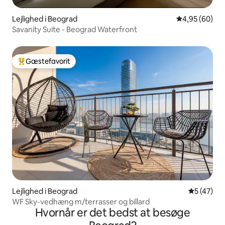
Lejlighed i Beograd
4,95 ud af 5 
4,95 (60)
Savanity Suite - Beograd Waterfront
Gæstefavorit
Bedste gæstefavorit
Lejlighed i Beograd
5 ud af 5 
5 (47)
WF Sky-vedhæng m/terrasser og billard
Hvornår er det bedst at besøge