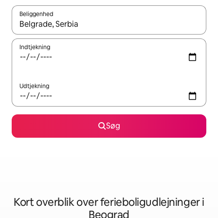
Beliggenhed
Når resultaterne er tilgængelige, skal du navigere med piletaste
Indtjekning
Udtjekning
Søg
Kort overblik over ferieboligudlejninger i
Beograd