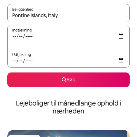
Beliggenhed
Når resultaterne er tilgængelige, skal du navigere med piletaste
Indtjekning
Udtjekning
Søg
Lejeboliger til månedlange ophold i
nærheden