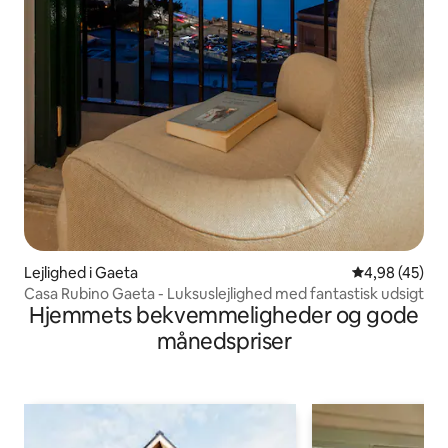
Lejlighed i Gaeta
4,98 ud af 5 
4,98 (45)
Casa Rubino Gaeta - Luksuslejlighed med fantastisk udsigt
Hjemmets bekvemmeligheder og gode
månedspriser