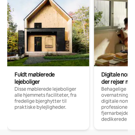
Fuldt møblerede
Digitale noma
lejeboliger
der rejser me
Disse møblerede lejeboliger
Behagelige
alle hjemmets faciliteter, fra
overnatningsmu
fredelige bjerghytter til
digitale nomad
praktiske bylejligheder.
professionelle
fjernarbejde, m
dedikerede ar