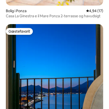
Bolig i Ponza
4,94 ud af 5 
4,94 (17)
Casa La Ginestra e il Mare Ponza 2-terrasse og havudsigt
Gæstefavorit
Gæstefavorit