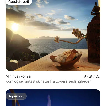
Gæstefavorit
Gæstefavorit
Minihus i Ponza
4,9 ud af 5 i
4,9 (155)
Kom og se fantastisk natur fra toværelseslejligheden
Superhost
Superhost