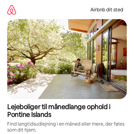
Gå
videre
Airbnb dit sted
til
indhold
Lejeboliger til månedlange ophold i
Pontine Islands
Find langtidsudlejning i en måned eller mere, der føles
som dit hjem.