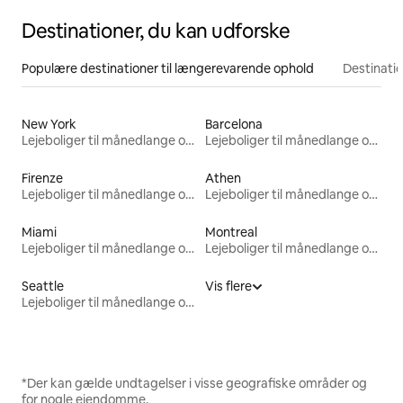
Destinationer, du kan udforske
Populære destinationer til længerevarende ophold
Destinati
New York
Barcelona
Lejeboliger til månedlange ophold
Lejeboliger til månedlange ophold
Firenze
Athen
Lejeboliger til månedlange ophold
Lejeboliger til månedlange ophold
Miami
Montreal
Lejeboliger til månedlange ophold
Lejeboliger til månedlange ophold
Seattle
Vis flere
Lejeboliger til månedlange ophold
*Der kan gælde undtagelser i visse geografiske områder og
for nogle ejendomme.