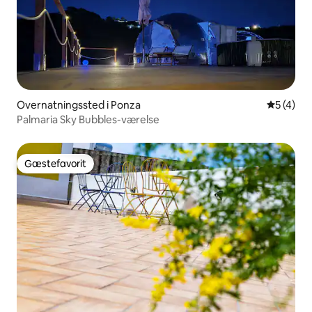
Overnatningssted i Ponza
5 ud af 5
5 (4)
Palmaria Sky Bubbles-værelse
Gæstefavorit
Gæstefavorit