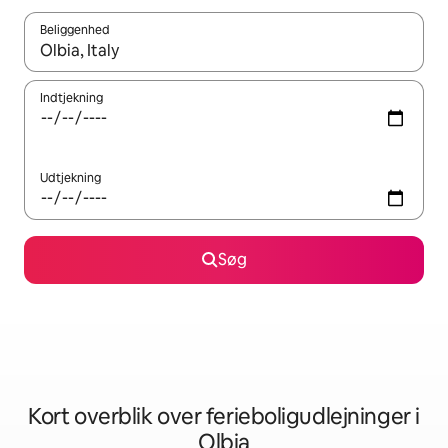
Beliggenhed
Når resultaterne er tilgængelige, skal du navigere med piletaste
Indtjekning
Udtjekning
Søg
Kort overblik over ferieboligudlejninger i
Olbia