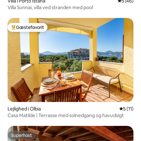
Villa i Porto Istana
5 ud af 5 
5 (46)
Villa Sunnai, villa ved stranden med pool
Gæstefavorit
Bedste gæstefavorit
Lejlighed i Olbia
5 ud af 5
5 (11)
Casa Matilde | Terrasse med solnedgang og havudsigt
Superhost
Superhost