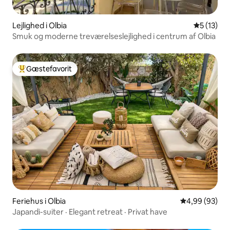
Lejlighed i Olbia
5 ud af 5 
5 (13)
Smuk og moderne treværelseslejlighed i centrum af Olbia
Gæstefavorit
Bedste gæstefavorit
Feriehus i Olbia
4,99 ud af 5 
4,99 (93)
Japandi-suiter · Elegant retreat · Privat have