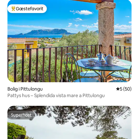
Gæstefavorit
Bedste gæstefavorit
Bolig i Pittulongu
5 ud af 5 
5 (50)
Pattys hus – Splendida vista mare a Pittulongu
Superhost
Superhost