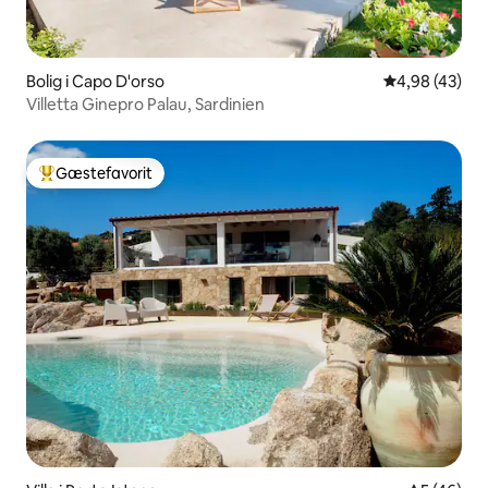
Bolig i Capo D'orso
4,98 ud af 5 
4,98 (43)
Villetta Ginepro Palau, Sardinien
Gæstefavorit
Bedste gæstefavorit