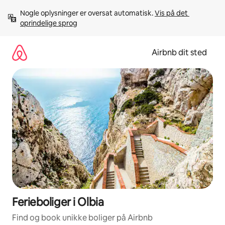
Gå
Nogle oplysninger er oversat automatisk. 
Vis på det 
videre
oprindelige sprog
til
indhold
Airbnb dit sted
Ferieboliger i Olbia
Find og book unikke boliger på Airbnb