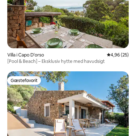
Villa i Capo D'orso
4,96 ud af 5 
4,96 (25)
[Pool & Beach] – Eksklusiv hytte med havudsigt
Gæstefavorit
Gæstefavorit