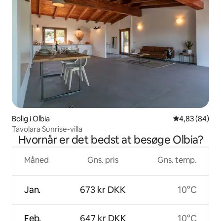
Bolig i Olbia
4,83 ud af 5 
4,83 (84)
Tavolara Sunrise-villa
Hvornår er det bedst at besøge Olbia?
Måned
Gns. pris
Gns. temp.
Jan.
673 kr DKK
10°C
Feb.
647 kr DKK
10°C