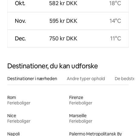
Okt.
582 kr DKK
18°C
Nov.
595 kr DKK
14°C
Dec.
750 kr DKK
11°C
Destinationer, du kan udforske
Destinationer i nærheden
Andre typer ophold
De bedste
Rom
Firenze
Ferieboliger
Ferieboliger
Nice
Marseille
Ferieboliger
Ferieboliger
Napoli
Palermo Metropolitansk By