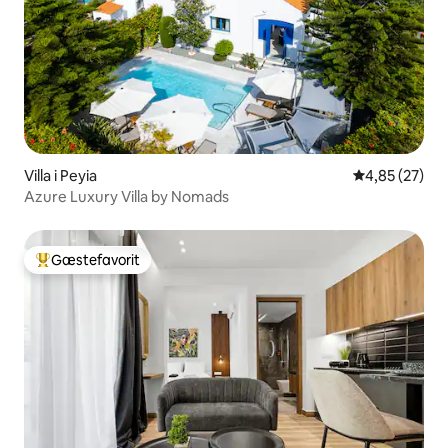
Villa i Peyia
4,85 ud af 5 
4,85 (27)
Azure Luxury Villa by Nomads
Gæstefavorit
Bedste gæstefavorit