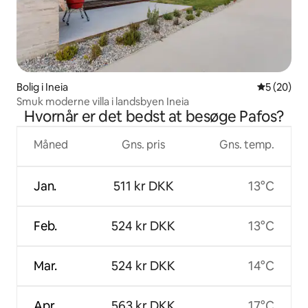
Bolig i Ineia
5 ud af 5 
5 (20)
Smuk moderne villa i landsbyen Ineia
Hvornår er det bedst at besøge Pafos?
Måned
Gns. pris
Gns. temp.
Jan.
511 kr DKK
13°C
Feb.
524 kr DKK
13°C
Mar.
524 kr DKK
14°C
Apr.
563 kr DKK
17°C