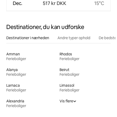
Dec.
517 kr DKK
15°C
Destinationer, du kan udforske
Destinationer i nærheden
Andre typer ophold
De bedste
Amman
Rhodos
Ferieboliger
Ferieboliger
Alanya
Beirut
Ferieboliger
Ferieboliger
Larnaca
Limassol
Ferieboliger
Ferieboliger
Alexandria
Vis flere
Ferieboliger