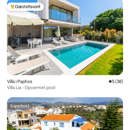
Gæstefavorit
Bedste gæstefavorit
Villa i Paphos
5 ud af 5 
5 (38)
Villa Lia - Opvarmet pool
Superhost
Superhost