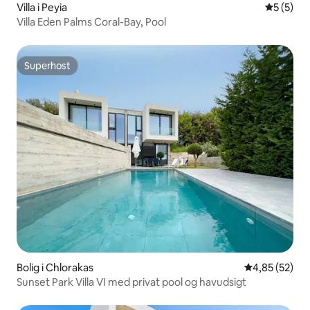
Villa i Peyia
5 ud af 5
5 (5)
Villa Eden Palms Coral-Bay, Pool
Superhost
Superhost
Bolig i Chlorakas
4,85 ud af 5 
4,85 (52)
Sunset Park Villa VI med privat pool og havudsigt