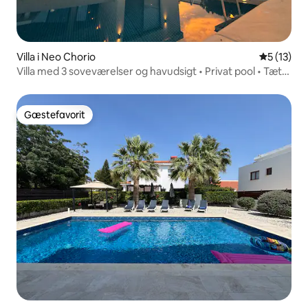
Villa i Neo Chorio
5 ud af 5 
5 (13)
Villa med 3 soveværelser og havudsigt • Privat pool • Tæt
på stranden
Gæstefavorit
Gæstefavorit