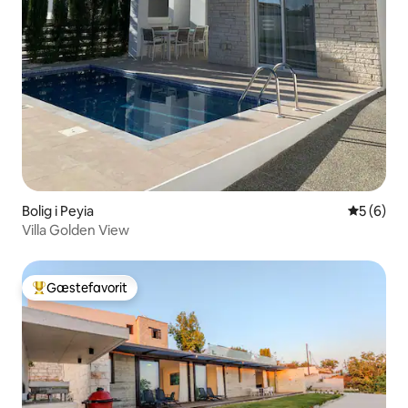
Bolig i Peyia
5 ud af 5
5 (6)
Villa Golden View
Gæstefavorit
Bedste gæstefavorit