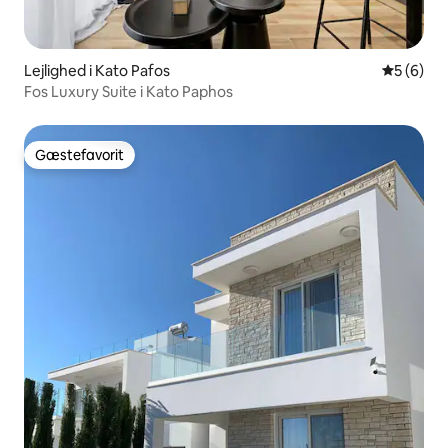
Lejlighed i Kato Pafos
5 ud af 5
5 (6)
Fos Luxury Suite i Kato Paphos
Gæstefavorit
Gæstefavorit