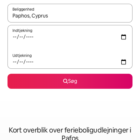
Beliggenhed
Når resultaterne er tilgængelige, skal du navigere med piletaste
Indtjekning
Udtjekning
Søg
Kort overblik over ferieboligudlejninger i
Pafos