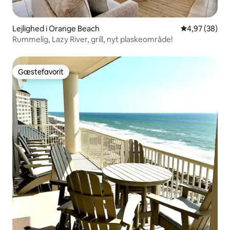
Lejlighed i Orange Beach
4,97 ud af 5 
4,97 (38)
Rummelig, Lazy River, grill, nyt plaskeområde!
Gæstefavorit
Gæstefavorit