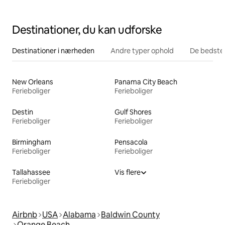
Destinationer, du kan udforske
Destinationer i nærheden
Andre typer ophold
De bedste
New Orleans
Panama City Beach
Ferieboliger
Ferieboliger
Destin
Gulf Shores
Ferieboliger
Ferieboliger
Birmingham
Pensacola
Ferieboliger
Ferieboliger
Tallahassee
Vis flere
Ferieboliger
Airbnb
USA
Alabama
Baldwin County
Orange Beach