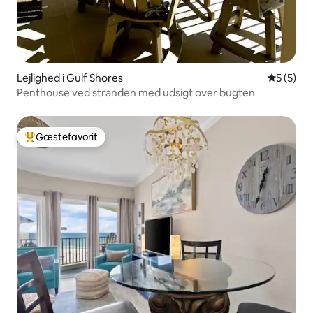
Lejlighed i Gulf Shores
5 ud af 5
5 (5)
Penthouse ved stranden med udsigt over bugten
Gæstefavorit
Bedste gæstefavorit