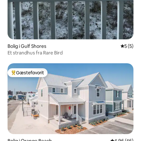
Bolig i Gulf Shores
5 ud af 5
5 (5)
Et strandhus fra Rare Bird
Gæstefavorit
Bedste gæstefavorit
Bolig i Orange Beach
4,96 ud af 5 
4,96 (46)