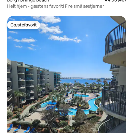
Helt hjem - gæstens favorit! Fire små søstjerner
Gæstefavorit
Gæstefavorit