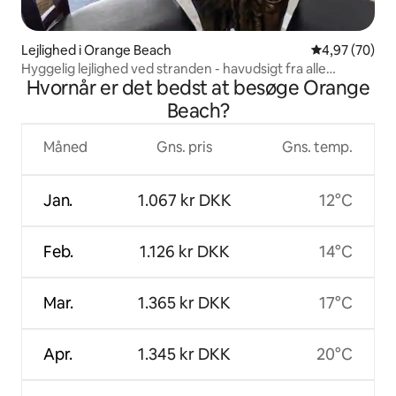
Lejlighed i Orange Beach
4,97 ud af 5 
4,97 (70)
Hyggelig lejlighed ved stranden - havudsigt fra alle
Hvornår er det bedst at besøge Orange
værelser
Beach?
Måned
Gns. pris
Gns. temp.
Jan.
1.067 kr DKK
12°C
Feb.
1.126 kr DKK
14°C
Mar.
1.365 kr DKK
17°C
Apr.
1.345 kr DKK
20°C