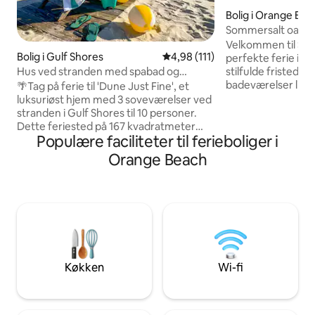
Bolig i Orange Be
Sommersalt oase
Velkommen til Sum
Bolig i Gulf Shores
4,98 ud af 5 i gennemsnitlig b
4,98 (111)
perfekte ferie i 
Hus ved stranden med spabad og
stilfulde fristed 
bålplads
badeværelser ligge
🌴Tag på ferie til 'Dune Just Fine', et
hvide sandstrande. 
luksuriøst hjem med 3 soveværelser ved
opholdsrum, lav ma
stranden i Gulf Shores til 10 personer.
moderne køkken, el
Dette feriested på 167 kvadratmeter
Populære faciliteter til ferieboliger i
private balkon. Hv
ligger få skridt fra stranden og Little
eget badeværelse 
Lagoon og tilbyder et privat spabad,
Orange Beach
komfort og privatli
bålplads, udsigt over bugten,
resort-stil – pool,
gourmetkøkken og sjov for alle med en
– plus familielege
spillehal. Nyd adgang til en strand, der er
kulgrill og strandu
en del af ejendommen, og en privat
skygge, vogn og ud
fiskebro. Perfekt til familier, der ønsker
dage ved kysten.
en ferie ved kysten!🌴 Højdepunkter for
🏖️ beliggenhed: - Tre minutters gang til
Deeded Beach Access - 2 minutters
Køkken
Wi-fi
gang til Little Lagoon Fishing Pier - 3
Miles til The Hangout/Rhemp Fest