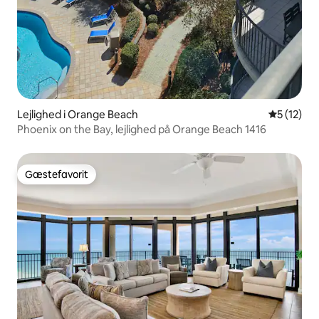
Lejlighed i Orange Beach
5 ud af 5 
5 (12)
Phoenix on the Bay, lejlighed på Orange Beach 1416
Gæstefavorit
Gæstefavorit