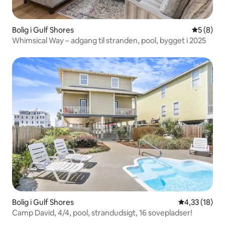
Bolig i Gulf Shores
5 ud af 5
5 (8)
Whimsical Way – adgang til stranden, pool, bygget i 2025
Bolig i Gulf Shores
4,33 ud af 5 
4,33 (18)
Camp David, 4/4, pool, strandudsigt, 16 sovepladser!