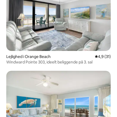
Lejlighed i Orange Beach
4,9 ud af 5 
4,9 (31)
Windward Pointe 303, ideelt beliggende på 3. sal