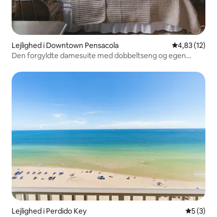
Lejlighed i Downtown Pensacola
4,83 ud af 5 
4,83 (12)
Den forgyldte damesuite med dobbeltseng og egen
indgang
Lejlighed i Perdido Key
5 ud af 5
5 (3)