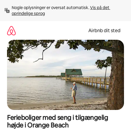
Gå
Nogle oplysninger er oversat automatisk. 
Vis på det 
videre
oprindelige sprog
til
indhold
Airbnb dit sted
Ferieboliger med seng i tilgængelig
højde i Orange Beach