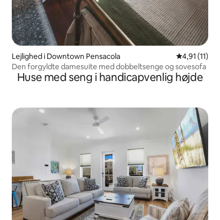
Lejlighed i Downtown Pensacola
4,91 ud af 5
4,91 (11)
Den forgyldte damesuite med dobbeltsenge og sovesofa
Huse med seng i handicapvenlig højde