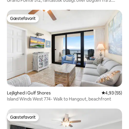
Grand Pointe 512, fantastisk udsigt over bugten fra 5.
etage
Gæstefavorit
Gæstefavorit
Lejlighed i Gulf Shores
4,93 ud af 5 
4,93 (55)
Island Winds West 774- Walk to Hangout, beachfront
Gæstefavorit
Gæstefavorit