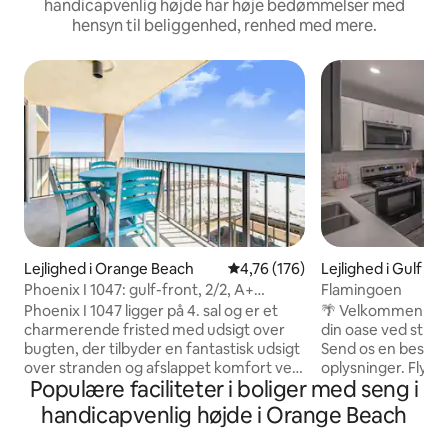
handicapvenlig højde har høje bedømmelser med
hensyn til beliggenhed, renhed med mere.
Lejlighed i Orange Beach
4,76 ud af 5 i gennemsnitlig b
4,76 (176)
Lejlighed i Gulf Sh
Phoenix I 1047: gulf-front, 2/2, A+
Flamingoen
faciliteter
Phoenix I 1047 ligger på 4. sal og er et
🌴 Velkommen til 
charmerende fristed med udsigt over
din oase ved stra
bugten, der tilbyder en fantastisk udsigt
Send os en besked 
over stranden og afslappet komfort ved
oplysninger. Flygt til et afslappende
Populære faciliteter i boliger med seng i
kysten. Denne smukt indrettede
tilflugtssted lige 
lejlighed med 2 soveværelser og 2
Alabama. The Flami
handicapvenlig højde i Orange Beach
badeværelser har en suite med kingsize-
roligt område og e
dobbeltseng, et gæsteværelse med
der kombinerer 