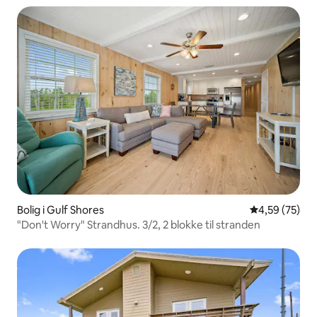
Bolig i Gulf Shores
4,59 ud af 5 
4,59 (75)
"Don't Worry" Strandhus. 3/2, 2 blokke til stranden