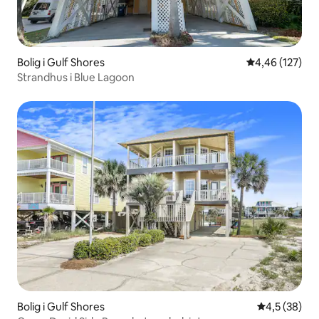
Bolig i Gulf Shores
4,46 ud af 5 i
4,46 (127)
Strandhus i Blue Lagoon
Bolig i Gulf Shores
4,5 ud af 5 
4,5 (38)