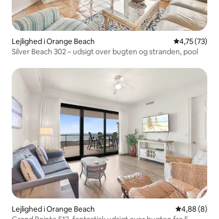
Lejlighed i Orange Beach
4,75 ud af 5 
4,75 (73)
Silver Beach 302 – udsigt over bugten og stranden, pool
Lejlighed i Orange Beach
4,88 ud af 5
4,88 (8)