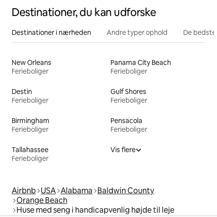
Destinationer, du kan udforske
Destinationer i nærheden
Andre typer ophold
De bedste
New Orleans
Panama City Beach
Ferieboliger
Ferieboliger
Destin
Gulf Shores
Ferieboliger
Ferieboliger
Birmingham
Pensacola
Ferieboliger
Ferieboliger
Tallahassee
Vis flere
Ferieboliger
Airbnb
USA
Alabama
Baldwin County
Orange Beach
Huse med seng i handicapvenlig højde til leje