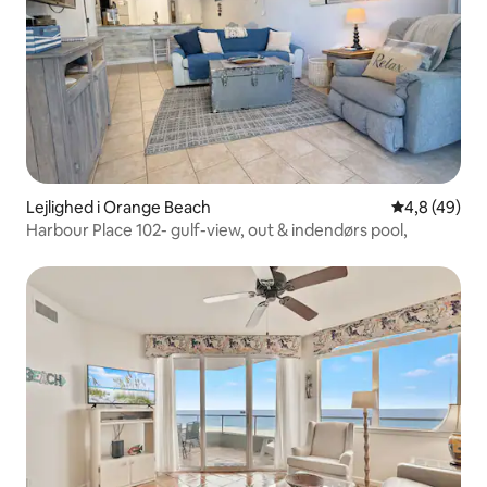
Lejlighed i Orange Beach
4,8 ud af 5 
4,8 (49)
Harbour Place 102- gulf-view, out & indendørs pool,