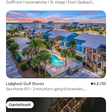
Golffront 1 soveværelse | 15. etage | Pool | Spabad |
Vaskemaskine/tørretumbler
Lejlighed i Gulf Shores
4,6 ud af 5 
4,6 (10)
Sea Horse 611 – 2 minutters gang til stranden,
nyrenoveret
Gæstefavorit
Gæstefavorit