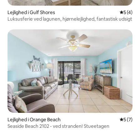
Lejlighed i Gulf Shores
5 ud af 5
5 (4)
Luksusferie ved lagunen, hjørnelejlighed, fantastisk udsigt
Lejlighed i Orange Beach
5 ud af 5
5 (7)
Seaside Beach 2102 - ved stranden! Stueetagen