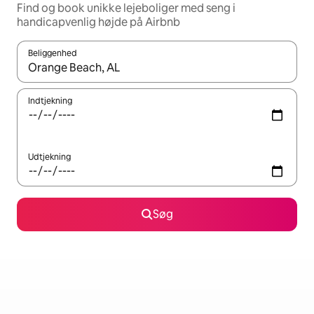
Find og book unikke lejeboliger med seng i
handicapvenlig højde på Airbnb
Beliggenhed
Når resultaterne er tilgængelige, skal du navigere med piletaste
Indtjekning
Udtjekning
Søg