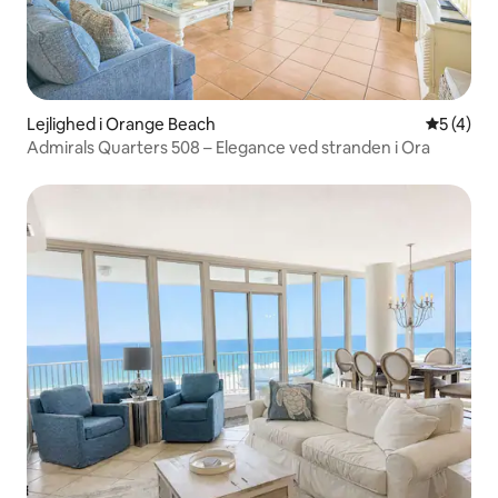
Lejlighed i Orange Beach
5 ud af 5
5 (4)
Admirals Quarters 508 – Elegance ved stranden i Ora