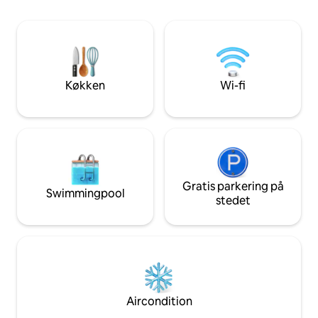
queensize-dobbeltseng og en sovesofa,
komfort, hvilket gø
så der er plads til op til 6 personer. Nyd et
ferie for både fami
lyst opholdsområde, et fuldt udstyret
solorejsende. Med 
køkken med granitbordplader, wi-fi og
strandpromenaden
vaskemaskine/tørretumbler i boligen –
bogstaveligt talt f
perfekt til en afslappet, solrig ferie i
inviterer dig til a
Køkken
Wi-fi
Orange Beach. Skal være mindst 25 år
sand kystlykke.
for at leje
Gratis parkering på
Swimmingpool
stedet
Aircondition