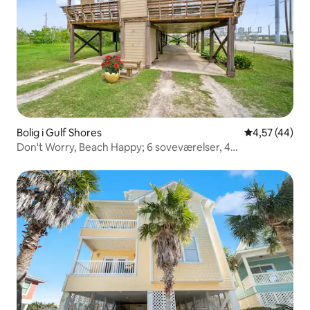
Bolig i Gulf Shores
4,57 ud af 5 
4,57 (44)
Don't Worry, Beach Happy; 6 soveværelser, 4
badeværelser, 20 sengepladser.