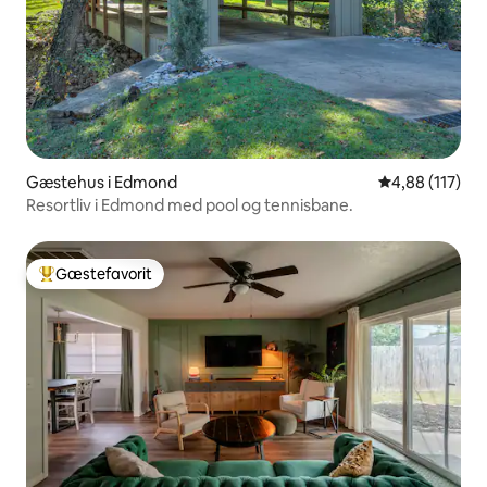
Gæstehus i Edmond
4,88 ud af 5 i
4,88 (117)
Resortliv i Edmond med pool og tennisbane.
Gæstefavorit
Bedste gæstefavorit