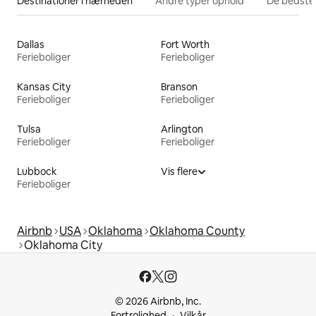
Destinationer i nærheden
Andre typer ophold
De bedste
Dallas
Fort Worth
Ferieboliger
Ferieboliger
Kansas City
Branson
Ferieboliger
Ferieboliger
Tulsa
Arlington
Ferieboliger
Ferieboliger
Lubbock
Vis flere
Ferieboliger
Airbnb
USA
Oklahoma
Oklahoma County
Oklahoma City
© 2026 Airbnb, Inc.
Fortrolighed
Vilkår