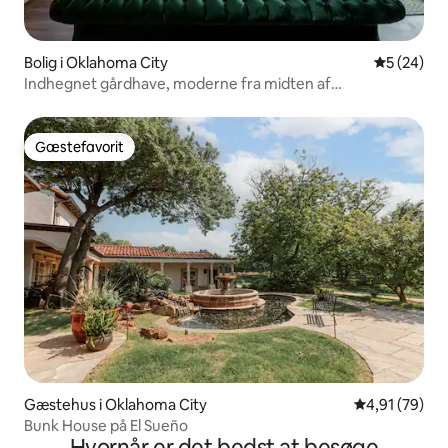
Bolig i Oklahoma City
5 ud af 5 
5 (24)
Indhegnet gårdhave, moderne fra midten af
århundredet, stille nabolag
Gæstefavorit
Gæstefavorit
Gæstehus i Oklahoma City
4,91 ud af 5 
4,91 (79)
Bunk House på El Sueño
Hvornår er det bedst at besøge