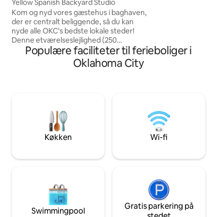
Yellow Spanish Backyard Studio
badeværelse, skab
højhastighedsintern
Kom og nyd vores gæstehus i baghaven,
spabadet i baghave
der er centralt beliggende, så du kan
aften i byen – tag
nyde alle OKC's bedste lokale steder!
inden, og brug det på
Denne etværelseslejlighed (250
Populære faciliteter til ferieboliger i
frem til at være væ
kvadratmeter) er blevet omhyggeligt
designet til at tænke på alt, hvad du kan
Oklahoma City
have brug for til et afslappende ophold -
kaffe, snacks, behageligt sengetøj og
meget mere! Dette gæstehus er gemt
væk bag vores hus, hvilket giver ekstra
sikkerhed. Vi bor i hovedhuset og
baghaven. Vi har en venlig grand danois
(Winston), der er velopdragen og
overvåges, mens den er udenfor.
Køkken
Wi-fi
Adgang til boligen sker via en indkørsel.
Gratis parkering på
Swimmingpool
stedet