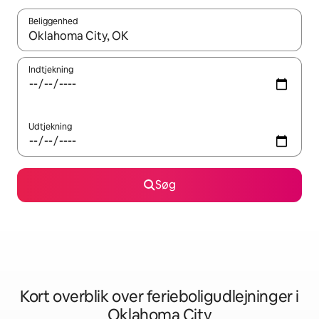
Beliggenhed
Når resultaterne er tilgængelige, skal du navigere med piletaste
Indtjekning
Udtjekning
Søg
Kort overblik over ferieboligudlejninger i
Oklahoma City