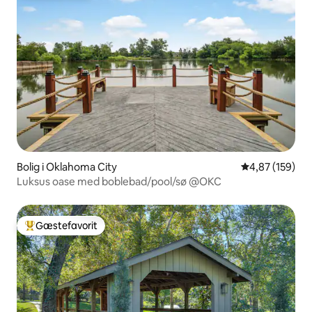
Bolig i Oklahoma City
4,87 ud af 5 i
4,87 (159)
Luksus oase med boblebad/pool/sø @OKC
Gæstefavorit
Bedste gæstefavorit