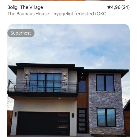
Bolig i The Village
4,96 ud af 5 
4,96 (24)
The Bauhaus House – hyggeligt feriested i OKC
Superhost
Superhost