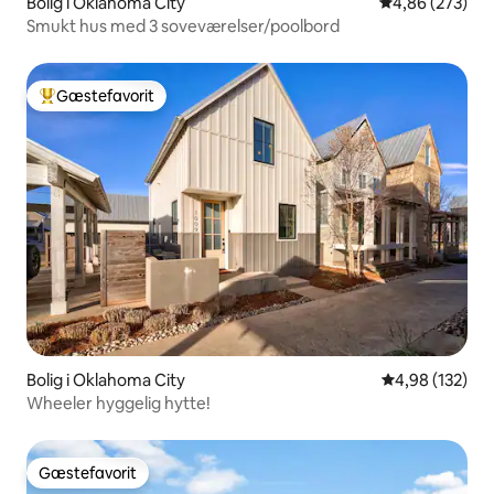
Bolig i Oklahoma City
4,86 ud af 5 i
4,86 (273)
Smukt hus med 3 soveværelser/poolbord
Gæstefavorit
Bedste gæstefavorit
Bolig i Oklahoma City
4,98 ud af 5 i
4,98 (132)
Wheeler hyggelig hytte!
Gæstefavorit
Gæstefavorit