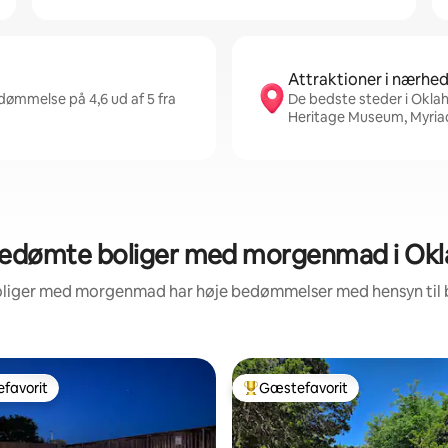
Attraktioner i nærhe
dømmelse på 4,6 ud af 5 fra
De bedste steder i Okla
Heritage Museum, Myriad
bedømte boliger med morgenmad i Okl
boliger med morgenmad har høje bedømmelser med hensyn til
favorit
Gæstefavorit
gæstefavorit
Bedste gæstefavorit