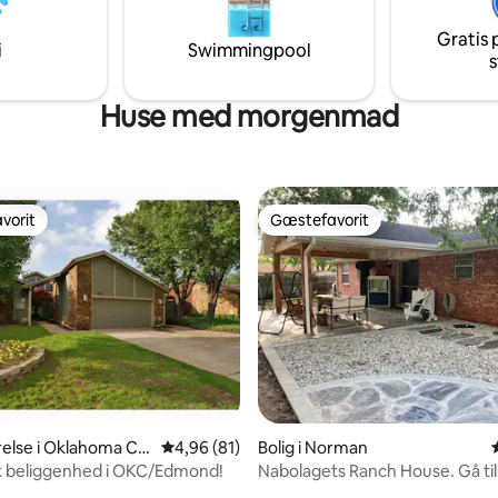
Nyd et fuldt udstyret køkken o
Gratis 
vaskerum. Perfekt til afslapnin
i
Swimmingpool
s
dag med eventyr.
Huse med morgenmad
vorit
Gæstefavorit
vorit
Gæstefavorit
snitlig bedømmelse, 80 omtaler
relse i Oklahoma Cit
4,96 ud af 5 i gennemsnitlig bedømmelse, 8
4,96 (81)
Bolig i Norman
k beliggenhed i OKC/Edmond!
Nabolagets Ranch House. Gå til OU,
Mont