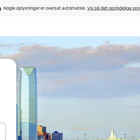
Nogle oplysninger er oversat automatisk. 
Vis på det oprindelige sp
 med piletasterne op og ned eller se mere ved at trykke eller stryge.