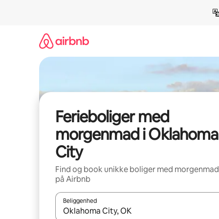
Gå
videre
til
indhold
Ferieboliger med
morgenmad i Oklahoma
City
Find og book unikke boliger med morgenmad
på Airbnb
Beliggenhed
Når resultaterne er tilgængelige, skal du navigere