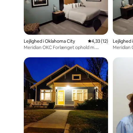
Lejlighed i Oklahoma City
4,33 ud af 5 i gennem
4,33 (12)
Lejlighed
Meridian OKC Forlænget ophold m.
Meridian
morgenmadsbuffet nr. 3
morgenma