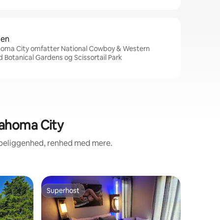
den
homa City omfatter National Cowboy & Western
 Botanical Gardens og Scissortail Park
ahoma City
 beliggenhed, renhed med mere.
Lejlighed
Superhost
Gæstefa
Superhost
Gæstefa
Paseo Pad
distriktet
Denne hyg
siden af P