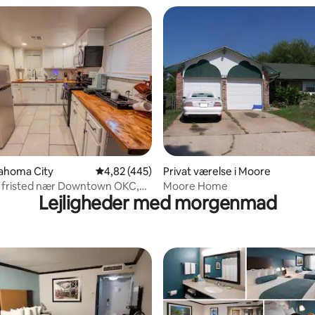
nitlig bedømmelse, 245 omtaler
klahoma City
4,82 ud af 5 i gennemsnitlig bedømmelse, 44
4,82 (445)
Privat værelse i Moore
t fristed nær Downtown OKC,
Moore Home
Lejligheder med morgenmad
l Dist.