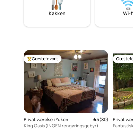
Køkken
Wi-f
Gæstefavorit
Gæstefa
Bedste gæstefavorit
Gæstefa
Privat værelse i Yukon
5 ud af 5 i gennem
5 (80)
Privat væ
y
King Oasis (INGEN rengøringsgebyr)
Fantastis