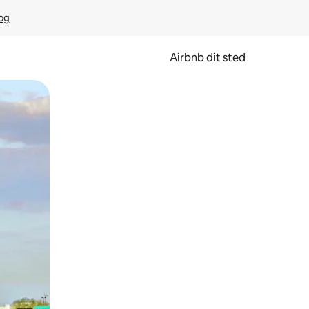
rog
Airbnb dit sted