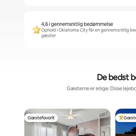
4,6 i gennemsnitlig bedømmelse
Ophold i Oklahoma City får en gennemsnitlig be
gæster
De bedst 
Gæsterne er enige: Disse leje
Gæstefavorit
Gæste
Gæstefavorit
Bedste 