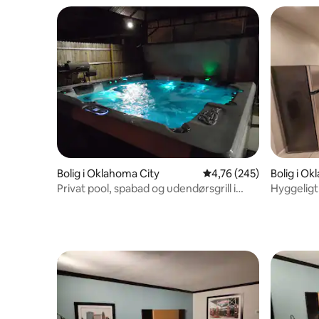
Bolig i Oklahoma City
4,76 ud af 5 i gennems
4,76 (245)
Bolig i O
Privat pool, spabad og udendørsgrill i
Hyggelig
OKC
OU Medica