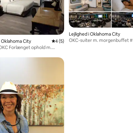
Lejlighed i Oklahoma City
OKC-suiter m. morgenbuffet #
snitlig bedømmelse, 12 omtaler
 i Oklahoma City
4 ud af 5 i gennemsnitlig bedømmelse, 
4 (5)
 OKC Forlænget ophold m.
dsbuffet #9