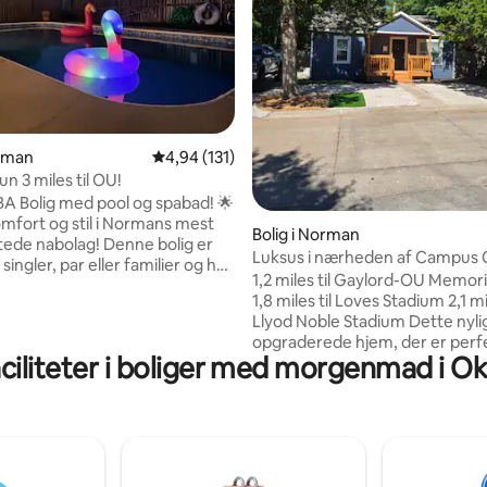
msnitlig bedømmelse, 7 omtaler
orman
4,94 ud af 5 i gennemsnitlig bedømmelse, 13
4,94 (131)
un 3 miles til OU!
2BA Bolig med pool og spabad! 🌟
komfort og stil i Normans mest
Bolig i Norman
tede nabolag! Denne bolig er
Luksus i nærheden af Campus 
 singler, par eller familier og har
1,2 miles til Gaylord-OU Memori
du skal bruge til et afslappende
1,8 miles til Loves Stadium 2,1 miles til
 Privat pool og spabad – slap af,
Llyod Noble Stadium Dette nyligt
g lad stressen forsvinde (bruges
opgraderede hjem, der er perf
nsvar) 🏡 Rummelig og
ciliteter i boliger med morgenmad i O
beliggende i et roligt kvarter, l
 4 soveværelser, 2
en kort gåtur fra OU's fodbold-
ser, fuldt udstyret køkken📍
basketball- og softballstadion
sses beliggenhed – kun 5 km fra
Hjørnes spisesteder og natteliv
astisk! Bemærk: Fester,
10 miles fra Lake Thunderbird, h
eder eller sammenkomster er
det til det ideelle ophold til ka
.
campusbesøg eller udendørs ud