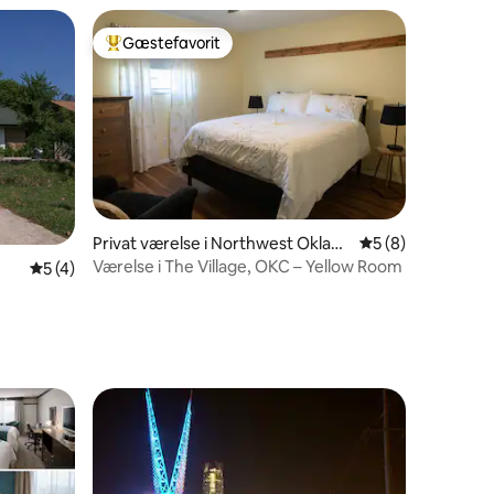
Gæstefavorit
Bedste gæstefavorit
Privat værelse i Northwest Oklaho
5 ud af 5 i genne
5 (8)
ma City
Værelse i The Village, OKC – Yellow Room
5 omtaler
5 ud af 5 i gennemsnitlig bedømmelse, 4 omtaler
5 (4)