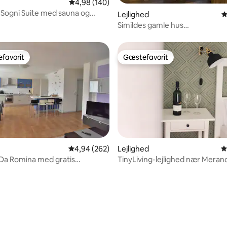
4,98 ud af 5 i gennemsnitlig bedømmelse, 14
4,98 (140)
i Suite med sauna og
Lejlighed
4
Simildes gamle hus
it022250C2W8E76PJV
favorit
Gæstefavorit
gæstefavorit
Gæstefavorit
nitlig bedømmelse, 144 omtaler
4,94 ud af 5 i gennemsnitlig bedømmelse, 26
4,94 (262)
Lejlighed
4
 Da Romina med gratis
TinyLiving-lejlighed nær Meran