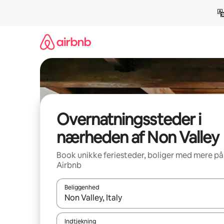
Gå
videre
til
indhold
Overnatningssteder i
nærheden af Non Valley
Book unikke feriesteder, boliger med mere på
Airbnb
Beliggenhed
Når resultaterne er tilgængelige, skal du navigere
Indtjekning