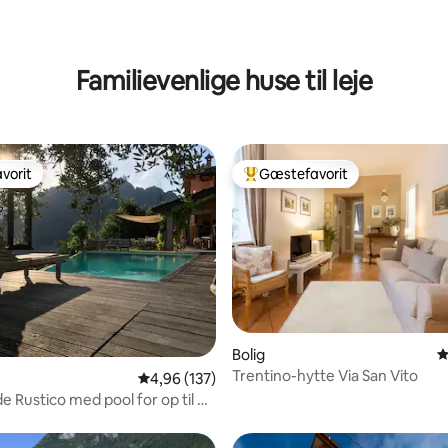
Familievenlige huse til leje
vorit
Gæstefavorit
vorit
Bedste gæstefavorit
nitlig bedømmelse, 143 omtaler
Bolig
4
Trentino-hytte Via San Vito
4,96 ud af 5 i gennemsnitlig bedømmelse, 13
4,96 (137)
e Rustico med pool for op til 8