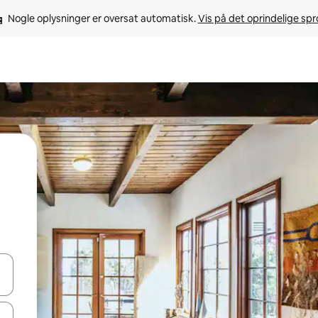
Nogle oplysninger er oversat automatisk. 
Vis på det oprindelige sp
 med piletasterne op og ned eller se mere ved at trykke eller stryge.