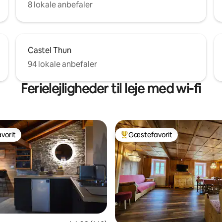
8 lokale anbefaler
Castel Thun
94 lokale anbefaler
Ferielejligheder til leje med wi-fi
vorit
Gæstefavorit
vorit
Bedste gæstefavorit
nitlig bedømmelse, 104 omtaler