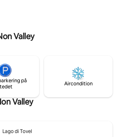
rlpool!
Kalterer- und Gardasee und Dolomiten.
Ausgangspunkt für viele schöne
Wanderungen, Sommer wie Winter.
 Non Valley
parkering på
Aircondition
tedet
on Valley
Lago di Tovel