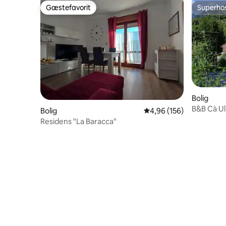
Gæstefavorit
Superho
Gæstefavorit
Superho
Bolig
B&B Cà Uli
Bolig
4,96 ud af 5 i gennems
4,96 (156)
Residens "La Baracca"