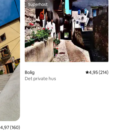
Superhost
Superhost
1 omtaler
Bolig
4,95 ud af 5 i gennems
4,95 (214)
Det private hus
,97 ud af 5 i gennemsnitlig bedømmelse, 160 omtaler
4,97 (160)