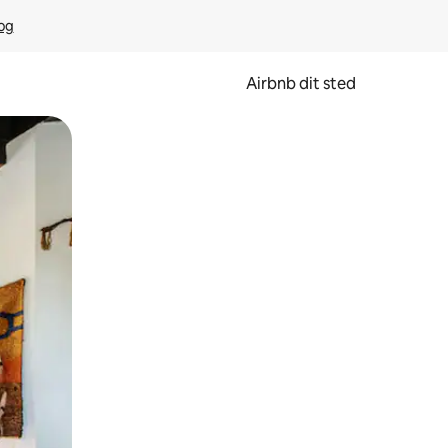
rog
Airbnb dit sted