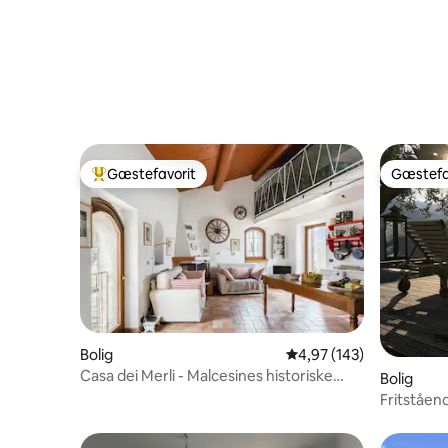
Gæstefavorit
Gæstefa
Bedste gæstefavorit
Gæstefa
Bolig
4,97 ud af 5 i gennems
4,97 (143)
Casa dei Merli - Malcesines historiske
Bolig
centrum
Fritståend
personer