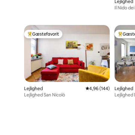
Lejlighed
Il Nido dei Sogn
spabad
Gæstefavorit
Gæste
Bedste gæstefavorit
Bedste 
Lejlighed
4,96 ud af 5 i gennems
4,96 (144)
Lejlighed
Lejlighed San Nicolò
Lejlighed
parkering