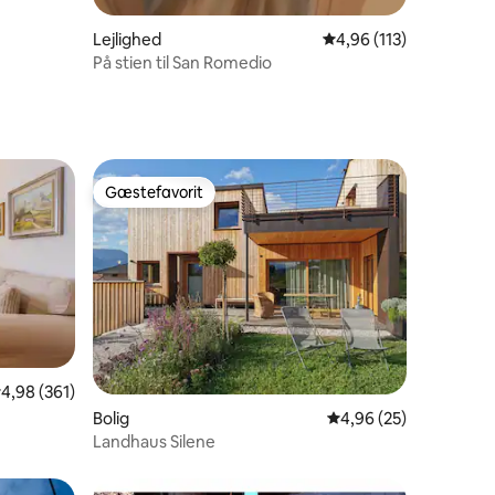
Lejlighed
4,96 ud af 5 i gennems
4,96 (113)
På stien til San Romedio
Gæstefavorit
Gæstefavorit
,98 ud af 5 i gennemsnitlig bedømmelse, 361 omtaler
4,98 (361)
7 omtaler
Bolig
4,96 ud af 5 i gennem
4,96 (25)
Landhaus Silene