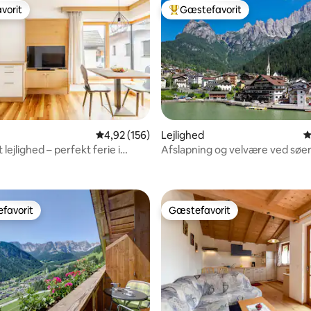
vorit
Gæstefavorit
vorit
Bedste gæstefavorit
nitlig bedømmelse, 104 omtaler
4,92 ud af 5 i gennemsnitlig bedømmelse, 15
4,92 (156)
Lejlighed
4
 lejlighed – perfekt ferie i
Afslapning og velvære ved søe
erne
favorit
Gæstefavorit
gæstefavorit
Gæstefavorit