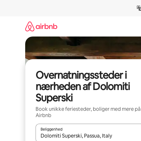
Gå
videre
til
indhold
Overnatningssteder i
nærheden af Dolomiti
Superski
Book unikke feriesteder, boliger med mere på
Airbnb
Beliggenhed
Når resultaterne er tilgængelige, skal du navigere