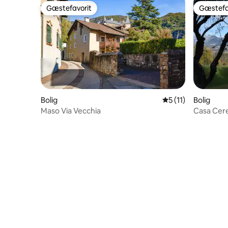
Gæstefavorit
Gæstefa
Gæstefavorit
Gæstefa
Bolig
5 ud af 5 i gennem
5 (11)
Bolig
Maso Via Vecchia
Casa Cer