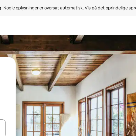
Nogle oplysninger er oversat automatisk. 
Vis på det oprindelige sp
 med piletasterne op og ned eller se mere ved at trykke eller stryge.