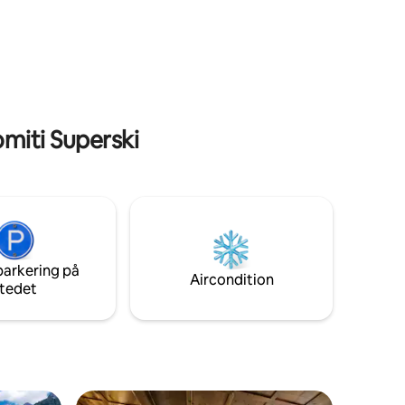
og de omkringliggende bjergtoppe. Et
 at the
intimt og autentisk sted, hvor du kan
rlpool!
finde enkelhed, skønhed og fred.
Indtjekning og udtjekning med min 4x4.
omiti Superski
parkering på
Aircondition
tedet