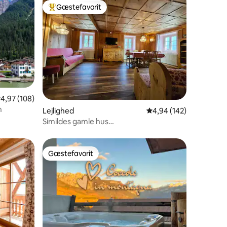
Gæstefavorit
Bedste gæstefavorit
6 omtaler
,97 ud af 5 i gennemsnitlig bedømmelse, 108 omtaler
4,97 (108)
n
Lejlighed
4,94 ud af 5 i gennems
4,94 (142)
Simildes gamle hus
it022250C2W8E76PJV
Gæstefavorit
Gæstefavorit