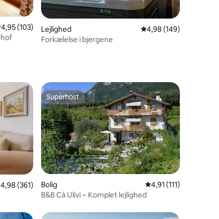
7 omtaler
,95 ud af 5 i gennemsnitlig bedømmelse, 103 omtaler
4,95 (103)
Lejlighed
4,98 ud af 5 i gennems
4,98 (149)
rhof
Forkælelse i bjergene
Superhost
Superhost
Bolig
4,91 ud af 5 i gennem
4,91 (111)
7 omtaler
,98 ud af 5 i gennemsnitlig bedømmelse, 361 omtaler
4,98 (361)
B&B Cà Ulivi ~ Komplet lejlighed