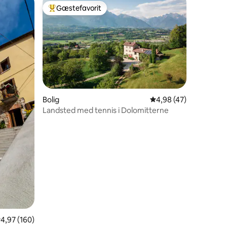
Gæstefavorit
Bedste gæstefavorit
2 omtaler
Bolig
4,98 ud af 5 i gennem
4,98 (47)
Landsted med tennis i Dolomitterne
,97 ud af 5 i gennemsnitlig bedømmelse, 160 omtaler
4,97 (160)