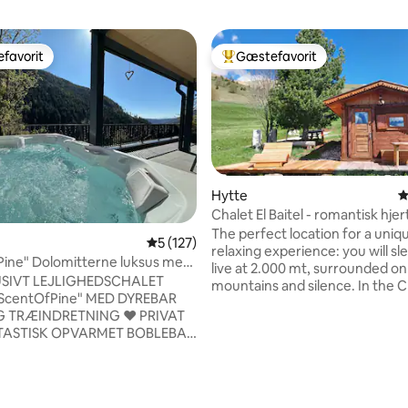
favorit
Gæstefavorit
gæstefavorit
Bedste gæstefavorit
Hytte
4
Chalet El Baitel - romantisk hjer
Lusia
The perfect location for a uniq
5 ud af 5 i gennemsnitlig bedømmelse, 12
5 (127)
relaxing experience: you will sl
ine" Dolomitterne luksus med
live at 2.000 mt, surrounded on
 og sauna
USIVT LEJLIGHEDSCHALET
mountains and silence. In the C
ScentOfPine" MED DYREBAR
you'll find all the comforts (whir
RÆINDRETNING ♥️ PRIVAT
sauna, kitchenette, LCD TV) a
NTASTISK OPVARMET BOBLEBAD
the terrace you can enjoy the
ELIG SAUNA + FANTASTISK
breathtaking view of the Lagor
OVER DOLOMITTERNE
and the Pale di San Martino Gr
NO BYMIDTE KUN 25 MINUTTER
of fragrant pine wood, it is fur
care in every detail. Lace up yo