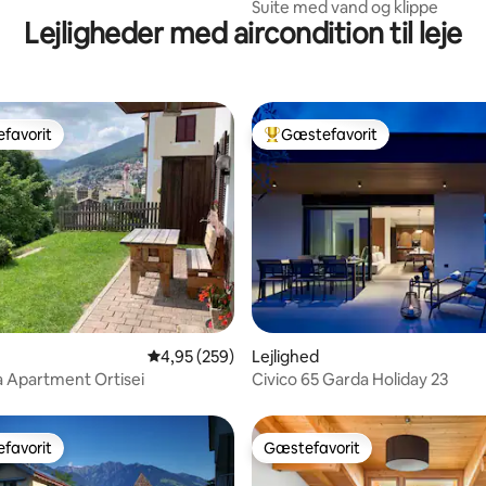
Suite med vand og klippe
Lejligheder med aircondition til leje
favorit
Gæstefavorit
gæstefavorit
Bedste gæstefavorit
snitlig bedømmelse, 73 omtaler
4,95 ud af 5 i gennemsnitlig bedømmelse, 25
4,95 (259)
Lejlighed
 Apartment Ortisei
Civico 65 Garda Holiday 23
favorit
Gæstefavorit
gæstefavorit
Gæstefavorit