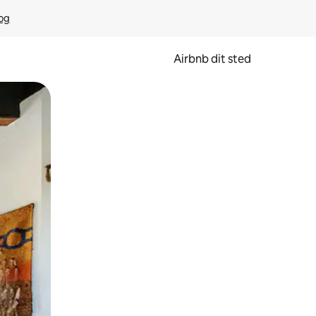
rog
Airbnb dit sted