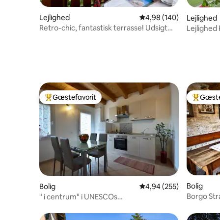
Lejlighed
4,98 ud af 5 i gennems
4,98 (140)
Lejlighed
Retro-chic, fantastisk terrasse! Udsigt
Lejlighed
over bjergene
Gæstefavorit
Gæste
Bedste gæstefavorit
Bedste 
Bolig
Bolig
4,94 ud af 5 i gennems
4,94 (255)
Borgo St
" i centrum" i UNESCOs
og Segus
verdensarvsområde