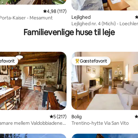
nitlig bedømmelse, 140 omtaler
4,98 ud af 5 i gennemsnitlig bedømmelse, 11
4,98 (117)
Lejlighed
4
 Porta-Kaiser - Mesamunt
Lejlighed nr. 4 (Michi) - Loechle
Familievenlige huse til leje
favorit
Gæstefavorit
gæstefavorit
Bedste gæstefavorit
5 ud af 5 i gennemsnitlig bedømmelse, 21
5 (217)
Bolig
4
nitlig bedømmelse, 255 omtaler
ramare mellem Valdobbiadene
Trentino-hytte Via San Vito
ino