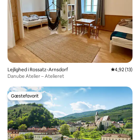
Lejlighed i Rossatz-Arnsdorf
4,92 ud af 5 
4,92 (13)
Danube Atelier – Atelieret
Gæstefavorit
Gæstefavorit