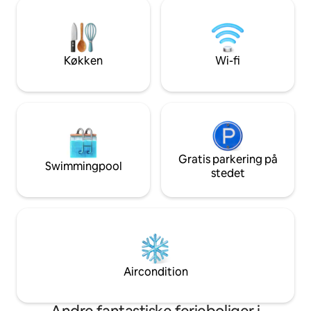
balkon - 1 badeværelse med bruser -
levemiljø. Hvis d
separat toilet - hyggelig stue-køkken
vi stille en barnes
med en smuk terrasse og udsigt over
Donau. Ideel til cyklister - låsbar garage -
Køkken
Wi-fi
Gratis parkering på
Swimmingpool
stedet
Aircondition