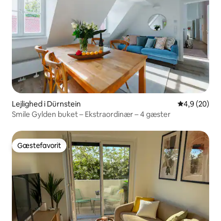
Lejlighed i Dürnstein
4,9 ud af 5 
4,9 (20)
Smile Gylden buket – Ekstraordinær – 4 gæster
Gæstefavorit
Gæstefavorit