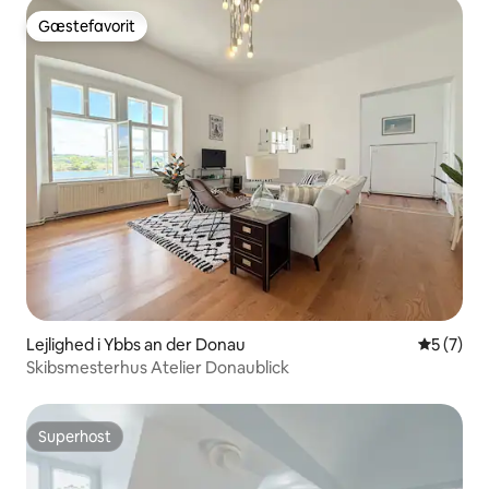
Gæstefavorit
Gæstefavorit
Lejlighed i Ybbs an der Donau
5 ud af 5
5 (7)
Skibsmesterhus Atelier Donaublick
Superhost
Superhost