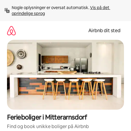
Gå
Nogle oplysninger er oversat automatisk. 
Vis på det 
videre
oprindelige sprog
til
indhold
Airbnb dit sted
Ferieboliger i Mitterarnsdorf
Find og book unikke boliger på Airbnb