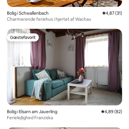
Bolig i Schwallenbach
4,87 ud af 5 
4,87 (31)
Charmerende feriehus i hjertet af Wachau
Gæstefavorit
Gæstefavorit
Bolig i Elsarn am Jauerling
4,89 ud af 5 
4,89 (82)
Ferielejlighed Franziska