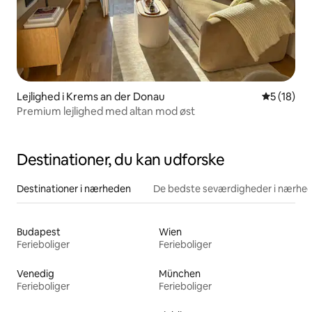
Lejlighed i Krems an der Donau
5 ud af 5 
5 (18)
Premium lejlighed med altan mod øst
Destinationer, du kan udforske
Destinationer i nærheden
De bedste seværdigheder i nærhe
Budapest
Wien
Ferieboliger
Ferieboliger
Venedig
München
Ferieboliger
Ferieboliger