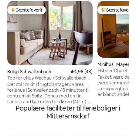
Gæstefavorit
Gæstefavorit
Bedste gæstefavorit
Bedste gæstefavo
Minihus i Mayerhö
Elsbeer Chalet
Bolig i Schwallenbach
4,98 ud af 5 i gennemsnitlig b
4,98 (48)
Takket være de sto
Top feriehus Wachau / Schwallenbach
værelser meget lys
nær Spitz
Det står midt i frugtplantagen: vores
særlig vægt på møb
feriehus i Schwallenbach / 5 minutter til
er blandt andet et
centrum af Spitz. Donau med en fin
spisebord med læn
sandstrand lige uden for døren (40 m) -
massivt elmetræ. De
Populære faciliteter til ferieboliger i
vinmarkerne bag huset. Der er plads til 4
hytten, men det k
personer - huset er for nylig blevet
Mitterarnsdorf
anmodning. Det p
grundigt renoveret. På 2 etager finder
klimaanlæg køler 
du: 2 soveværelser med komfortable
det renser også luf
dobbeltsenge, en vidunderlig udsigt og
bakterier og skab