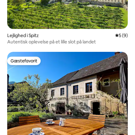
Lejlighed i Spitz
5 ud af 5
5 (9)
Autentisk oplevelse på et lille slot på landet
Gæstefavorit
Gæstefavorit