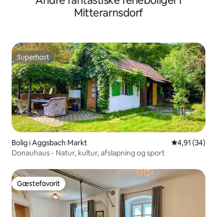
Andre fantastiske ferieboliger i
Mitterarnsdorf
Superhost
Superhost
Bolig i Aggsbach Markt
4,91 ud af 5 
4,91 (34)
Donauhaus - Natur, kultur, afslapning og sport
Gæstefavorit
Gæstefavorit