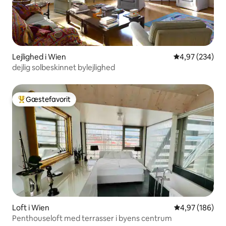
Lejlighed i Wien
4,97 ud af 5 i
4,97 (234)
dejlig solbeskinnet bylejlighed
Gæstefavorit
Bedste gæstefavorit
Loft i Wien
4,97 ud af 5 i
4,97 (186)
Penthouseloft med terrasser i byens centrum