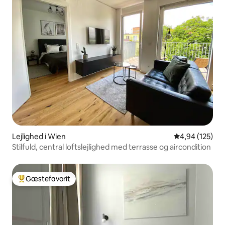
Lejlighed i Wien
4,94 ud af 5 i
4,94 (125)
Stilfuld, central loftslejlighed med terrasse og aircondition
Gæstefavorit
Bedste gæstefavorit