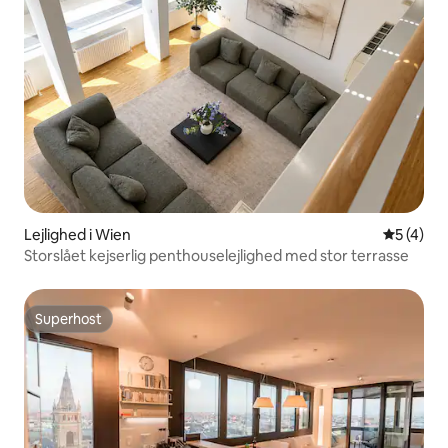
Lejlighed i Wien
5 ud af 5
5 (4)
Storslået kejserlig penthouselejlighed med stor terrasse
Superhost
Superhost