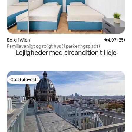
Bolig i Wien
4,97 ud af 5 
4,97 (35)
Familievenligt og roligt hus (1 parkeringsplads)
Lejligheder med aircondition til leje
Gæstefavorit
Gæstefavorit