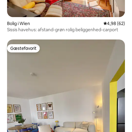
Bolig i Wien
4,98 ud af 5 
4,98 (62)
Sissis havehus: afstand-grøn rolig beliggenhed-carport
Gæstefavorit
Gæstefavorit