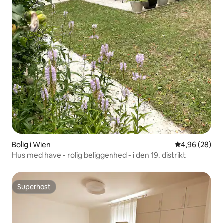
Bolig i Wien
4,96 ud af 5 
4,96 (28)
Hus med have - rolig beliggenhed - i den 19. distrikt
Superhost
Superhost