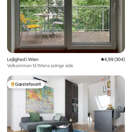
Lejlighed i Wien
4,99 ud af 5 i
4,99 (304)
Velkommen til Wiens solrige side
Gæstefavorit
Bedste gæstefavorit