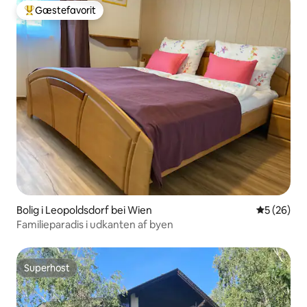
Gæstefavorit
Bedste gæstefavorit
Bolig i Leopoldsdorf bei Wien
5 ud af 5 
5 (26)
Familieparadis i udkanten af byen
Superhost
Superhost