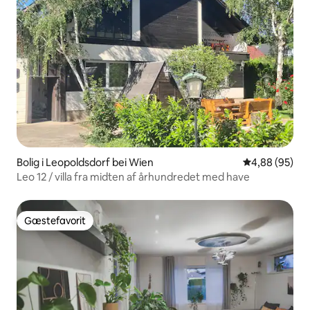
Bolig i Leopoldsdorf bei Wien
4,88 ud af 5 
4,88 (95)
Leo 12 / villa fra midten af århundredet med have
Gæstefavorit
Gæstefavorit