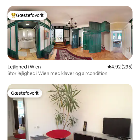
Gæstefavorit
Bedste gæstefavorit
Lejlighed i Wien
4,92 ud af 5 i
4,92 (295)
Stor lejlighed i Wien med klaver og aircondition
Gæstefavorit
Gæstefavorit