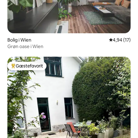
Bolig i Wien
4,94 ud af 5 
4,94 (17)
Grøn oase i Wien
Gæstefavorit
Bedste gæstefavorit