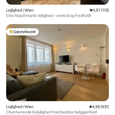
Lejlighed i Wien
4,97 ud af 5 i
4,97 (113)
Chic Naschmarkt-lejlighed – central og fredfyldt
Gæstefavorit
Bedste gæstefavorit
Lejlighed i Wien
4,95 ud af 5 i
4,95 (431)
Charmerende bylejlighed med bedste beliggenhed