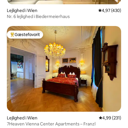
Lejlighed i Wien
4,97 ud af 5 i
4,97 (430)
Nr. 6 lejlighed i Biedermeierhaus
Gæstefavorit
Bedste gæstefavorit
Lejlighed i Wien
4,99 ud af 5 i
4,99 (231)
7Heaven Vienna Center Apartments – Franzl