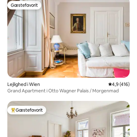
Gæstefavorit
Gæstefavorit
Lejlighed i Wien
4,9 ud af 5 i
4,9 (416)
Grand Apartment i Otto Wagner Palais / Morgenmad
Gæstefavorit
Bedste gæstefavorit