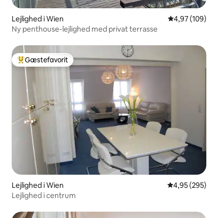
Lejlighed i Wien
4,97 ud af 5 i
4,97 (109)
Ny penthouse-lejlighed med privat terrasse
Gæstefavorit
Bedste gæstefavorit
Lejlighed i Wien
4,95 ud af 5 i
4,95 (295)
Lejlighed i centrum