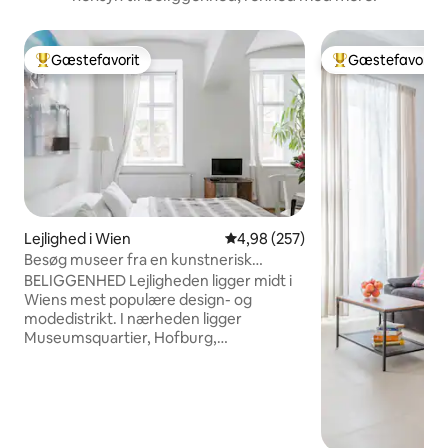
Gæstefavorit
Gæstefavorit
Bedste gæstefavorit
Bedste gæstefavo
Lejlighed i Wien
4,98 ud af 5 i gennemsnitlig be
4,98 (257)
Besøg museer fra en kunstnerisk
lejlighed i Design District
BELIGGENHED Lejligheden ligger midt i
Wiens mest populære design- og
modedistrikt. I nærheden ligger
Museumsquartier, Hofburg,
Kunsthistorisches Museum, Natural
History Museum, Ringstrasse med sine
historiske bygninger, Wiener kaffebarer,
barer og en lang række butikker. Byens
centrum ligger inden for gåafstand (20