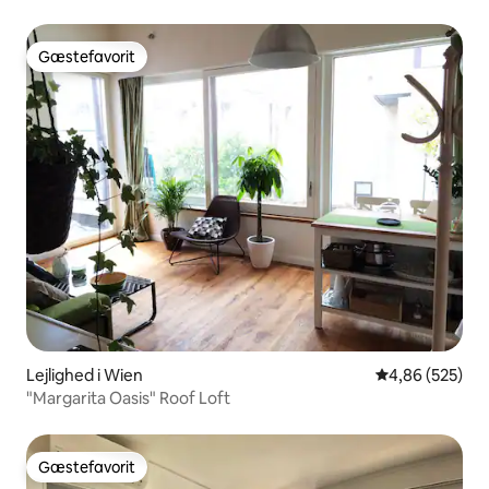
Gæstefavorit
Gæstefavorit
Lejlighed i Wien
4,86 ud af 5 i
4,86 (525)
"Margarita Oasis" Roof Loft
Gæstefavorit
Gæstefavorit