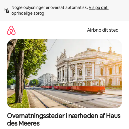
Gå
Nogle oplysninger er oversat automatisk. 
Vis på det 
videre
oprindelige sprog
til
indhold
Airbnb dit sted
Overnatningssteder i nærheden af Haus
des Meeres