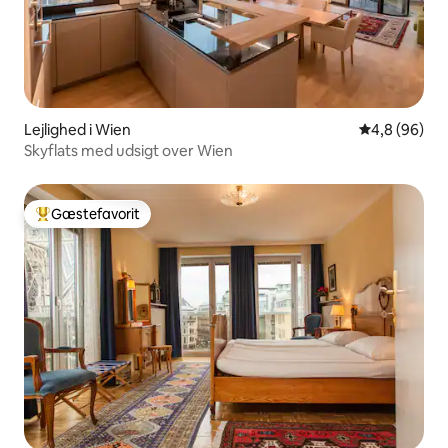
Lejlighed i Wien
4,8 ud af 5 
4,8 (96)
Skyflats med udsigt over Wien
Gæstefavorit
Bedste gæstefavorit