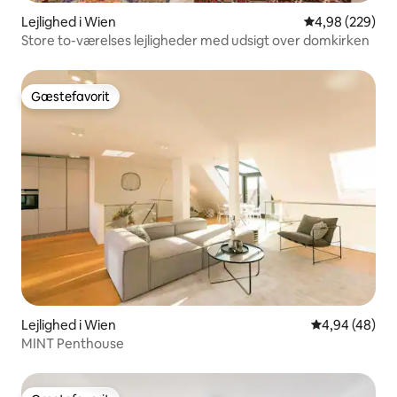
Lejlighed i Wien
4,98 ud af 5 i
4,98 (229)
Store to-værelses lejligheder med udsigt over domkirken
Gæstefavorit
Gæstefavorit
Lejlighed i Wien
4,94 ud af 5 
4,94 (48)
MINT Penthouse