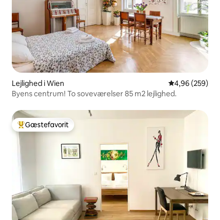
Lejlighed i Wien
4,96 ud af 5 i
4,96 (259)
Byens centrum! To soveværelser 85 m2 lejlighed.
Gæstefavorit
Bedste gæstefavorit