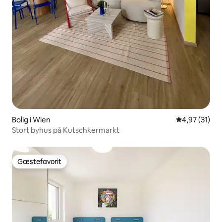
Bolig i Wien
4,97 ud af 5 
4,97 (31)
Stort byhus på Kutschkermarkt
Gæstefavorit
Gæstefavorit