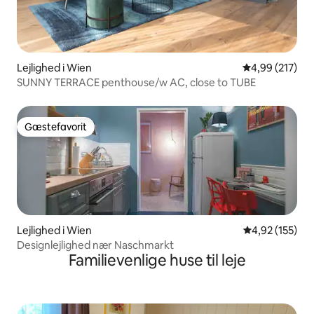
Lejlighed i Wien
4,99 ud af 5 i
4,99 (217)
SUNNY TERRACE penthouse/w AC, close to TUBE
Gæstefavorit
Gæstefavorit
Lejlighed i Wien
4,92 ud af 5 i
4,92 (155)
Designlejlighed nær Naschmarkt
Familievenlige huse til leje