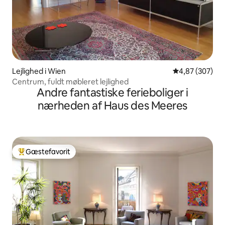
Lejlighed i Wien
4,87 ud af 5 i
4,87 (307)
Centrum, fuldt møbleret lejlighed
Andre fantastiske ferieboliger i
nærheden af Haus des Meeres
Gæstefavorit
Bedste gæstefavorit