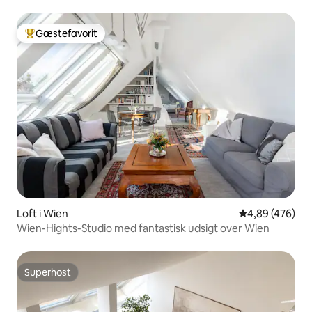
Gæstefavorit
Bedste gæstefavorit
Loft i Wien
4,89 ud af 5 i
4,89 (476)
Wien-Hights-Studio med fantastisk udsigt over Wien
Superhost
Superhost