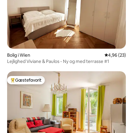
Bolig i Wien
4,96 ud af 5 
4,96 (23)
Lejlighed Viviane & Paulos - Ny og med terrasse #1
Gæstefavorit
Bedste gæstefavorit