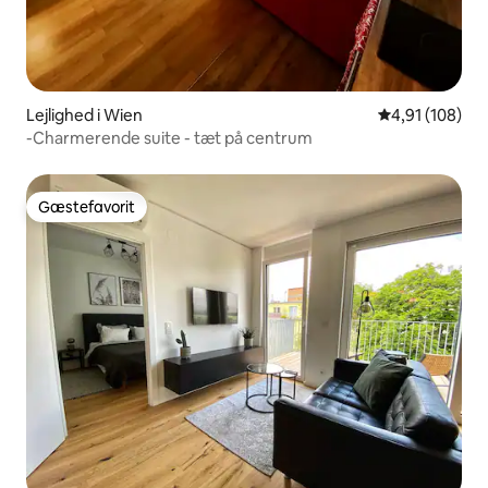
Lejlighed i Wien
4,91 ud af 5 i
4,91 (108)
-Charmerende suite - tæt på centrum
Gæstefavorit
Gæstefavorit