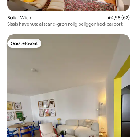
Bolig i Wien
4,98 ud af 5 
4,98 (62)
Sissis havehus: afstand-grøn rolig beliggenhed-carport
Gæstefavorit
Gæstefavorit