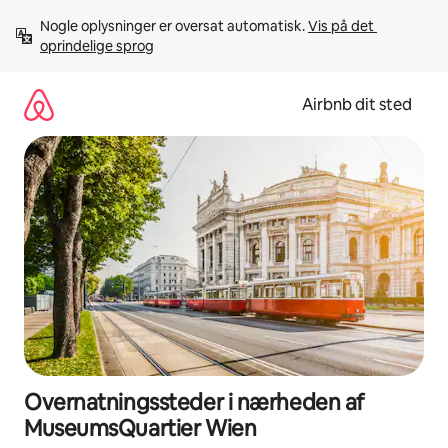
Gå
Nogle oplysninger er oversat automatisk. 
Vis på det 
videre
oprindelige sprog
til
indhold
Airbnb dit sted
Overnatningssteder i nærheden af
MuseumsQuartier Wien