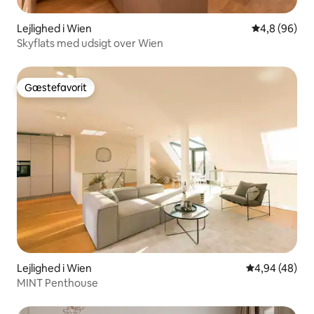
Lejlighed i Wien
4,8 ud af 5 
4,8 (96)
Skyflats med udsigt over Wien
Gæstefavorit
Gæstefavorit
Lejlighed i Wien
4,94 ud af 5 
4,94 (48)
MINT Penthouse