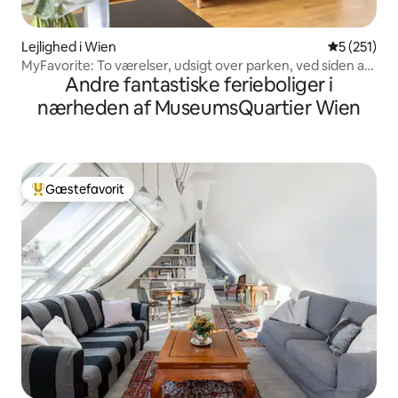
Lejlighed i Wien
5 ud af 5 i
5 (251)
MyFavorite: To værelser, udsigt over parken, ved siden af
Andre fantastiske ferieboliger i
metroen, aircondition
nærheden af MuseumsQuartier Wien
Gæstefavorit
Bedste gæstefavorit