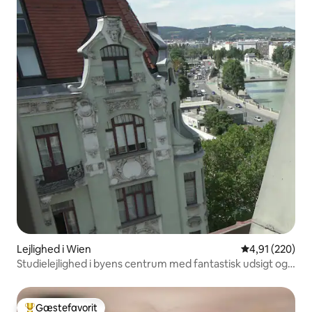
Lejlighed i Wien
4,91 ud af 5 i
4,91 (220)
Studielejlighed i byens centrum med fantastisk udsigt og
aircondition
Gæstefavorit