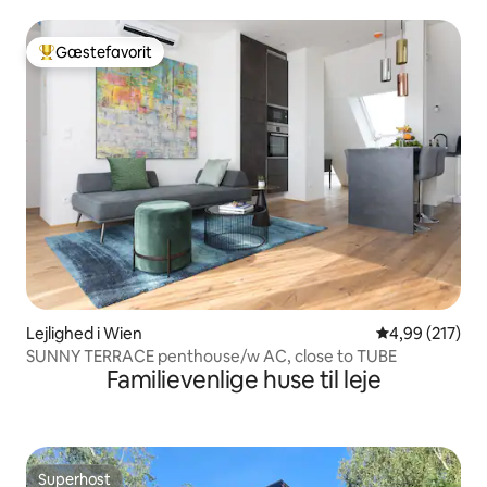
Gæstefavorit
Bedste gæstefavorit
Lejlighed i Wien
4,99 ud af 5 i
4,99 (217)
SUNNY TERRACE penthouse/w AC, close to TUBE
Familievenlige huse til leje
Superhost