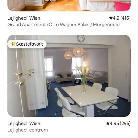
Lejlighed i Wien
4,9 ud af 5 i
4,9 (416)
Grand Apartment i Otto Wagner Palais / Morgenmad
Gæstefavorit
Bedste gæstefavorit
Lejlighed i Wien
4,95 ud af 5 i
4,95 (295)
Lejlighed i centrum