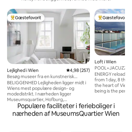
Gæstefavorit
Gæstefavorit
Bedste gæstefavorit
Bedste gæstefavo
Loft i Wien
POOL+JACUZZI+
Lejlighed i Wien
4,98 ud af 5 i gennemsnitlig be
4,98 (257)
Only 4 ur relaxati
ENERGY reload! 
Besøg museer fra en kunstnerisk
from 1 day, 8 th di
lejlighed i Design District
BELIGGENHED Lejligheden ligger midt i
the heart of Vienn
Wiens mest populære design- og
being is the perfec
modedistrikt. I nærheden ligger
NOW! home-office
Museumsquartier, Hofburg,
light, with private
Populære faciliteter i ferieboliger i
Kunsthistorisches Museum, Natural
PRIVATE pool, spa area with sauna&Co.,
History Museum, Ringstrasse med sine
nærheden af MuseumsQuartier Wien
elegant extravagan
historiske bygninger, Wiener kaffebarer,
modern kitchen. Th
barer og en lang række butikker. Byens
singles, couples, 
centrum ligger inden for gåafstand (20
break - simply pe