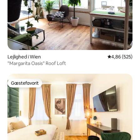
Lejlighed i Wien
4,86 ud af 5 i
4,86 (525)
"Margarita Oasis" Roof Loft
Gæstefavorit
Gæstefavorit