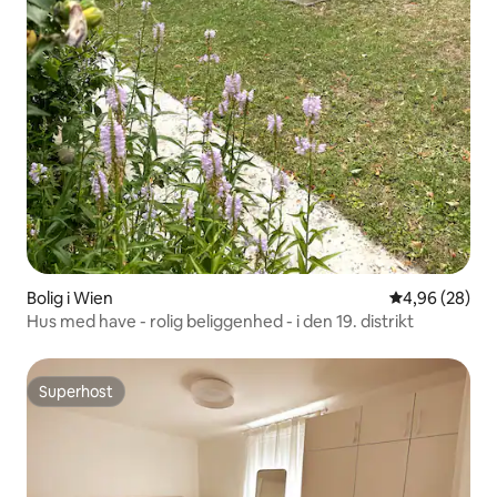
Bolig i Wien
4,96 ud af 5 
4,96 (28)
Hus med have - rolig beliggenhed - i den 19. distrikt
Superhost
Superhost