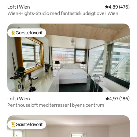
Loft i Wien
4,89 ud af 5 i
4,89 (476)
Wien-Hights-Studio med fantastisk udsigt over Wien
Gæstefavorit
Bedste gæstefavorit
Loft i Wien
4,97 ud af 5 i
4,97 (186)
Penthouseloft med terrasser i byens centrum
Gæstefavorit
Bedste gæstefavorit