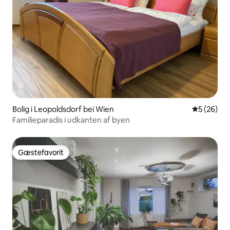
Bolig i Leopoldsdorf bei Wien
5 ud af 5 
5 (26)
Familieparadis i udkanten af byen
Gæstefavorit
Gæstefavorit