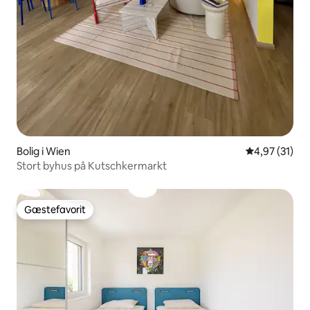
Bolig i Wien
4,97 ud af 5 
4,97 (31)
Stort byhus på Kutschkermarkt
Gæstefavorit
Gæstefavorit