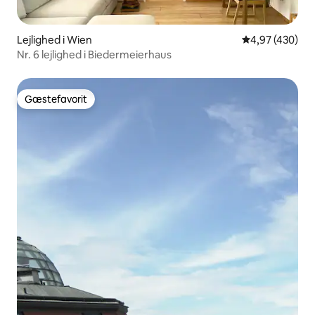
Lejlighed i Wien
4,97 ud af 5 i
4,97 (430)
Nr. 6 lejlighed i Biedermeierhaus
Gæstefavorit
Gæstefavorit