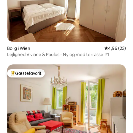
Bolig i Wien
4,96 ud af 5 
4,96 (23)
Lejlighed Viviane & Paulos - Ny og med terrasse #1
Gæstefavorit
Bedste gæstefavorit