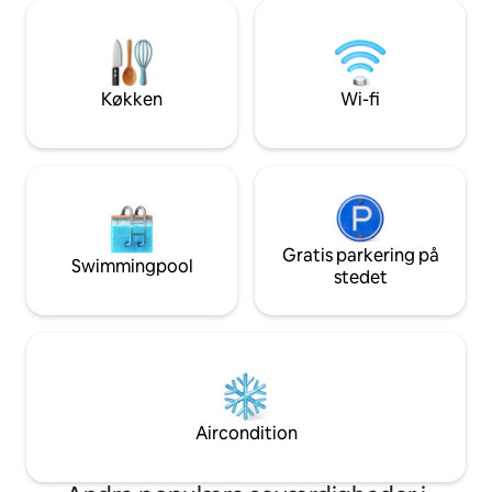
minutter) eller kan nås med metro på få
CAREFREE moments
minutter. • Centralt beliggende i det 7.
home-office with
distrikt i Wiens mode-, design- og
museumsområde • 5 minutter til
metrostationen: Volkstheater (U3, U2) •
Køkken
Wi-fi
2 stop derfra til Stephansplatz, centrum
• Lejlighed i stueetagen • Orienteret
mod en rolig indre gårdhave LEJLIGHED
Lejligheden på 40 kvm til 2 personer er
nyindrettet og er både meget stille og
lys. Lejligheden er kun til ikke-rygere,
men har en fredfyldt indre gårdhave til
at sidde (og ryge) udenfor. FACILITETER
Gratis parkering på
Swimmingpool
• Fuldt møbleret • Kabel-tv og
stedet
ubegrænset trådløs internetforbindelse
• Fuldt udstyret køkken • Badeværelse
med stort brusebad • Vaskerum med
vaskemaskine • Rene håndklæder og
sengetøj Du har din egen lejlighed, og
siddepladsen i gården foran din lejlighed
er kun til dig. Jeg bor og arbejder i
Aircondition
samme hus. Så hvis du har spørgsmål, er
jeg meget tæt på! Lejligheden ligger i det
7. distrikt, Wiens populære design- og