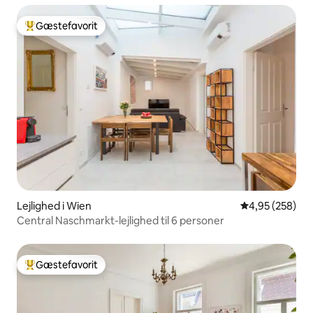
Gæstefavorit
Bedste gæstefavorit
Lejlighed i Wien
4,95 ud af 5 i
4,95 (258)
Central Naschmarkt-lejlighed til 6 personer
Gæstefavorit
Bedste gæstefavorit