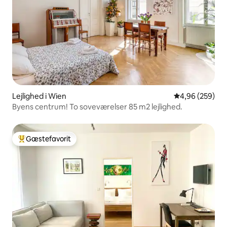
Lejlighed i Wien
4,96 ud af 5 i
4,96 (259)
Byens centrum! To soveværelser 85 m2 lejlighed.
Gæstefavorit
Bedste gæstefavorit