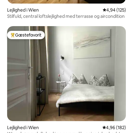
Lejlighed i Wien
4,94 ud af 5 i
4,94 (125)
Stilfuld, central loftslejlighed med terrasse og aircondition
Gæstefavorit
Bedste gæstefavorit
Lejlighed i Wien
4,96 ud af 5 i
4,96 (182)