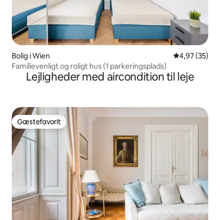
Bolig i Wien
4,97 ud af 5 
4,97 (35)
Familievenligt og roligt hus (1 parkeringsplads)
Lejligheder med aircondition til leje
Gæstefavorit
Gæstefavorit