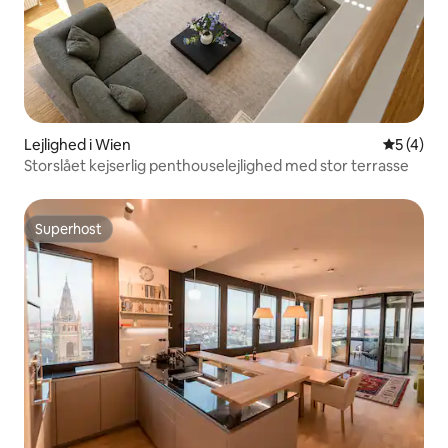
Lejlighed i Wien
5 ud af 5
5 (4)
Storslået kejserlig penthouselejlighed med stor terrasse
Superhost
Superhost