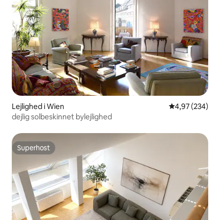
Lejlighed i Wien
4,97 ud af 5 i
4,97 (234)
dejlig solbeskinnet bylejlighed
Superhost
Superhost