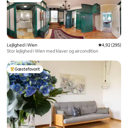
Bedste gæstefavorit
Lejlighed i Wien
4,92 ud af 5 i
4,92 (295)
Stor lejlighed i Wien med klaver og aircondition
Gæstefavorit
Bedste gæstefavorit