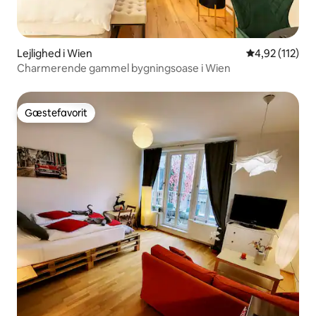
Lejlighed i Wien
4,92 ud af 5 i
4,92 (112)
Charmerende gammel bygningsoase i Wien
Gæstefavorit
Gæstefavorit