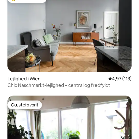
Bedste gæstefavorit
Lejlighed i Wien
4,97 ud af 5 i
4,97 (113)
Chic Naschmarkt-lejlighed – central og fredfyldt
Gæstefavorit
Gæstefavorit