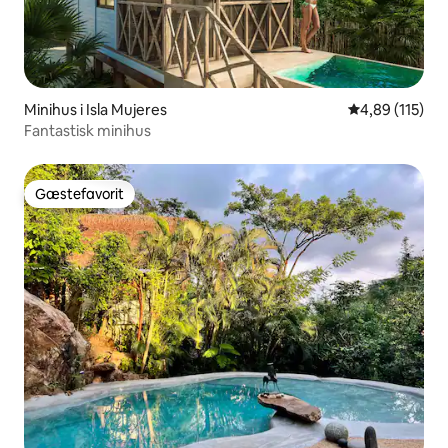
Minihus i Isla Mujeres
4,89 ud af 5 i
4,89 (115)
Fantastisk minihus
Gæstefavorit
Gæstefavorit