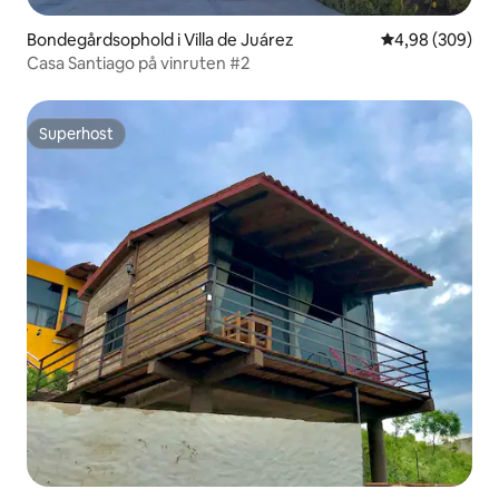
Bondegårdsophold i Villa de Juárez
4,98 ud af 5 i
4,98 (309)
Casa Santiago på vinruten #2
Superhost
Superhost