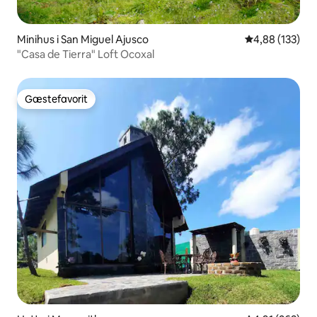
Minihus i San Miguel Ajusco
4,88 ud af 5 i
4,88 (133)
"Casa de Tierra" Loft Ocoxal
Gæstefavorit
Gæstefavorit