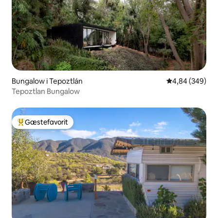
Bungalow i Tepoztlán
4,84 ud af 5 i
4,84 (349)
Tepoztlan Bungalow
Gæstefavorit
Bedste gæstefavorit