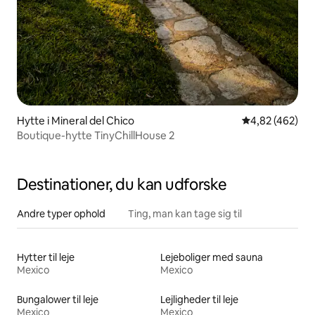
Hytte i Mineral del Chico
4,82 ud af 5 i
4,82 (462)
Boutique-hytte TinyChillHouse 2
Destinationer, du kan udforske
Andre typer ophold
Ting, man kan tage sig til
Hytter til leje
Lejeboliger med sauna
Mexico
Mexico
Bungalower til leje
Lejligheder til leje
Mexico
Mexico