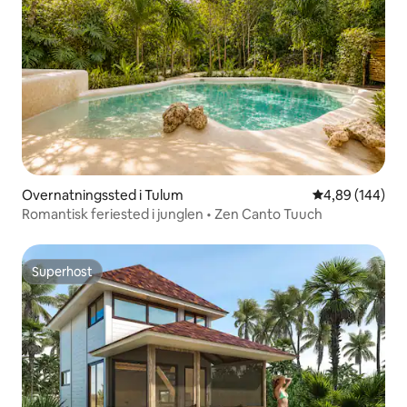
Overnatningssted i Tulum
4,89 ud af 5 i
4,89 (144)
Romantisk feriested i junglen • Zen Canto Tuuch
Superhost
Superhost