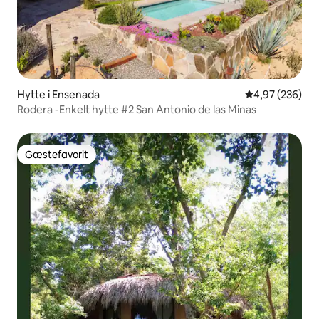
Hytte i Ensenada
4,97 ud af 5 i
4,97 (236)
Rodera -Enkelt hytte #2 San Antonio de las Minas
Gæstefavorit
Gæstefavorit