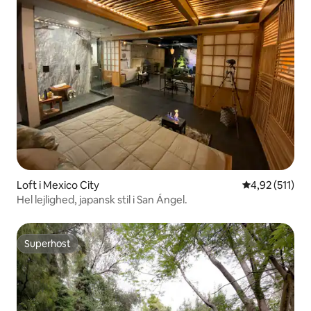
Loft i Mexico City
4,92 ud af 5 i
4,92 (511)
Hel lejlighed, japansk stil i San Ángel.
Superhost
Superhost