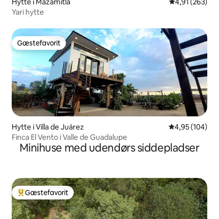
Hytte i Mazamitla
4,91 ud af 5 i
4,91 (263)
Yari hytte
Gæstefavorit
Gæstefavorit
Hytte i Villa de Juárez
4,95 ud af 5 i
4,95 (104)
Finca El Vento i Valle de Guadalupe
Minihuse med udendørs siddepladser
Gæstefavorit
Bedste gæstefavorit