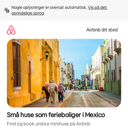
Gå
Nogle oplysninger er oversat automatisk. 
Vis på det 
videre
oprindelige sprog
til
indhold
Airbnb dit sted
Små huse som ferieboliger i Mexico
Find og book unikke minihuse på Airbnb