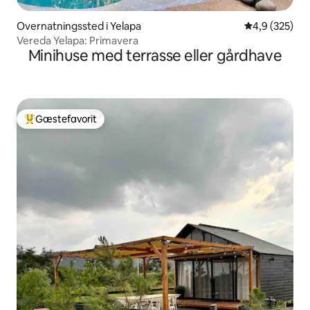
Overnatningssted i Yelapa
4,9 ud af 5 i
4,9 (325)
Vereda Yelapa: Primavera
Minihuse med terrasse eller gårdhave
Gæstefavorit
Bedste gæstefavorit