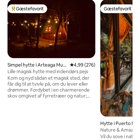
Gæstefavorit
Gæstefavorit
Bedste gæstefavorit
Gæstefavorit
Simpel hytte i Arteaga Muni
4,99 ud af 5 i gennemsnitlig be
4,99 (276)
cipality
Lille magisk hytte med indendørs pejs
Kom og nyd sådan et magisk sted, der
får dig til at tvivle på, om du lever eller
drømmer. Fordybet i en charmerende
skov omgivet af fyrretræer og natur;
den lille hytte tilbyder en romantisk
ramme for to personer med en
fantastisk udsigt over nattehimlen og
stjernerne. Du vil kunne nyde som aldrig
Hytte i Puerto Mo
før din partner i et drømmeområde med
Nature & Amazing 
alle de nødvendige bekvemmeligheder,
Cenote-rute
Vil du sove i nat
nogle overraskelser og mange særlige