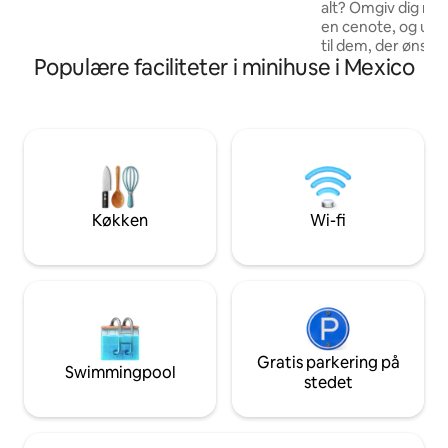
alt? Omgiv dig med
detaljer. Jeg fortæller dig det ikke
en cenote, og udf
længere! Kom og få en
til dem, der ønsker
eventyroplevelse! 🪄🦄
Populære faciliteter i minihuse i Mexico
af i hjertet af jun
fra Puerto Morelo
minutter fra Canc
Playa del Carmen 
Tulum. For kun 240 
per person kan du
morgenmad. Tøv ik
spørgsmål, vi udf
kakaoceremonier,
Køkken
Wi-fi
Gratis parkering på
Swimmingpool
stedet