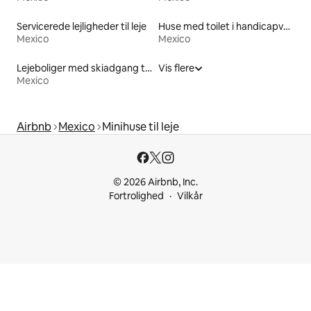
Servicerede lejligheder til leje
Huse med toilet i handicapvenlig højde til leje
Mexico
Mexico
Lejeboliger med skiadgang til døren
Vis flere
Mexico
Airbnb
Mexico
Minihuse til leje
© 2026 Airbnb, Inc.
Fortrolighed
Vilkår