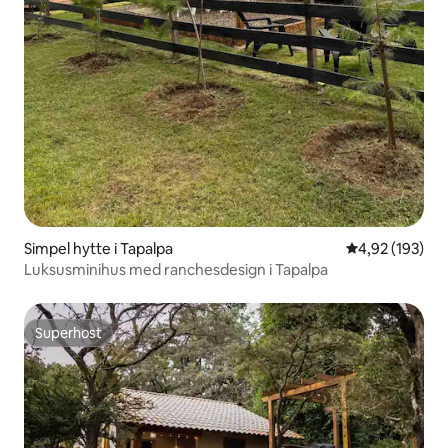
Simpel hytte i Tapalpa
4,92 ud af 5 i
4,92 (193)
Luksusminihus med ranchesdesign i Tapalpa
Superhost
Superhost