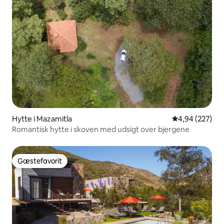
Hytte i Mazamitla
4,94 ud af 5 i
4,94 (227)
Romantisk hytte i skoven med udsigt over bjergene
Gæstefavorit
Gæstefavorit