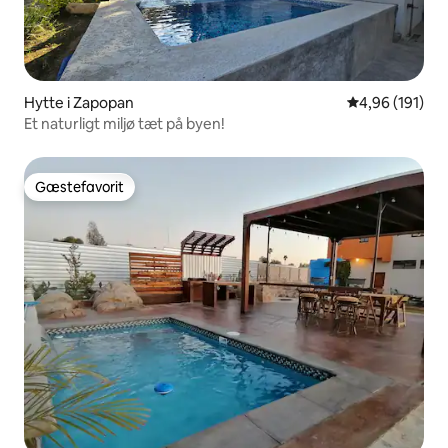
Hytte i Zapopan
4,96 ud af 5 i
4,96 (191)
Et naturligt miljø tæt på byen!
Gæstefavorit
Gæstefavorit