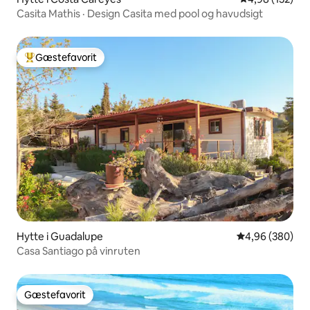
Casita Mathis · Design Casita med pool og havudsigt
Gæstefavorit
Bedste gæstefavorit
Hytte i Guadalupe
4,96 ud af 5 i
4,96 (380)
Casa Santiago på vinruten
Gæstefavorit
Gæstefavorit