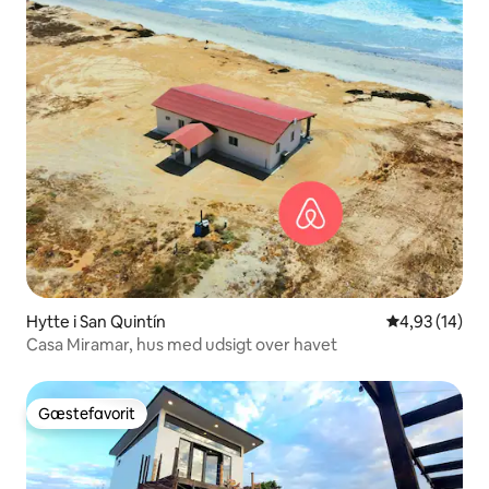
Hytte i San Quintín
4,93 ud af 5 
4,93 (14)
Casa Miramar, hus med udsigt over havet
Gæstefavorit
Gæstefavorit