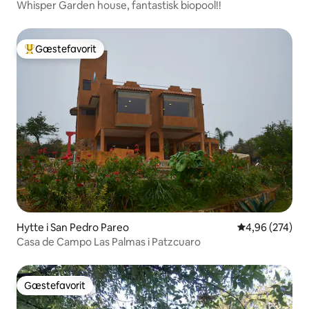
Whisper Garden house, fantastisk biopool!!
Gæstefavorit
Bedste gæstefavorit
Hytte i San Pedro Pareo
4,96 ud af 5 i
4,96 (274)
Casa de Campo Las Palmas i Patzcuaro
Gæstefavorit
Gæstefavorit