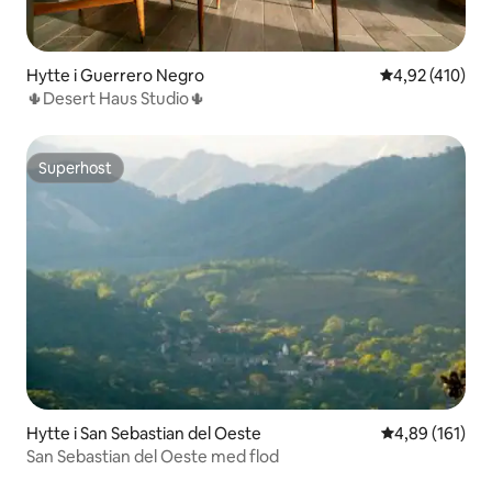
Hytte i Guerrero Negro
4,92 ud af 5 i
4,92 (410)
🌵Desert Haus Studio🌵
Superhost
Superhost
Hytte i San Sebastian del Oeste
4,89 ud af 5 i
4,89 (161)
San Sebastian del Oeste med flod