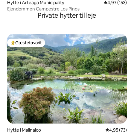
Hytte i Arteaga Municipality
4,97 ud af 5 i
4,97 (153)
Ejendommen Campestre Los Pinos
Private hytter til leje
Gæstefavorit
Bedste gæstefavorit
Hytte i Malinalco
4,95 ud af 5 
4,95 (73)