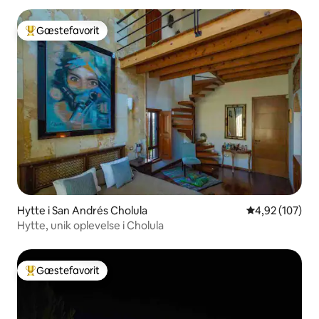
Gæstefavorit
Bedste gæstefavorit
Hytte i San Andrés Cholula
4,92 ud af 5 i
4,92 (107)
Hytte, unik oplevelse i Cholula
Gæstefavorit
Bedste gæstefavorit