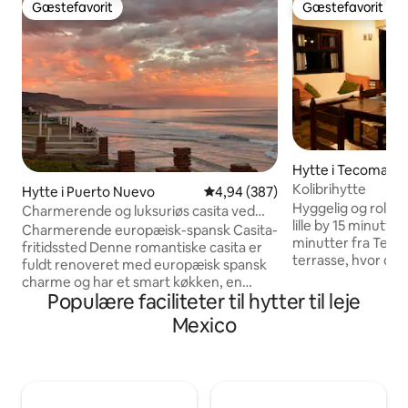
Gæstefavorit
Gæstefavorit
Gæstefavorit
Gæstefavorit
Hytte i Tecomatlá
ngo
Kolibrihytte
Hytte i Puerto Nuevo
4,94 ud af 5 i gennemsnitlig be
4,94 (387)
Hyggelig og rolig 
Charmerende og luksuriøs casita ved
lille by 15 minutter
havet ~
Charmerende europæisk-spansk Casita-
minutter fra Tenancingo. H
fritidssted Denne romantiske casita er
terrasse, hvor du k
fuldt renoveret med europæisk spansk
brætspil, en dejlig
charme og har et smart køkken, en
lege, og en hænge
Populære faciliteter til hytter til leje
drømmeagtig himmelseng med
slappe af. Ideel til
luksuriøst sengetøj og en hyggelig
Mexico
hjemmefra eller solbade. Dit
brændeovn. Slap af på terrassen i haven
kræver ikke konta
ved siden af en sprudlende fontæne,
Vi er kæledyrs- og milj
eller træk dig tilbage til den private
øjebliksreservati
palapa på tagterrassen, hvor du kan
besked, så arrang
nyde panoramaudsigten over havet, en