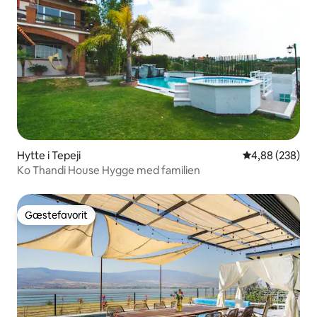
Hytte i Tepeji
4,88 ud af 5 i
4,88 (238)
Ko Thandi House Hygge med familien
Gæstefavorit
Gæstefavorit