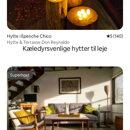
Hytte i Epenche Chico
5 ud af 5 i
5 (140)
Hytte & Terrasse Don Reynaldo
Kæledyrsvenlige hytter til leje
Superhost
Superhost