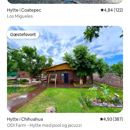
Hytte i Coatepec
4,84 ud af 5 i
4,84 (122)
Los Migueles
Gæstefavorit
Gæstefavorit
Hytte i Chihuahua
4,93 ud af 5 i
4,93 (387)
ODI Farm - Hytte med pool og jacuzzi