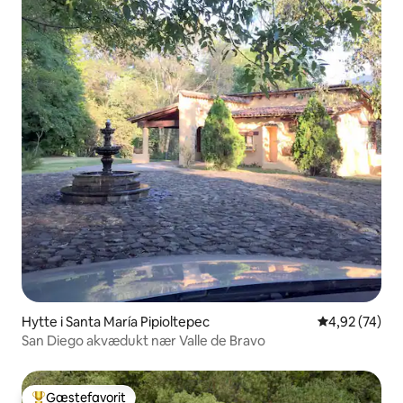
Hytte i Santa María Pipioltepec
4,92 ud af 5 
4,92 (74)
San Diego akvædukt nær Valle de Bravo
Gæstefavorit