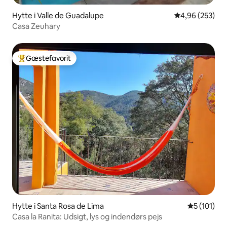
Hytte i Valle de Guadalupe
4,96 ud af 5 i
4,96 (253)
Casa Zeuhary
Gæstefavorit
Bedste gæstefavorit
Hytte i Santa Rosa de Lima
5 ud af 5 i
5 (101)
Casa la Ranita: Udsigt, lys og indendørs pejs