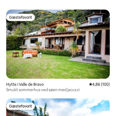
Gæstefavorit
Gæstefavorit
Hytte i Valle de Bravo
4,86 ud af 5 i
4,86 (100)
Smukt sommerhus ved søen med jacuzzi
Gæstefavorit
Gæstefavorit