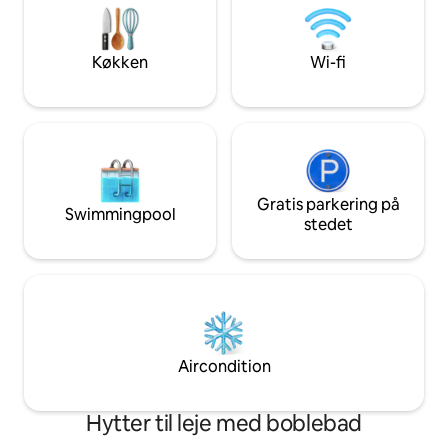
samme. Vil du dekorere til en særlig
queensize-dobbeltseng, en gynge og
fest? Skriv til os.
barstole, der er perfekte til at skåle i
solnedgangen. Fællestrapper fører ned
Køkken
Wi-fi
til en afsidesliggende strand med
adgang til kilometerlange gåture ved
lavvande.
Gratis parkering på
Swimmingpool
stedet
Aircondition
Hytter til leje med boblebad