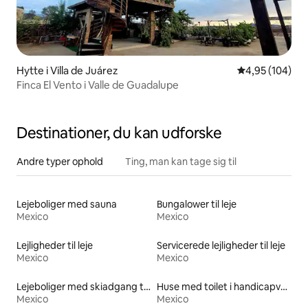
Hytte i Villa de Juárez
4,95 ud af 5 i
4,95 (104)
Finca El Vento i Valle de Guadalupe
Destinationer, du kan udforske
Andre typer ophold
Ting, man kan tage sig til
Lejeboliger med sauna
Bungalower til leje
Mexico
Mexico
Lejligheder til leje
Servicerede lejligheder til leje
Mexico
Mexico
Lejeboliger med skiadgang til døren
Huse med toilet i handicapvenlig højde til leje
Mexico
Mexico