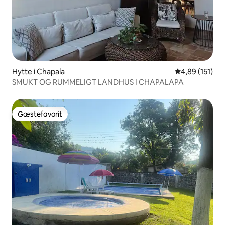
Hytte i Chapala
4,89 ud af 5 i
4,89 (151)
SMUKT OG RUMMELIGT LANDHUS I CHAPALAPA
Gæstefavorit
Gæstefavorit