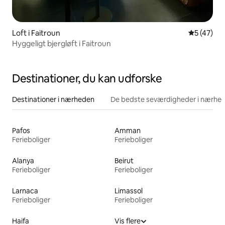
Loft i Faitroun
5 ud af 5 
5 (47)
Hyggeligt bjergløft i Faitroun
Destinationer, du kan udforske
Destinationer i nærheden
De bedste seværdigheder i nærhe
Pafos
Amman
Ferieboliger
Ferieboliger
Alanya
Beirut
Ferieboliger
Ferieboliger
Larnaca
Limassol
Ferieboliger
Ferieboliger
Haifa
Vis flere