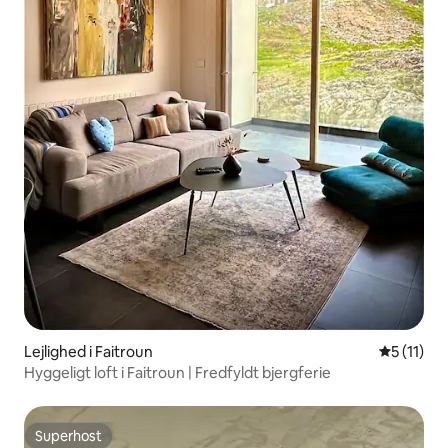
Lejlighed i Faitroun
5 ud af 5
5 (11)
Hyggeligt loft i Faitroun | Fredfyldt bjergferie
Superhost
Superhost