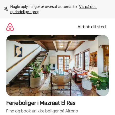
Gå
Nogle oplysninger er oversat automatisk. 
Vis på det 
videre
oprindelige sprog
til
indhold
Airbnb dit sted
Ferieboliger i Mazraat El Ras
Find og book unikke boliger på Airbnb