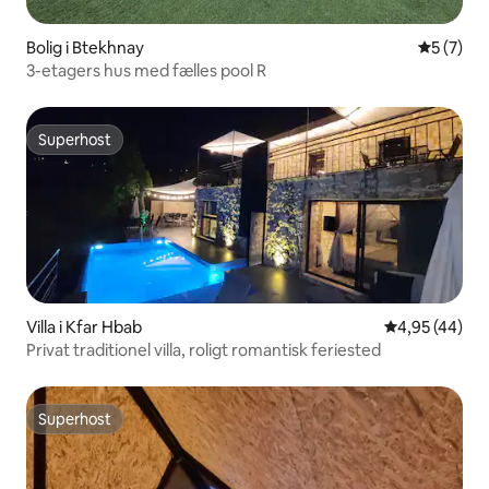
Bolig i Btekhnay
5 ud af 5
5 (7)
3-etagers hus med fælles pool R
Superhost
Superhost
Villa i Kfar Hbab
4,95 ud af 5 
4,95 (44)
Privat traditionel villa, roligt romantisk feriested
Superhost
Superhost