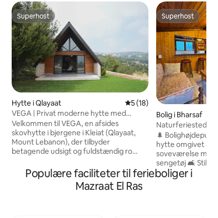
Superhost
Superhost
Superhost
Superhost
Hytte i Qlayaat
5 ud af 5 i gennemsnitlig 
5 (18)
VEGA | Privat moderne hytte med
Bolig i Bharsaf
panoramaudsigt
Velkommen til VEGA, en afsides
Naturferiestedet |
skovhytte i bjergene i Kleiat (Qlayaat,
🌲 Bolighøjdepunktet ✨ Hyggelig 
Mount Lebanon), der tilbyder
hytte omgivet af n
betagende udsigt og fuldstændig ro
soveværelse med 
Vega er omhyggeligt designet til
sengetøj 🛋️ Stilf
langsomme morgener og hyggelige
Populære faciliteter til ferieboliger i
designet til afslap
aftener og ligger kun 3 minutter fra
køkken til hjemme
Mazraat El Ras
Kleiats hovedgade, 25 minutter fra
badeværelse med 
skisportsstedet Faraya/Mzaar og 30
basisting 🌿 Priv
minutter fra Beirut Hytten på 120
hvor du kan nyde d
kvadratmeter med 2 soveværelser og 2