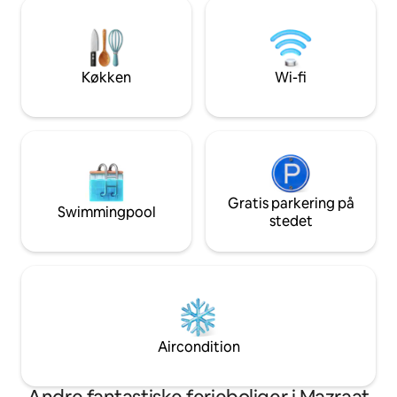
Det perfekte sted 
badeværelser har et fuldt udstyret
drinks ved solned
køkken, aircondition, fiberoptisk wi-fi,
wi-fi til arbejde el
smart-tv og vaskeri, hvilket gør den lige
privat parkering Perfekt til alle, der
så ideel til længerevarende ophold som
ønsker at slappe 
Køkken
Wi-fi
til weekendophold
skønhed.
Gratis parkering på
Swimmingpool
stedet
Aircondition