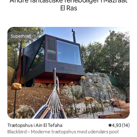
Andre fantastiske ferieboliger i Mazraat
El Ras
Superhost
Superhost
Trætopshus i Ain El Tefaha
4,93 ud af 5 
4,93 (14)
Blackbird – Moderne trætopshus med udendørs pool