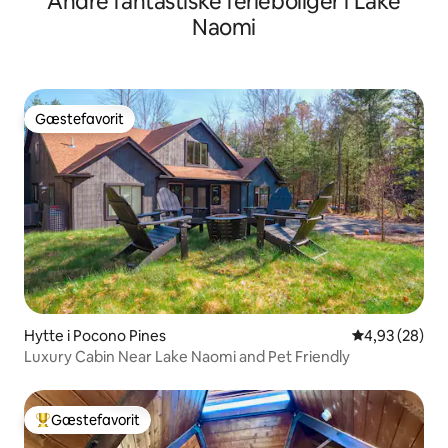
Andre fantastiske ferieboliger i Lake
Naomi
Gæstefavorit
Gæstefavorit
Hytte i Pocono Pines
4,93 ud af 5 
4,93 (28)
Luxury Cabin Near Lake Naomi and Pet Friendly
Gæstefavorit
Bedste gæstefavorit