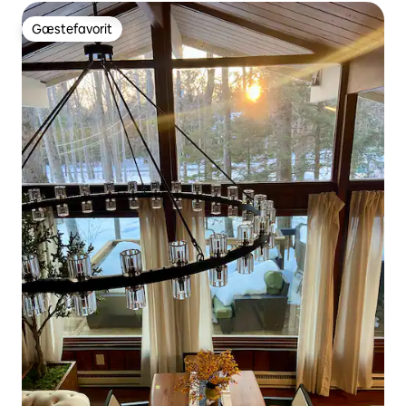
Gæstefavorit
Gæstefavorit