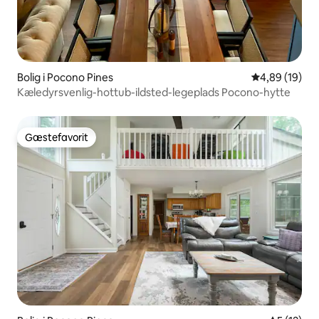
Bolig i Pocono Pines
4,89 ud af 5 
4,89 (19)
Kæledyrsvenlig-hottub-ildsted-legeplads Pocono-hytte
Gæstefavorit
Gæstefavorit