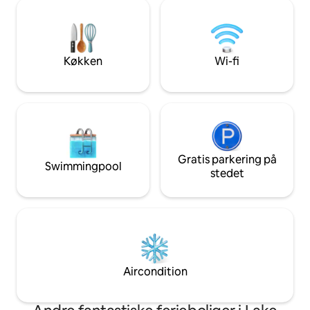
køkken, wi-fi, bålplads, en stor veranda
25 og være til ste
foran og et nyt solrum, der kan bruges til
opholdet. Højst 8 
at slappe af, når det ikke er for koldt
udenfor. Minimum til leje er 25. Township
Registration #011242
Køkken
Wi-fi
Gratis parkering på
Swimmingpool
stedet
Aircondition