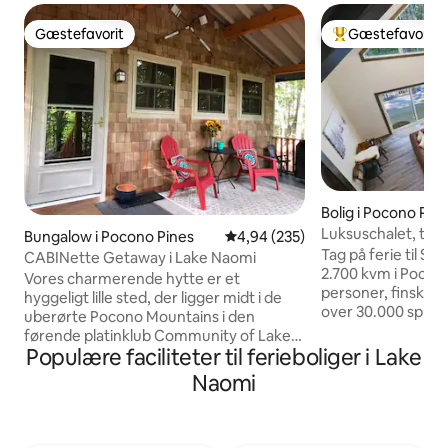
Gæstefavorit
Gæstefavorit
Gæstefavorit
Bedste gæstefavo
Bolig i Pocono Pin
Luksuschalet, tøn
Bungalow i Pocono Pines
4,94 ud af 5 i gennemsnitlig be
4,94 (235)
spilrum
Tag på ferie til Sl
CABINette Getaway i Lake Naomi
2.700 kvm i Pocono
Vores charmerende hytte er et
personer, finsk t
hyggeligt lille sted, der ligger midt i de
over 30.000 spil. K
uberørte Pocono Mountains i den
stenpejs, bord med 
førende platinklub Community of Lake
personer, ZLINE-kø
Populære faciliteter til ferieboliger i Lake
Naomi. Vores hus med to soveværelser
hektar, der støder 
har plads til 6 personer og tilbyder den
Naomi
minutter til Kalaha
perfekte udflugt for enlige rejsende, par
Great Wolf. Et sted,
eller en familie, kun 1 ½ times køretur fra
forlade. ⚠️ Minimumsalder for at leje er
Philly eller NYC. Vores hus har et komplet
25 år. Den primære