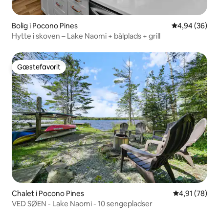
Bolig i Pocono Pines
4,94 ud af 5 
4,94 (36)
Hytte i skoven – Lake Naomi + bålplads + grill
Gæstefavorit
Gæstefavorit
Chalet i Pocono Pines
4,91 ud af 5 
4,91 (78)
VED SØEN - Lake Naomi - 10 sengepladser