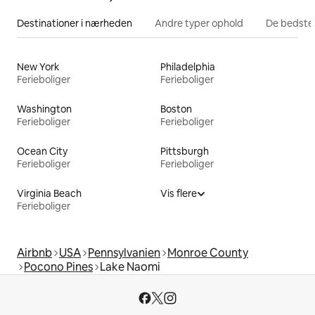
Destinationer i nærheden
Andre typer ophold
De bedste
New York
Philadelphia
Ferieboliger
Ferieboliger
Washington
Boston
Ferieboliger
Ferieboliger
Ocean City
Pittsburgh
Ferieboliger
Ferieboliger
Virginia Beach
Vis flere
Ferieboliger
Airbnb
USA
Pennsylvanien
Monroe County
Pocono Pines
Lake Naomi