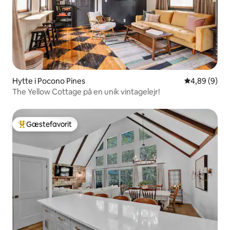
Hytte i Pocono Pines
4,89 ud af 5
4,89 (9)
The Yellow Cottage på en unik vintagelejr!
Gæstefavorit
Bedste gæstefavorit