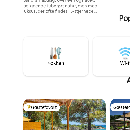
panoramaudsigt over øen og havet,
bekvemmel
beliggende i uberørt natur, men med
varm atmo
luksus, der ofte findes i 5-stjernede
mindeværd
Pop
hytter. Den er designet til par, der leder
efter afsondrethed, og tilbyder total
privatliv, en kingsize-dobbeltseng med
udsigt til de omkringliggende øer, et
varmt eller køligt badekar, en bruser, der
vender mod horisonten. Den er fuldt
airconditioneret og gennemtænkt
udstyret, og det er den perfekte udflugt
for dem, der søger ro, plads og noget ud
Køkken
Wi-f
over det sædvanlige – ideel til
langsomme morgener og
uforglemmelige solnedgange.
A
Gæstefavorit
Gæstefa
Bedste gæstefavorit
Gæstefa