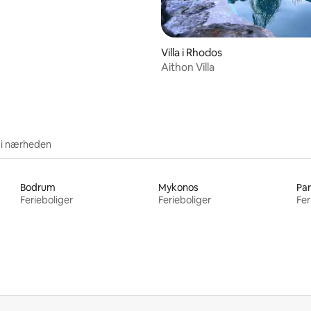
Villa i Rhodos
Aithon Villa
 i nærheden
Bodrum
Mykonos
Pa
Ferieboliger
Ferieboliger
Fer