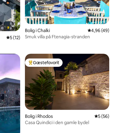
5 omtaler
Bolig i Chalki
4,96 ud af 5 i gennem
4,96 (49)
Smuk villa på Ftenagia-stranden
5 ud af 5 i gennemsnitlig bedømmelse, 12 omtaler
5 (12)
Gæstefavorit
Bedste gæstefavorit
6 omtaler
Bolig i Rhodos
5 ud af 5 i gennem
5 (56)
Casa Quindici i den gamle bydel