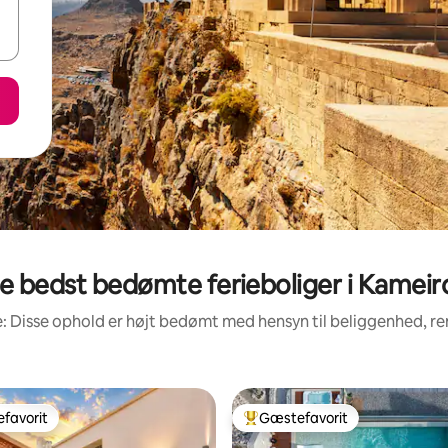
e bedst bedømte ferieboliger i Kameir
: Disse ophold er højt bedømt med hensyn til beliggenhed, 
favorit
Gæstefavorit
gæstefavorit
Bedste gæstefavorit