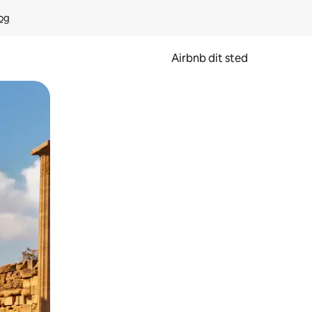
rog
Airbnb dit sted