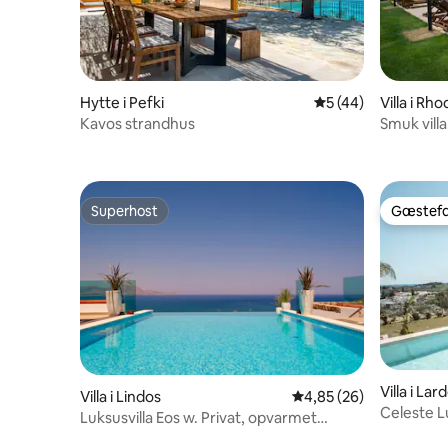
Hytte i Pefki
5 ud af 5 i gennem
5 (44)
Villa i Rh
Kavos strandhus
Smuk vill
Superhost
Gæstefa
Superhost
Gæstefa
Villa i Lar
Villa i Lindos
4,85 ud af 5 i gennem
4,85 (26)
Celeste Lu
Luksusvilla Eos w. Privat, opvarmet
infinitypool