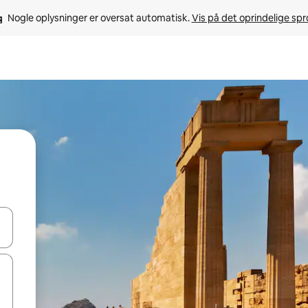
Nogle oplysninger er oversat automatisk. 
Vis på det oprindelige sp
 med piletasterne op og ned eller se mere ved at trykke eller stryge.