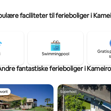
igheder, hvilket skaber en
sfære, der giver gæsterne en
ig ferieoplevelse.
ulære faciliteter til ferieboliger i Kame
Gratis 
i
Swimmingpool
s
ndre fantastiske ferieboliger i Kameir
vorit
Superhost
vorit
Superhost