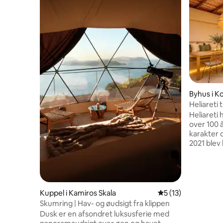
Byhus i K
Heliareti 
Heliareti 
over 100 
karakter 
2021 blev
af et fre
designere
komfort o
at dets op
respekter
Kuppel i Kamiros Skala
5 ud af 5 i gennem
5 (13)
traditione
Skumring | Hav- og øudsigt fra klippen
KAMARIKO
Dusk er en afsondret luksusferie med
rhodisk 