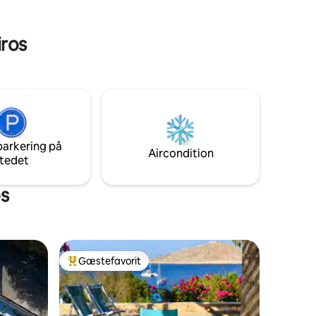
iros
parkering på
Aircondition
tedet
os
Gæstefavorit
Bedste gæstefavorit