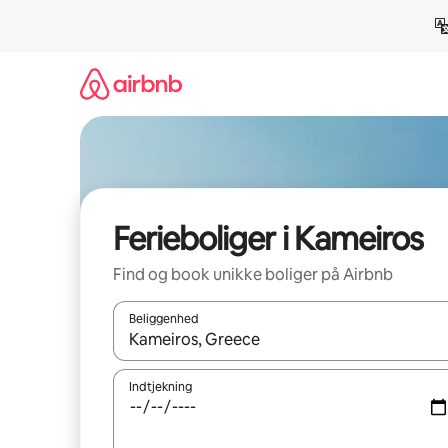
Gå
videre
til
indhold
Ferieboliger i Kameiros
Find og book unikke boliger på Airbnb
Beliggenhed
Når resultaterne er tilgængelige, skal du navigere
Indtjekning