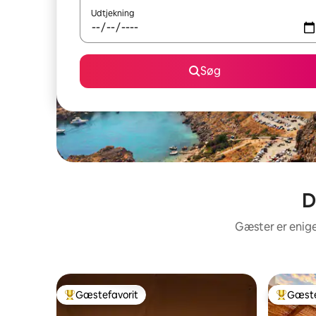
Udtjekning
Søg
D
Gæster er enige
Gæstefavorit
Gæste
Bedste gæstefavorit
Bedste 