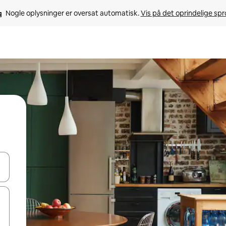
Nogle oplysninger er oversat automatisk. 
Vis på det oprindelige sp
 med piletasterne op og ned eller se mere ved at trykke eller stryge.