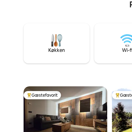
BRUSERE ♥️GENOPLADNING TIL
ELKØRETØJER ♥️WIFI, 2 SMART TV 55"
♥️DRØMMEN OM DIN PRIVATE
OVERFLADER PÅ OVER 280
KVADRATMETER!
Køkken
Wi-f
Gæstefavorit
Gæste
Bedste gæstefavorit
Bedste 