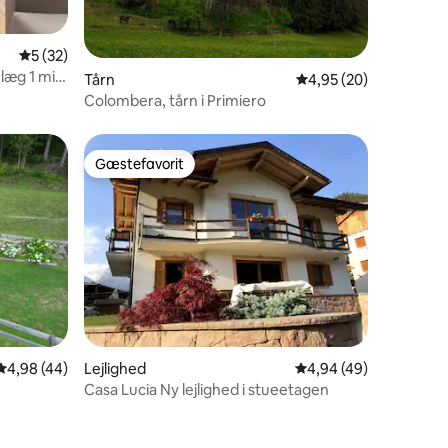
5 omtaler
5 ud af 5 i gennemsnitlig bedømmelse, 32 omtaler
5 (32)
læg 1 min
Tårn
4,95 ud af 5 i gennem
4,95 (20)
Colombera, tårn i Primiero
Gæstefavorit
Gæstefavorit
7 omtaler
4,98 ud af 5 i gennemsnitlig bedømmelse, 44 omtaler
4,98 (44)
Lejlighed
4,94 ud af 5 i gennem
4,94 (49)
Casa Lucia Ny lejlighed i stueetagen