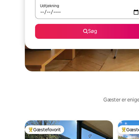
Udtjekning
Søg
Gæster er enige
Gæstefavorit
Gæste
Bedste gæstefavorit
Bedste 