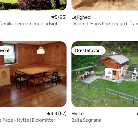
5 ud af 5 i gennemsnitlig bedømmelse, 9
5 (95)
Lejlighed
r, familieejendom med udsigt
Dolomiti Haus Pampeago Liftan
snitlig bedømmelse, 17 omtaler
omitterne
(gratis P)
vorit
Gæstefavorit
vorit
Gæstefavorit
snitlig bedømmelse, 85 omtaler
4,9 ud af 5 i gennemsnitlig bedømmelse, 6
4,9 (67)
Hytte
e Peze - Hytte i Dolomitter
Baita Segnana