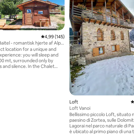
4,99 ud af 5 i gennemsnitlig bedømmelse, 14
4,99 (145)
Baitel - romantisk hjerte af Alpe
ct location for a unique and
nitlig bedømmelse, 127 omtaler
xperience: you will sleep and
.000 mt, surrounded only by
 and silence. In the Chalet
d all the comforts (whirlpool,
tchenette, LCD TV) and from
ce you can enjoy the
ing view of the Lagorai Chain
ale di San Martino Group. Made
t pine wood, it is furnished with
Loft
4
ery detail. Lace up your hiking
Loft Vanoi
t out on an adventure, at the
Bellissimo piccolo Loft, situato 
 the combo sauna/whirlpool!
paesino di Zortea, sulle Dolomiti
Lagorai nel parco naturale di P
è ubicato al primo piano di una t