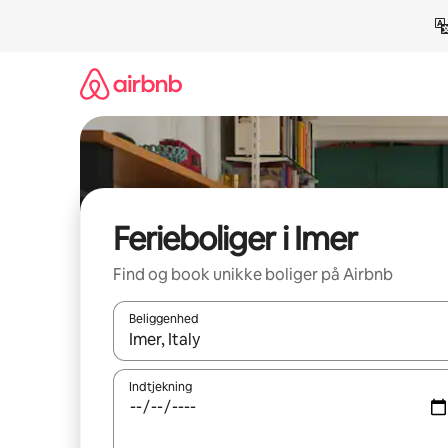
Gå
videre
til
indhold
Ferieboliger i Imer
Find og book unikke boliger på Airbnb
Beliggenhed
Når resultaterne er tilgængelige, skal du navigere
Indtjekning