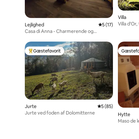
Villa
Villa d'O
Lejlighed
5 ud af 5 i gennem
5 (17)
over Dol
Casa di Anna - Charmerende og
romantisk lejlighed
Gæstefavorit
Gæstefa
Bedste gæstefavorit
Gæstefa
Jurte
5 ud af 5 i gennem
5 (85)
Jurte ved foden af Dolomitterne
Hytte
Maso de l