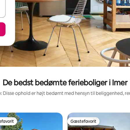
De bedst bedømte ferieboliger i Imer
: Disse ophold er højt bedømt med hensyn til beliggenhed, 
favorit
Gæstefavorit
gæstefavorit
Gæstefavorit