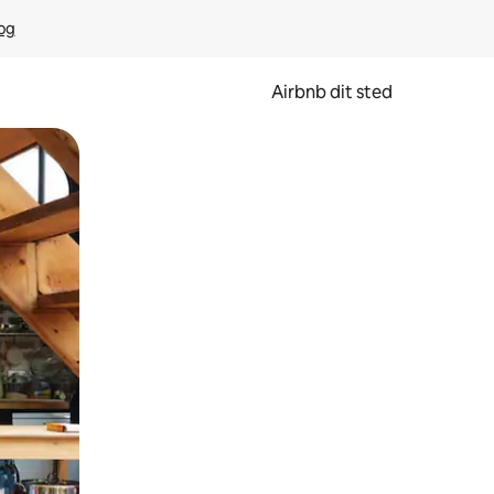
rog
Airbnb dit sted