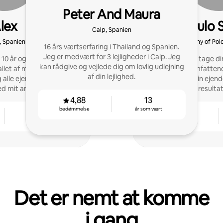
Peter And Maura
lex
Paulo 
Calp, Spanien
, Spanien
Barony of Pol
16 års værtserfaring i Thailand og Spanien.
Jeg er medvært for 3 lejligheder i Calp. Jeg
10 år og har fået tildelt
Vi er her for at tage di
kan rådgive og vejlede dig om lovlig udlejning
tallet af mine ejendomme
niveau. Med omfattend
af din lejlighed.
g alle ejerne er meget
Blanca løfter vi din ej
ed mit arbejde.
resulta
4,88
13
bedømmelse
år som vært
10
4,79
år som vært
bedømmelse
Det er nemt at komme
i gang