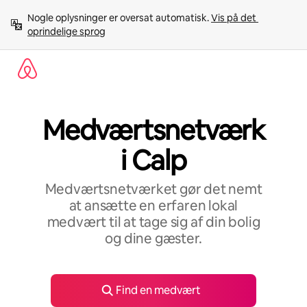
Gå
Nogle oplysninger er oversat automatisk. 
Vis på det 
videre
oprindelige sprog
til
indhold
Medværtsnetværk
i Calp
Medværtsnetværket gør det nemt
at ansætte en erfaren lokal
medvært til at tage sig af din bolig
og dine gæster.
Find en medvært